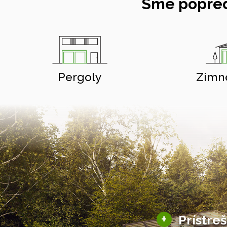
Sme popred
Pergoly
Zimn
+
Prístre