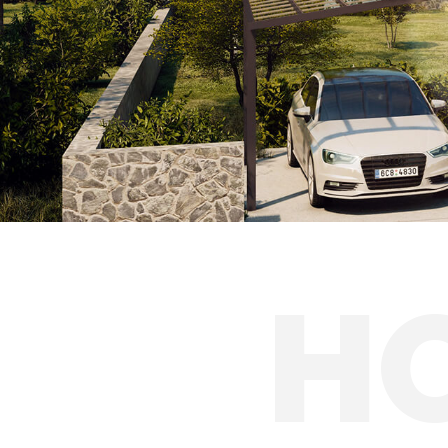
Hliníkové prístre
Solárne prístreš
H