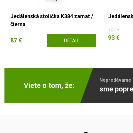
Jedálenská stolička K384 zamat /
Jedálensk
čierna
102 €
93 €
87 €
DETAIL
Nepredávame ib
Viete o tom, že:
sme popre