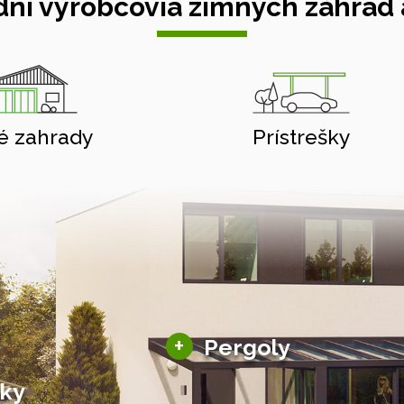
ní výrobcovia zimných záhrad a
é zahrady
Prístrešky
Hliníkové pergoly
+
Pergoly
Bioklimatické pergoly
šky
Altány a zastrešenie