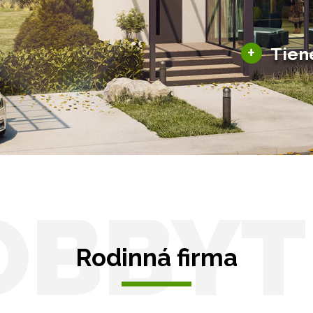
šky
Solárne pergoly
ky pre auto
+
Tien
Tienenie
Zasklenie
OBBYT
Rodinná firma