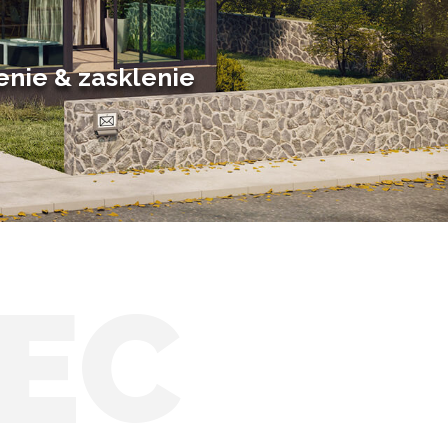
Posuvné zimné záhrady
Solárne zimné záhrady
enie & zasklenie
EC