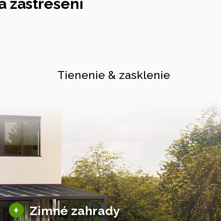
 zastrešení
Tienenie & zasklenie
Sezónne zimné záhrady
+
Zimné zahrady
Hliníkové zimné záhrady