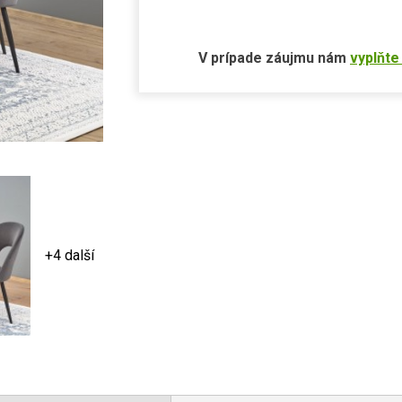
V prípade záujmu nám
vyplňte
+4 další