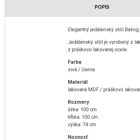
POPIS
Elegantný jedálenský stôl Balrog
Jedálenský stôl je vyrobený z la
z práškovo lakovanej ocele.
Farba
:
sivá / čierna
Materiál
:
lakovaná MDF / práškovo lakova
Rozmery
:
šírka: 100 cm
hĺbka: 100 cm
výška: 74 cm
Nosnosť
: