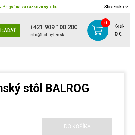
→
Prejsť na zákazkovú výrobu
Slovensko
0
+421 909 100 200
Košík
HĽADAŤ
0 €
info@hobbytec.sk
enský stôl BALROG
DO KOŠÍKA