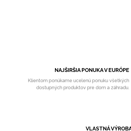
NAJŠIRŠIA PONUKA V EURÓPE
Klientom ponúkame ucelenú ponuku všetkých
dostupných produktov pre dom a záhradu.
VLASTNÁ VÝROB