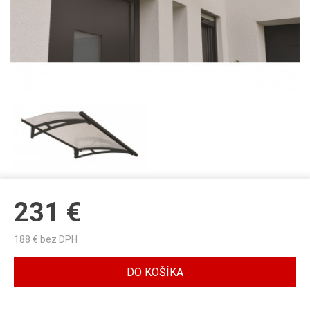
231
€
188
€ bez DPH
DO KOŠÍKA