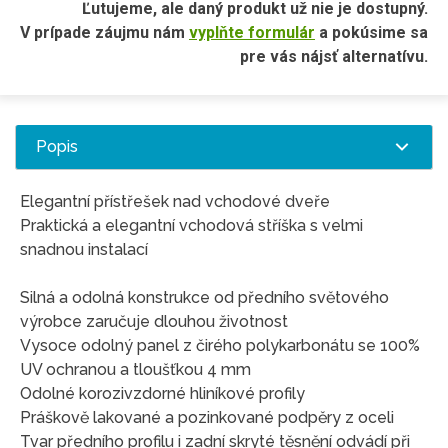
Ľutujeme, ale daný produkt už nie je dostupný.
V prípade záujmu nám
vyplňte formulár
a pokúsime sa
pre vás nájsť alternatívu.
Popis
Elegantní přístřešek nad vchodové dveře
Praktická a elegantní vchodová stříška s velmi
snadnou instalací
Silná a odolná konstrukce od předního světového
výrobce zaručuje dlouhou životnost
Vysoce odolný panel z čirého polykarbonátu se 100%
UV ochranou a tloušťkou 4 mm
Odolné korozivzdorné hliníkové profily
Práškově lakované a pozinkované podpěry z oceli
Tvar předního profilu i zadní skryté těsnění odvádí při