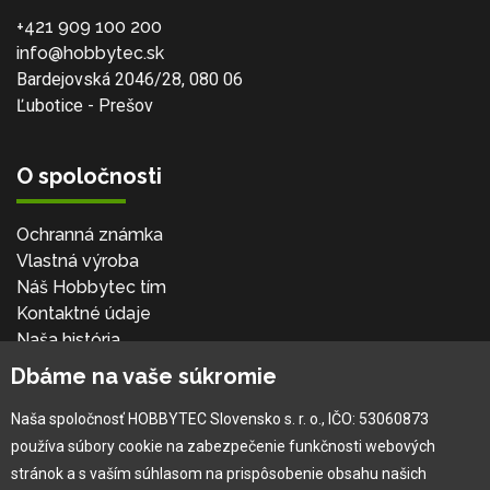
+421 909 100 200
info@hobbytec.sk
Bardejovská 2046/28, 080 06
Ľubotice - Prešov
O spoločnosti
Ochranná známka
Vlastná výroba
Náš Hobbytec tím
Kontaktné údaje
Naša história
Kariéra
Dbáme na vaše súkromie
Naša spoločnosť HOBBYTEC Slovensko s. r. o., IČO: 53060873
Pre zákazníka
používa súbory cookie na zabezpečenie funkčnosti webových
stránok a s vaším súhlasom na prispôsobenie obsahu našich