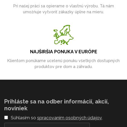
Pri našej práci sa opierame o vlastnú výrobu. Tá nám
umožňuje vytvoriť zákazky úplne na mieru.
NAJŠIRŠIA PONUKA V EURÓPE
Klientom ponúkame ucelenú ponuku všetkých dostupných
produktov pre dom a záhradu.
Prihláste sa na odber informácií, akcií,
noviniek
Súhlasím so
spracovaním osobných údajov
.