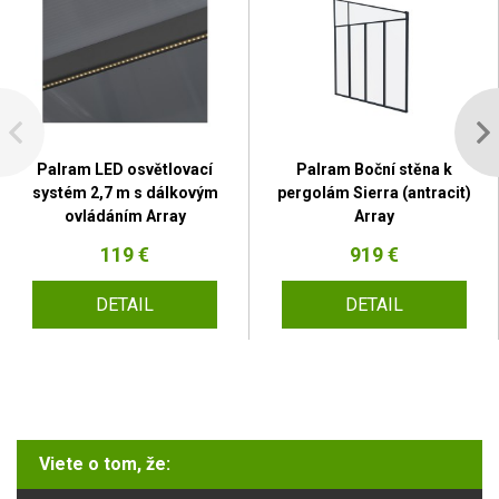
Palram LED osvětlovací
Palram Boční stěna k
systém 2,7 m s dálkovým
pergolám Sierra (antracit)
ovládáním Array
Array
119 €
919 €
DETAIL
DETAIL
Viete o tom, že: