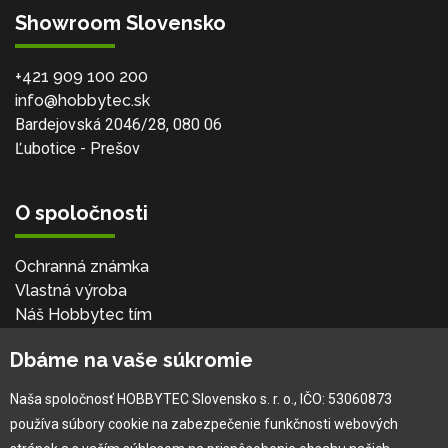
Showroom Slovensko
+421 909 100 200
info@hobbytec.sk
Bardejovská 2046/28, 080 06
Ľubotice - Prešov
O spoločnosti
Ochranná známka
Vlastná výroba
Náš Hobbytec tím
Kontaktné údaje
Dbáme na vaše súkromie
Naša história
Kariéra
Naša spoločnosť HOBBYTEC Slovensko s. r. o., IČO: 53060873
používa súbory cookie na zabezpečenie funkčnosti webových