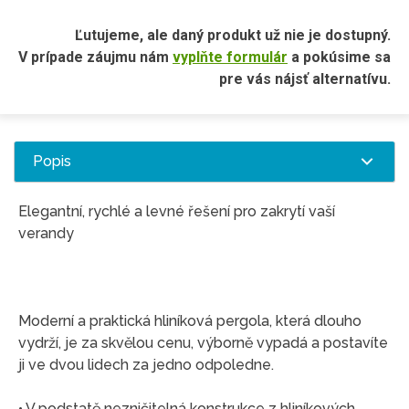
Ľutujeme, ale daný produkt už nie je dostupný.
V prípade záujmu nám
vyplňte formulár
a pokúsime sa
pre vás nájsť alternatívu.
Popis
Elegantní, rychlé a levné řešení pro zakrytí vaší
verandy
Moderní a praktická hliníková pergola, která dlouho
vydrží, je za skvělou cenu, výborně vypadá a postavíte
ji ve dvou lidech za jedno odpoledne.
• V podstatě nezničitelná konstrukce z hliníkových