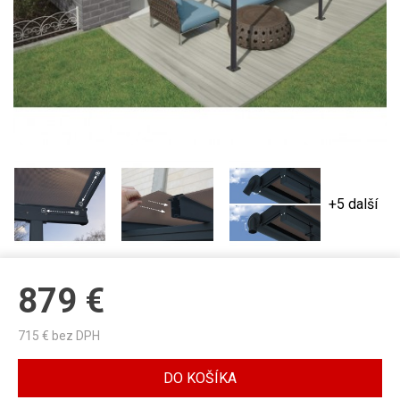
+5 další
879
€
715
€ bez DPH
DO KOŠÍKA