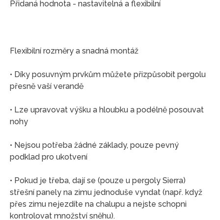
Přidaná hodnota - nastavitelná a flexibilní
Flexibilní rozměry a snadná montáž
• Díky posuvným prvkům můžete přizpůsobit pergolu
přesně vaší verandě
• Lze upravovat výšku a hloubku a podélně posouvat
nohy
• Nejsou potřeba žádné základy, pouze pevný
podklad pro ukotvení
• Pokud je třeba, dají se (pouze u pergoly Sierra)
střešní panely na zimu jednoduše vyndat (např. když
přes zimu nejezdíte na chalupu a nejste schopni
kontrolovat množství sněhu).