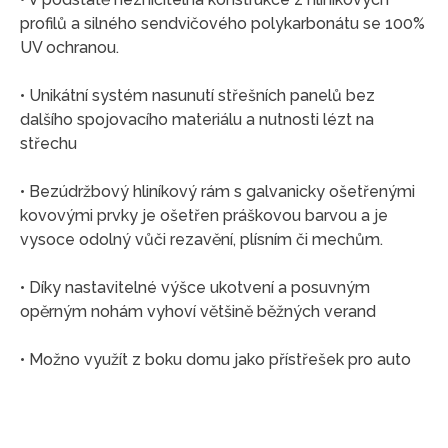
profilů a silného sendvičového polykarbonátu se 100%
UV ochranou.
• Unikátní systém nasunutí střešních panelů bez
dalšího spojovacího materiálu a nutnosti lézt na
střechu
• Bezúdržbový hliníkový rám s galvanicky ošetřenými
kovovými prvky je ošetřen práškovou barvou a je
vysoce odolný vůči rezavění, plísním či mechům.
• Díky nastavitelné výšce ukotvení a posuvným
opěrným nohám vyhoví většině běžných verand
• Možno využít z boku domu jako přístřešek pro auto