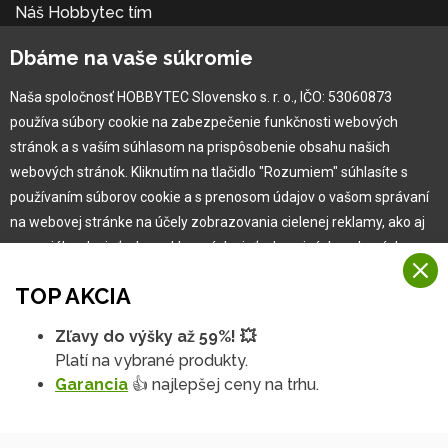
Náš Hobbytec tím
Kontaktné údaje
Dbáme na vaše súkromie
Naša história
Kariéra
Naša spoločnosť HOBBYTEC Slovensko s. r. o., IČO: 53060873
používa súbory cookie na zabezpečenie funkčnosti webových
Pre zákazníka
stránok a s vaším súhlasom na prispôsobenie obsahu našich
webových stránok. Kliknutím na tlačidlo "Rozumiem" súhlasíte s
používaním súborov cookie a s prenosom údajov o vašom správaní
Garancia najlepšej ceny
na webovej stránke na účely zobrazovania cielenej reklamy, ako aj
Užívateľský manuál
na sociálnych sieťach a reklamných sieťach na iných webových
Obchodné podmienky
stránkach a meraniach.
Zákazník & partner
TOP AKCIA
Reklamácia
Viac informácií
Novinky
Zľavy do výšky až 59%! 💥
Na našich webových stránkach používame niekoľko kategórií
Platí na vybrané produkty.
Rozumiem
súborov cookie:
Garancia
👍 najlepšej ceny na trhu.
Technické súbory cookie
Podrobné nastavenia
Tieto údaje sú nevyhnutne potrebné na fungovanie stránky a funkcií,