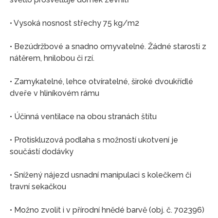
• Vysoká nosnost střechy 75 kg/m2
• Bezúdržbové a snadno omyvatelné. Žádné starosti z
nátěrem, hnilobou či rzí.
• Zamykatelné, lehce otvíratelné, široké dvoukřídlé
dveře v hliníkovém rámu
• Účinná ventilace na obou stranách štítu
• Protiskluzová podlaha s možností ukotvení je
součástí dodávky
• Snížený nájezd usnadní manipulaci s kolečkem či
travní sekačkou
• Možno zvolit i v přírodní hnědé barvě (obj. č. 702396)