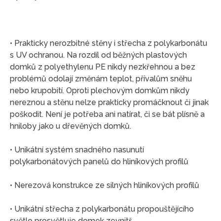
• Prakticky nerozbitné stěny i střecha z polykarbonátu
s UV ochranou. Na rozdíl od běžných plastových
domků z polyethylenu PE nikdy nezkřehnou a bez
problémů odolají změnám teplot, přívalům sněhu
nebo krupobití. Oproti plechovým domkům nikdy
nereznou a stěnu nelze prakticky promáčknout či jinak
poškodit. Není je potřeba ani natírat, či se bát plísně a
hniloby jako u dřevěných domků.
• Unikátní systém snadného nasunutí
polykarbonátových panelů do hliníkových profilů
• Nerezová konstrukce ze silných hliníkových profilů
• Unikátní střecha z polykarbonátu propouštějícího
světlo prosvětluje domek zevnitř