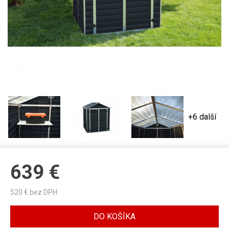
+6 další
639
€
520
€ bez DPH
DO KOŠÍKA