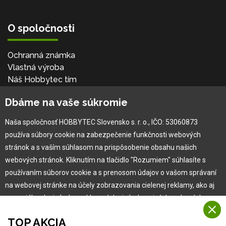
O spoločnosti
Ochranná známka
Vlastná výroba
Náš Hobbytec tím
Kontaktné údaje
Dbáme na vaše súkromie
Naša história
Kariéra
Naša spoločnosť HOBBYTEC Slovensko s. r. o., IČO: 53060873
používa súbory cookie na zabezpečenie funkčnosti webových
Pre zákazníka
stránok a s vaším súhlasom na prispôsobenie obsahu našich
webových stránok. Kliknutím na tlačidlo "Rozumiem" súhlasíte s
používaním súborov cookie a s prenosom údajov o vašom správaní
Garancia najlepšej ceny
na webovej stránke na účely zobrazovania cielenej reklamy, ako aj
Užívateľský manuál
na sociálnych sieťach a reklamných sieťach na iných webových
Obchodné podmienky
stránkach a meraniach.
Zákazník & partner
TOP AKCIA
Reklamácia