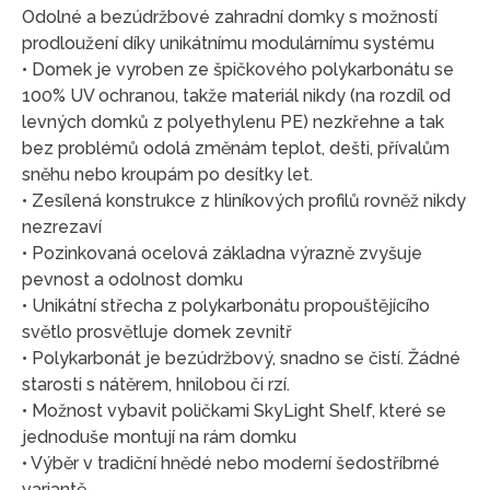
Odolné a bezúdržbové zahradní domky s možností
prodloužení díky unikátnímu modulárnímu systému
• Domek je vyroben ze špičkového polykarbonátu se
100% UV ochranou, takže materiál nikdy (na rozdíl od
levných domků z polyethylenu PE) nezkřehne a tak
bez problémů odolá změnám teplot, dešti, přívalům
sněhu nebo kroupám po desítky let.
• Zesílená konstrukce z hliníkových profilů rovněž nikdy
nezrezaví
• Pozinkovaná ocelová základna výrazně zvyšuje
pevnost a odolnost domku
• Unikátní střecha z polykarbonátu propouštějícího
světlo prosvětluje domek zevnitř
• Polykarbonát je bezúdržbový, snadno se čistí. Žádné
starosti s nátěrem, hnilobou či rzí.
• Možnost vybavit poličkami SkyLight Shelf, které se
jednoduše montují na rám domku
• Výběr v tradiční hnědé nebo moderní šedostříbrné
variantě