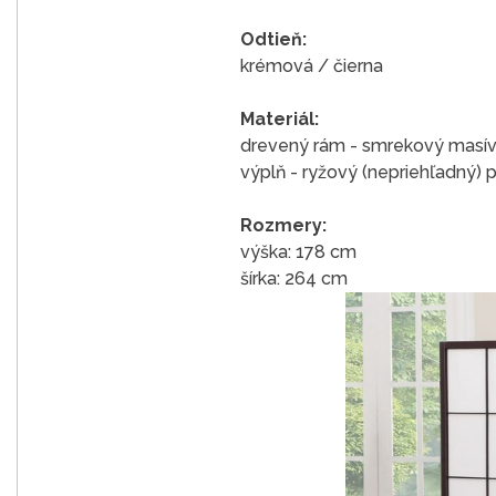
Odtieň:
krémová / čierna
Materiál:
drevený rám - smrekový masí
výplň - ryžový (nepriehľadný) 
Rozmery:
výška: 178 cm
šírka: 264 cm