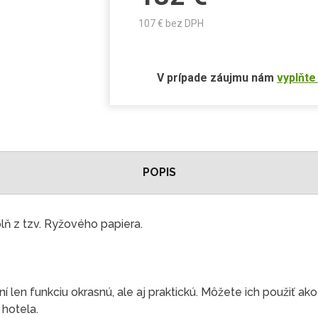
107
€ bez DPH
V prípade záujmu nám
vyplňte
POPIS
ň z tzv. Ryžového papiera.
 len funkciu okrasnú, ale aj praktickú. Môžete ich použiť ako
i hotela.