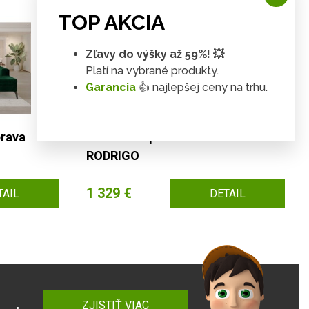
TOP AKCIA
Zľavy do výšky až 59%! 💥
Platí na vybrané produkty.
Garancia
👍 najlepšej ceny na trhu.
prava
Sedacia súprava rozkladacia
RODRIGO
1 329 €
TAIL
DETAIL
ZJISTIŤ VIAC