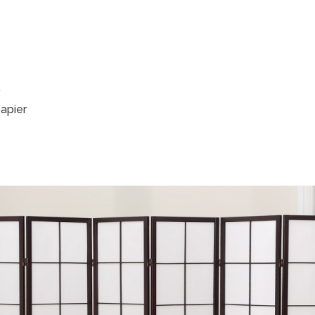
v
papier