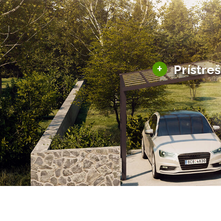
+
Prístre
Hliníkové prístre
Solárne prístreš