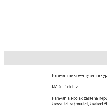
Paraván má drevený rám a výpl
Má šesť dielov.
Paravan alebo ak zástena neplní
kancelárii, reštaurácii, kaviarni č