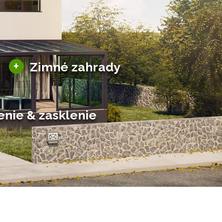
Sezónne zimné záhrady
+
Zimné zahrady
Hliníkové zimné záhrady
Posuvné zimné záhrady
Solárne zimné záhrady
enie & zasklenie