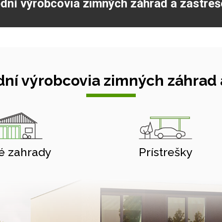
dní výrobcovia zimných záhrad a zastreš
ní výrobcovia zimných záhrad a
é zahrady
Prístrešky