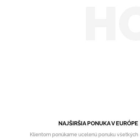
H
NAJŠIRŠIA PONUKA V EURÓPE
Klientom ponúkame ucelenú ponuku všetkých