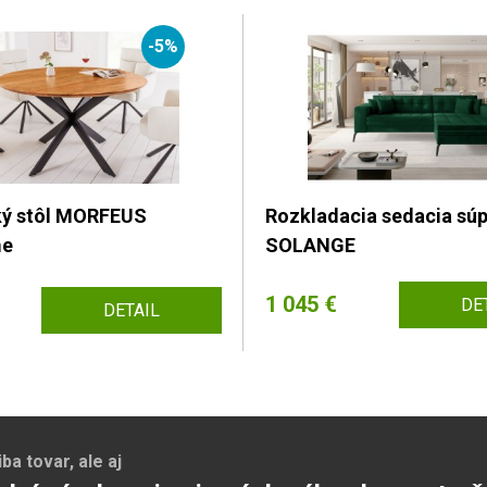
-5%
ký stôl MORFEUS
Rozkladacia sedacia sú
me
SOLANGE
1 045 €
DE
DETAIL
a tovar, ale aj