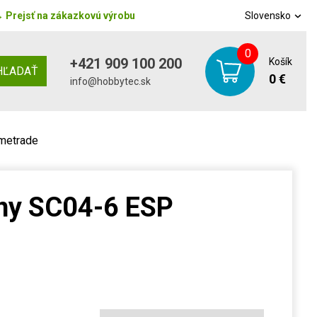
→
Prejsť na zákazkovú výrobu
Slovensko
0
+421 909 100 200
Košík
HĽADAŤ
0 €
info@hobbytec.sk
metrade
lny SC04-6 ESP