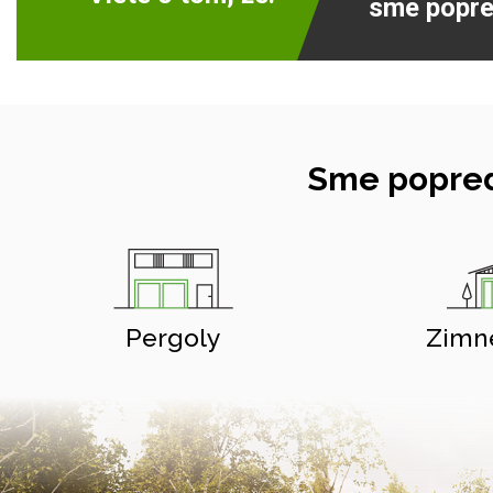
sme popre
Sme popred
Pergoly
Zimn