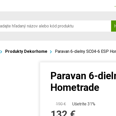
Produkty Dekorhome
Paravan 6-dielny SC04-6 ESP Ho
Paravan 6-die
Hometrade
190
€
Ušetríte 31%
132
€