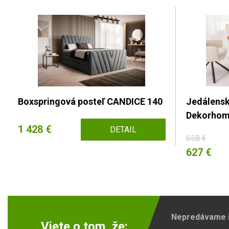
Boxspringová posteľ CANDICE 140
Jedálens
Dekorho
1 428 €
DETAIL
658 €
627 €
Nepredávame ib
Viete o tom, že: