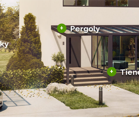
Hliníkové pergoly
+
Pergoly
Bioklimatické pergoly
šky
Altány a zastrešenie
šky
Solárne pergoly
ky pre auto
+
Tien
Tienenie
Zasklenie