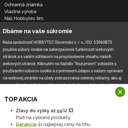
Ochranná známka
Vlastná výroba
Náš Hobbytec tím
Kontaktné údaje
Dbáme na vaše súkromie
Naša história
Kariéra
Naša spoločnosť HOBBYTEC Slovensko s. r. o., IČO: 53060873
používa súbory cookie na zabezpečenie funkčnosti webových
Pre zákazníka
stránok a s vaším súhlasom na prispôsobenie obsahu našich
webových stránok. Kliknutím na tlačidlo "Rozumiem" súhlasíte s
používaním súborov cookie a s prenosom údajov o vašom správaní
Garancia najlepšej ceny
na webovej stránke na účely zobrazovania cielenej reklamy, ako aj
Užívateľský manuál
na sociálnych sieťach a reklamných sieťach na iných webových
Obchodné podmienky
stránkach a meraniach.
Zákazník & partner
TOP AKCIA
Reklamácia
Viac informácií
Novinky
Zľavy do výšky až 59%! 💥
Na našich webových stránkach používame niekoľko kategórií
Platí na vybrané produkty.
Rozumiem
súborov cookie:
Garancia
👍 najlepšej ceny na trhu.