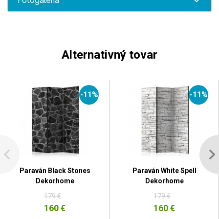
Fotogaléria
Alternativný tovar
-11%
-11%
Paraván Black Stones
Paraván White Spell
Dekorhome
Dekorhome
179 €
179 €
160 €
160 €