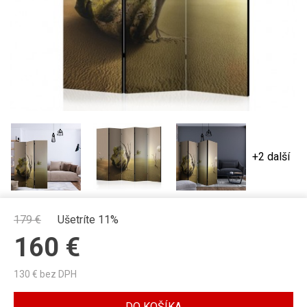
+2 další
179
€
Ušetríte 11%
160
€
130
€ bez DPH
DO KOŠÍKA