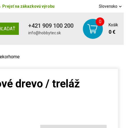
→
Prejsť na zákazkovú výrobu
Slovensko
0
+421 909 100 200
Košík
HĽADAŤ
0 €
info@hobbytec.sk
 Dekorhome
vé drevo / treláž