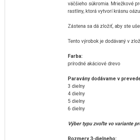
väčšieho súkromia. Mriežkové pre
rastliny, ktorá vytvorí krásnu oáz
Zástena sa dá zložiť, aby ste uše
Tento výrobok je dodávaný v zlož
Farba:
prírodné akáciové drevo
Paravány dodávame v prevede
3 dielny
4 dielny
5 dielny
6 dielny
Výber typu zvoľte vo variante p
Rozmery 3-dielneho: