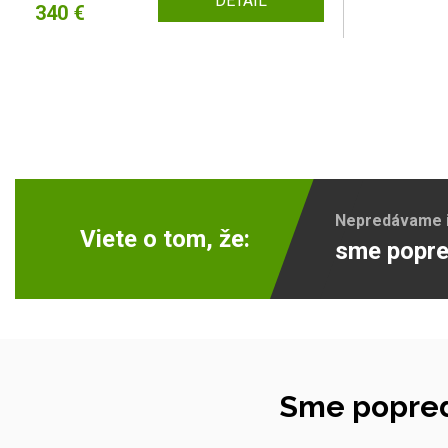
DETAIL
340 €
Nepredávame ib
Viete o tom, že:
sme popre
Sme popred