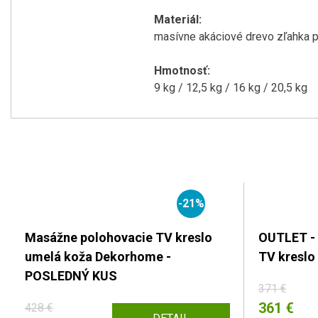
Materiál:
masívne akáciové drevo zľahka p
Hmotnosť:
9 kg / 12,5 kg / 16 kg / 20,5 kg
-21%
Masážne polohovacie TV kreslo
OUTLET -
umelá koža Dekorhome -
TV kresl
POSLEDNÝ KUS
371 €
361 €
428 €