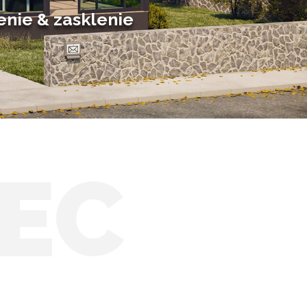
Solárne zimné záhrady
enie & zasklenie
EC