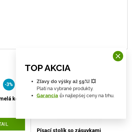
TOP AKCIA
Zľavy do výšky až 59%! 💥
-3%
-3%
Platí na vybrané produkty.
Garancia
👍 najlepšej ceny na trhu.
umelá koža
TAIL
Písací stolík so zásuvkami