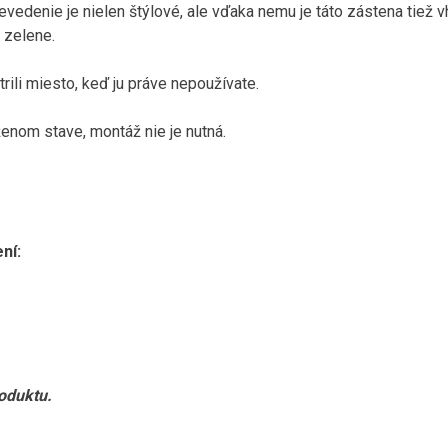
vedenie je nielen štýlové, ale vďaka nemu je táto zástena tiež 
u zelene.
trili miesto, keď ju práve nepoužívate.
enom stave, montáž nie je nutná.
ní:
roduktu.