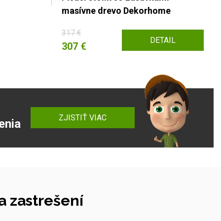
masívne drevo Dekorhome
317 €
DETAIL
307 €
ZJISTIŤ VIAC
enia
 zastrešení