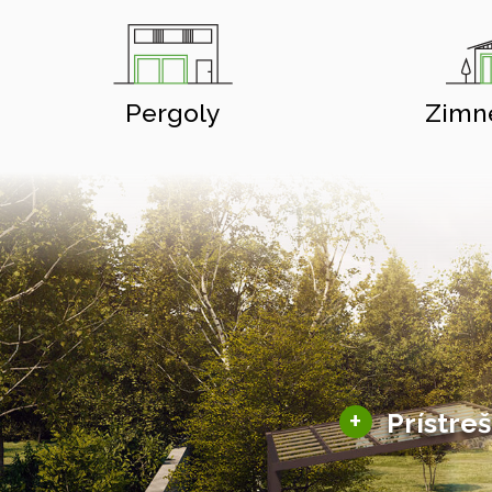
Pergoly
Zimn
+
Prístre
Hliníkové prístre
Solárne prístreš