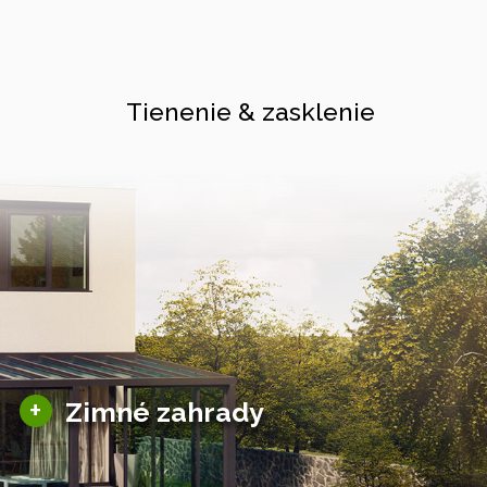
Tienenie & zasklenie
Sezónne zimné záhrady
+
Zimné zahrady
Hliníkové zimné záhrady
Posuvné zimné záhrady