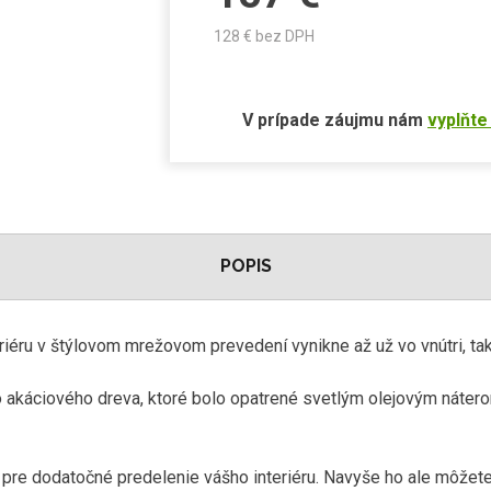
128
€ bez DPH
V prípade záujmu nám
vyplňte
POPIS
eriéru v štýlovom mrežovom prevedení vynikne až už vo vnútri, ta
akáciového dreva, ktoré bolo opatrené svetlým olejovým náterom
 pre dodatočné predelenie vášho interiéru. Navyše ho ale môžete 