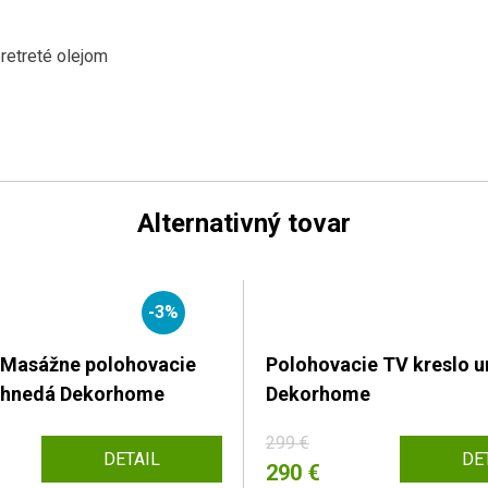
retreté olejom
Alternativný tovar
-3%
 Masážne polohovacie
Polohovacie TV kreslo 
o hnedá Dekorhome
Dekorhome
299 €
DETAIL
DE
290 €