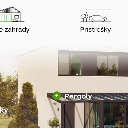
é zahrady
Prístrešky
Hliníkové pergoly
+
Pergoly
Bioklimatické pergoly
šky
Altány a zastrešenie
šky
Solárne pergoly
ky pre auto