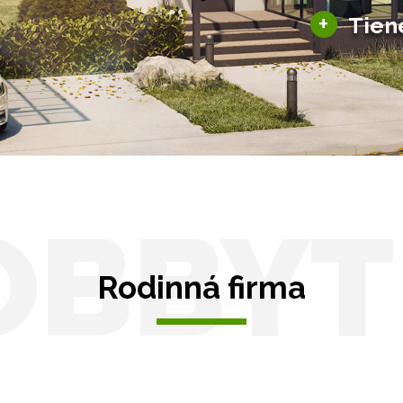
+
Tien
Tienenie
Zasklenie
OBBYT
Rodinná firma