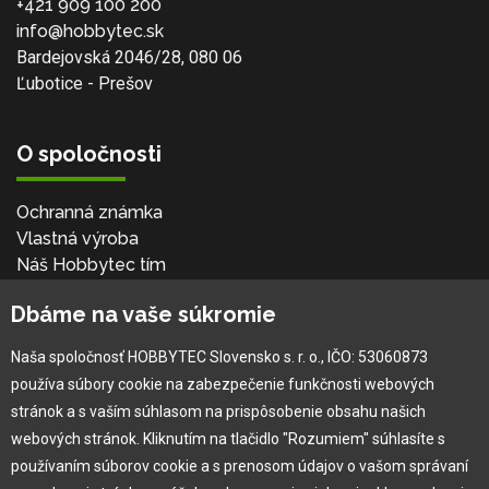
+421 909 100 200
info@hobbytec.sk
Bardejovská 2046/28, 080 06
Ľubotice - Prešov
O spoločnosti
Ochranná známka
Vlastná výroba
Náš Hobbytec tím
Kontaktné údaje
Dbáme na vaše súkromie
Naša história
Kariéra
Naša spoločnosť HOBBYTEC Slovensko s. r. o., IČO: 53060873
používa súbory cookie na zabezpečenie funkčnosti webových
Pre zákazníka
stránok a s vaším súhlasom na prispôsobenie obsahu našich
webových stránok. Kliknutím na tlačidlo "Rozumiem" súhlasíte s
používaním súborov cookie a s prenosom údajov o vašom správaní
Garancia najlepšej ceny