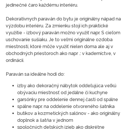
jedinečné čaro každému interiéru.
Dekoratívnych paraván do bytu je originálny nápad na
výzdobu interiéru. Za zmienku stojí ich praktické
využitie - izbový paraván možno využiť napr. S cieľom
uschovanie sušiaku. Je to veľmi originálne ozdoba
miestností, ktoré môže využiť nielen doma ale aj v
obchodných priestoroch ako napr .: v kaderníctve, v
ordinácii.
Paraván sa ideálne hodí do:
izby ako dekoračný nábytok oddeľujúca veľkú
obývaciu miestnosť od jedálne či kuchyne
garsónky pre oddelenie dennej časti od spálne
spálne napr. na oddelenie otvoreného šatníka
butikov a kozmetických salónov - ako originálny
doplnok a šatňa v jednom
spoločných detských izieb ako diskrétne