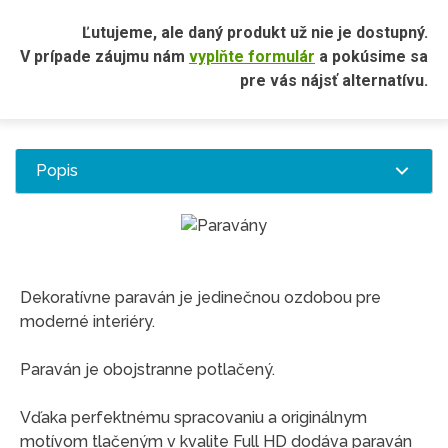
Ľutujeme, ale daný produkt už nie je dostupný.
V prípade záujmu nám
vyplňte formulár
a pokúsime sa
pre vás nájsť alternatívu.
Popis
Dekoratívne paraván je jedinečnou ozdobou pre
moderné interiéry.
Paraván je obojstranne potlačený.
Vďaka perfektnému spracovaniu a originálnym
motívom tlačeným v kvalite Full HD dodáva paraván