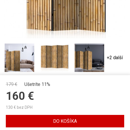
+2 další
179
€
Ušetríte 11%
160
€
130
€ bez DPH
DO KOŠÍKA