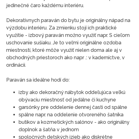
jedinečné čaro každému interiéru.
Dekoratívnych paraván do bytu je originálny nápad na
výzdobu interiéru. Za zmienku stojí ich praktické
využitie - izbový paraván možno využiť napr. S cieľom
uschovanie sušiaku. Je to veľmi originálne ozdoba
miestností, ktoré môže využiť nielen doma ale aj v
obchodných priestoroch ako napr .: v kaderníctve, v
ordinácii.
Paraván sa ideálne hodí do:
izby ako dekoračný nábytok oddeľujúca veľkú
obývaciu miestnosť od jedálne či kuchyne
garsónky pre oddelenie dennej časti od spálne
spálne napr. na oddelenie otvoreného šatníka
butikov a kozmetických salónov - ako originálny
doplnok a šatňa v jednom
spoločných detských izieb ako diskrétne