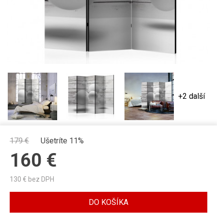
+2 další
179
€
Ušetríte 11%
160
€
130
€ bez DPH
DO KOŠÍKA