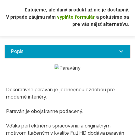
Ľutujeme, ale daný produkt už nie je dostupný.
V prípade záujmu nám
vyplňte formulár
a pokúsime sa
pre vás nájsť alternatívu.
Popis
Dekoratívne paraván je jedinečnou ozdobou pre
moderné interiéry.
Paraván je obojstranne potlačený.
Vďaka perfektnému spracovaniu a originálnym
motívom tlačeným v kvalite Full HD dodáva paraván