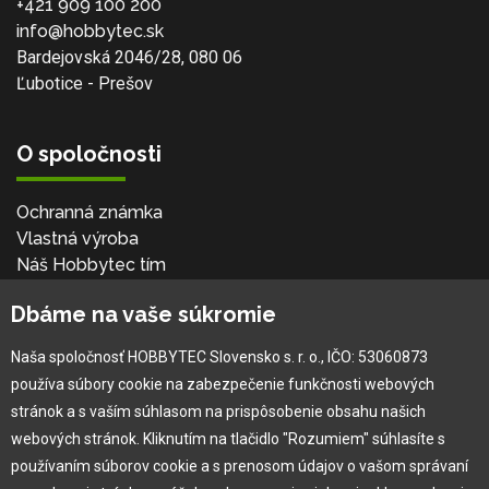
+421 909 100 200
info@hobbytec.sk
Bardejovská 2046/28, 080 06
Ľubotice - Prešov
O spoločnosti
Ochranná známka
Vlastná výroba
Náš Hobbytec tím
Kontaktné údaje
Dbáme na vaše súkromie
Naša história
Kariéra
Naša spoločnosť HOBBYTEC Slovensko s. r. o., IČO: 53060873
používa súbory cookie na zabezpečenie funkčnosti webových
Pre zákazníka
stránok a s vaším súhlasom na prispôsobenie obsahu našich
webových stránok. Kliknutím na tlačidlo "Rozumiem" súhlasíte s
používaním súborov cookie a s prenosom údajov o vašom správaní
Garancia najlepšej ceny