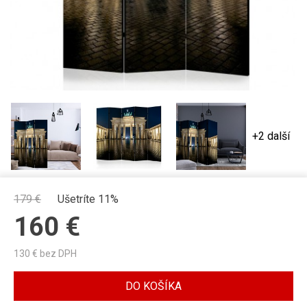
+2 další
179
€
Ušetríte 11%
160
€
130
€ bez DPH
DO KOŠÍKA