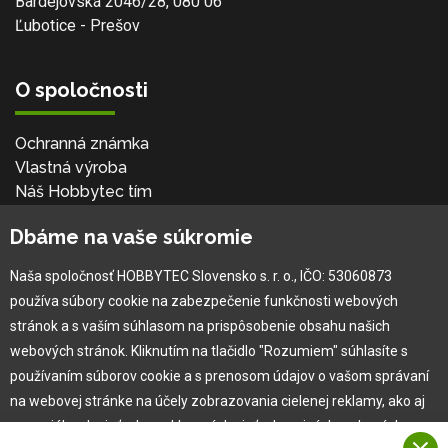
Bardejovská 2046/28, 080 06
Ľubotice - Prešov
O spoločnosti
Ochranná známka
Vlastná výroba
Náš Hobbytec tím
Kontaktné údaje
Dbáme na vaše súkromie
Naša história
Kariéra
Naša spoločnosť HOBBYTEC Slovensko s. r. o., IČO: 53060873
používa súbory cookie na zabezpečenie funkčnosti webových
Pre zákazníka
stránok a s vaším súhlasom na prispôsobenie obsahu našich
webových stránok. Kliknutím na tlačidlo "Rozumiem" súhlasíte s
používaním súborov cookie a s prenosom údajov o vašom správaní
Garancia najlepšej ceny
na webovej stránke na účely zobrazovania cielenej reklamy, ako aj
Užívateľský manuál
na sociálnych sieťach a reklamných sieťach na iných webových
Obchodné podmienky