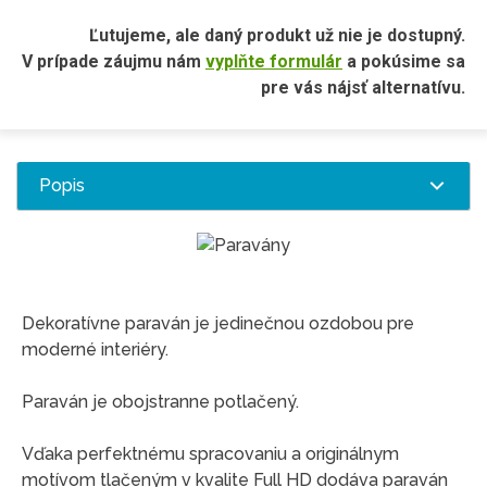
Ľutujeme, ale daný produkt už nie je dostupný.
V prípade záujmu nám
vyplňte formulár
a pokúsime sa
pre vás nájsť alternatívu.
Popis
Dekoratívne paraván je jedinečnou ozdobou pre
moderné interiéry.
Paraván je obojstranne potlačený.
Vďaka perfektnému spracovaniu a originálnym
motívom tlačeným v kvalite Full HD dodáva paraván