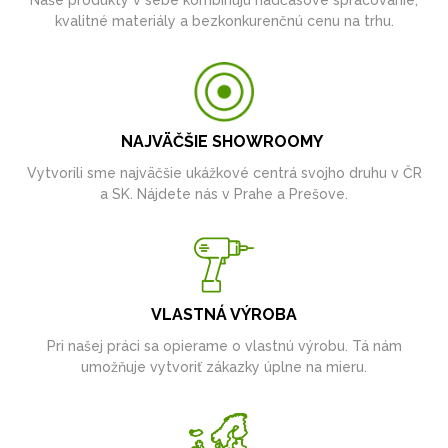
Naše produkty v sebe kombinujú nadčasové spracovanie,
kvalitné materiály a bezkonkurenčnú cenu na trhu.
NAJVÄČŠIE SHOWROOMY
Vytvorili sme najväčšie ukážkové centrá svojho druhu v ČR
a SK. Nájdete nás v Prahe a Prešove.
VLASTNÁ VÝROBA
Pri našej práci sa opierame o vlastnú výrobu. Tá nám
umožňuje vytvoriť zákazky úplne na mieru.