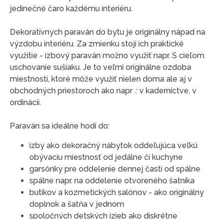
jedinečné čaro každému interiéru.
Dekoratívnych paraván do bytu je originálny nápad na
výzdobu interiéru. Za zmienku stojí ich praktické
využitie - izbový paraván možno využiť napr. S cieľom
uschovanie sušiaku. Je to veľmi originálne ozdoba
miestností, ktoré môže využiť nielen doma ale aj v
obchodných priestoroch ako napr .: v kaderníctve, v
ordinácii.
Paraván sa ideálne hodí do:
izby ako dekoračný nábytok oddeľujúca veľkú
obývaciu miestnosť od jedálne či kuchyne
garsónky pre oddelenie dennej časti od spálne
spálne napr. na oddelenie otvoreného šatníka
butikov a kozmetických salónov - ako originálny
doplnok a šatňa v jednom
spoločných detských izieb ako diskrétne