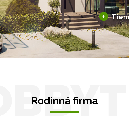
ky pre auto
+
Tien
Tienenie
Zasklenie
OBBYT
Rodinná firma