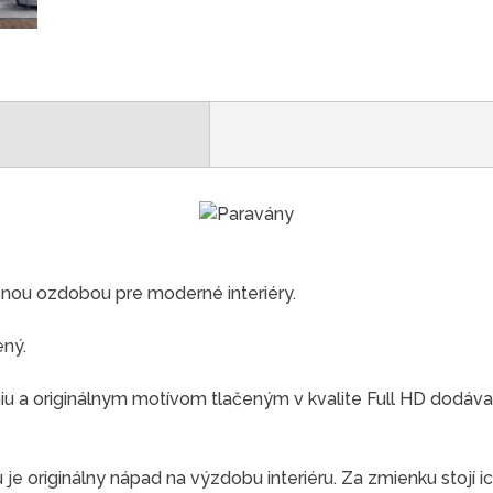
čnou ozdobou pre moderné interiéry.
ený.
 a originálnym motívom tlačeným v kvalite Full HD dodáva
e originálny nápad na výzdobu interiéru. Za zmienku stojí ic