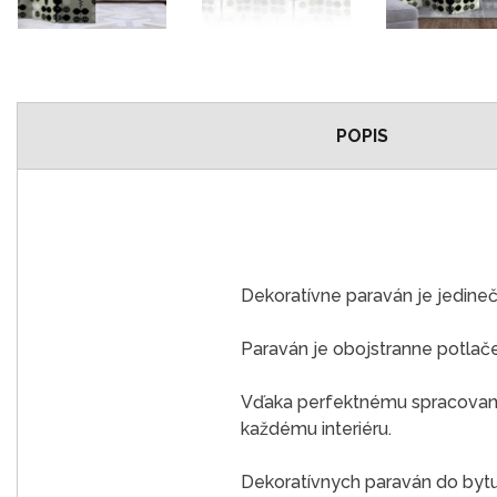
POPIS
Dekoratívne paraván je jedine
Paraván je obojstranne potlač
Vďaka perfektnému spracovaniu
každému interiéru.
Dekoratívnych paraván do bytu j