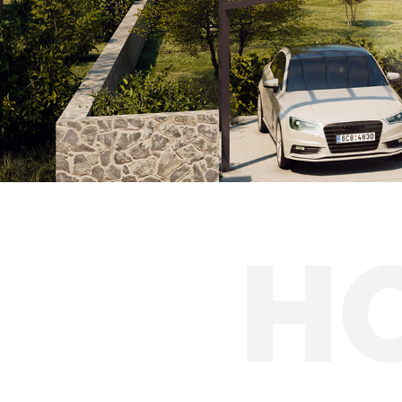
Solárne prístreš
H