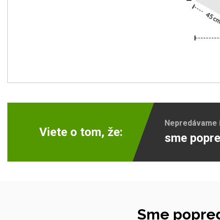
Nepredávame ib
Viete o tom, že:
sme popre
Sme popred