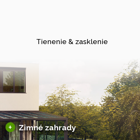
Tienenie & zasklenie
Sezónne zimné záhrady
+
Zimné zahrady
Hliníkové zimné záhrady