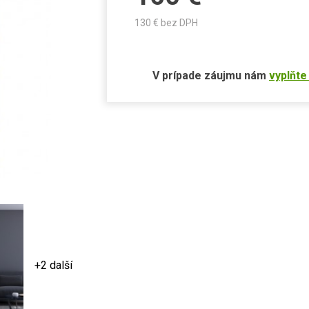
130
€ bez DPH
V prípade záujmu nám
vyplňte
+2 další