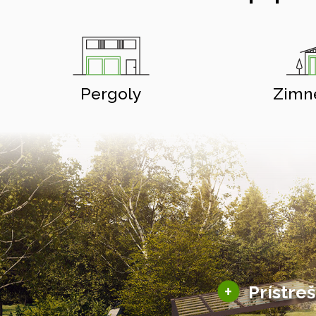
Pergoly
Zimn
+
Prístre
Hliníkové prístre