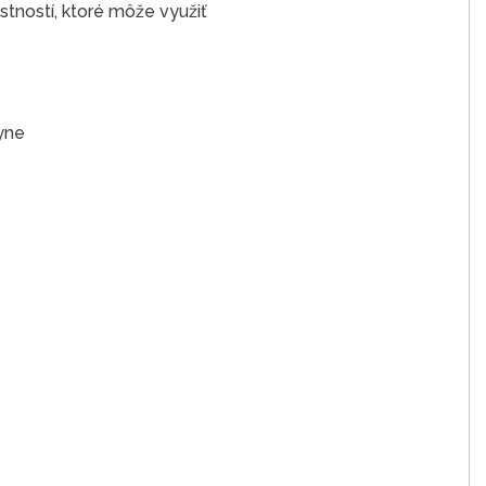
stností, ktoré môže využiť
yne