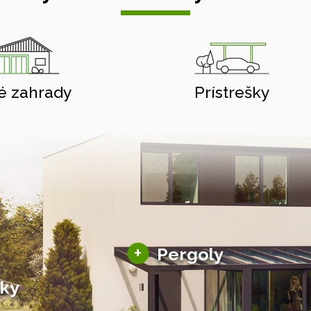
é zahrady
Prístrešky
Hliníkové pergoly
+
Pergoly
Bioklimatické pergoly
šky
Altány a zastrešenie
šky
Solárne pergoly