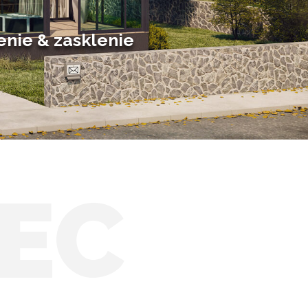
Posuvné zimné záhrady
Solárne zimné záhrady
enie & zasklenie
EC