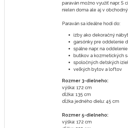
paraván možno využiť napr. S c
nielen doma ale aj v obchodných
Paraván sa ideálne hodí do:
izby ako dekoračný nábyt
garsónky pre oddelenie d
spálne napr. na oddeleni
butikov a kozmetických s
spoločných detských izieb
veľkých bytov a loftov
Rozmer 3-dielneho:
výška: 172 cm
dĺžka: 135 cm
dĺžka jedného dielu: 45 cm
Rozmer 5-dielneho:
výška: 172 cm