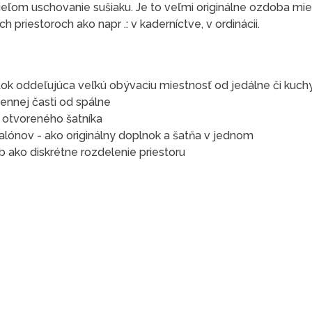
ieľom uschovanie sušiaku. Je to veľmi originálne ozdoba mie
 priestoroch ako napr .: v kaderníctve, v ordinácii.
ok oddeľujúca veľkú obývaciu miestnosť od jedálne či kuch
ennej časti od spálne
e otvoreného šatníka
alónov - ako originálny doplnok a šatňa v jednom
 ako diskrétne rozdelenie priestoru