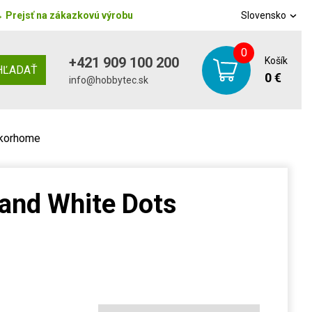
→
Prejsť na zákazkovú výrobu
Slovensko
0
+421 909 100 200
Košík
HĽADAŤ
0 €
info@hobbytec.sk
ekorhome
 and White Dots