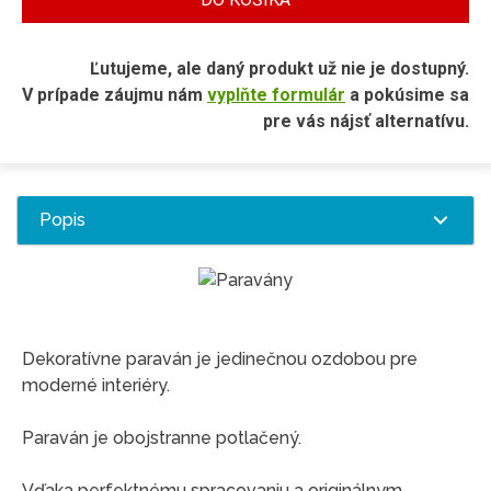
Ľutujeme, ale daný produkt už nie je dostupný.
V prípade záujmu nám
vyplňte formulár
a pokúsime sa
pre vás nájsť alternatívu.
Popis
Dekoratívne paraván je jedinečnou ozdobou pre
moderné interiéry.
Paraván je obojstranne potlačený.
Vďaka perfektnému spracovaniu a originálnym