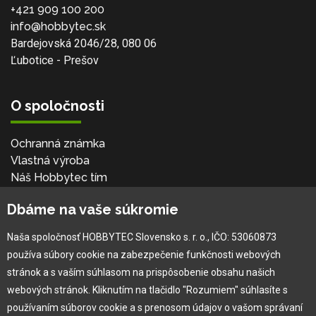
+421 909 100 200
info@hobbytec.sk
Bardejovská 2046/28, 080 06
Ľubotice - Prešov
O spoločnosti
Ochranná známka
Vlastná výroba
Náš Hobbytec tím
Kontaktné údaje
Dbáme na vaše súkromie
Naša história
Kariéra
Naša spoločnosť HOBBYTEC Slovensko s. r. o., IČO: 53060873
používa súbory cookie na zabezpečenie funkčnosti webových
Pre zákazníka
stránok a s vaším súhlasom na prispôsobenie obsahu našich
webových stránok. Kliknutím na tlačidlo "Rozumiem" súhlasíte s
používaním súborov cookie a s prenosom údajov o vašom správaní
Garancia najlepšej ceny