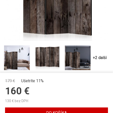
+2 další
179
€
Ušetríte 11%
160
€
130
€ bez DPH
DO KOŠÍKA