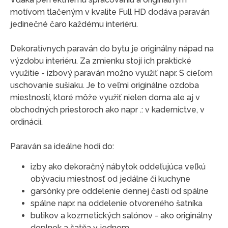
motívom tlačeným v kvalite Full HD dodáva paraván
jedinečné čaro každému interiéru.
Dekoratívnych paraván do bytu je originálny nápad na
výzdobu interiéru. Za zmienku stojí ich praktické
využitie - izbový paraván možno využiť napr. S cieľom
uschovanie sušiaku. Je to veľmi originálne ozdoba
miestností, ktoré môže využiť nielen doma ale aj v
obchodných priestoroch ako napr .: v kaderníctve, v
ordinácii.
Paraván sa ideálne hodí do:
izby ako dekoračný nábytok oddeľujúca veľkú
obývaciu miestnosť od jedálne či kuchyne
garsónky pre oddelenie dennej časti od spálne
spálne napr. na oddelenie otvoreného šatníka
butikov a kozmetických salónov - ako originálny
doplnok a šatňa v jednom