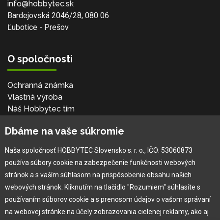
info@hobbytec.sk
Bardejovská 2046/28, 080 06
Ľubotice - Prešov
O spoločnosti
Ochranná známka
Vlastná výroba
Náš Hobbytec tím
Kontaktné údaje
Dbáme na vaše súkromie
Naša história
Kariéra
Naša spoločnosť HOBBYTEC Slovensko s. r. o., IČO: 53060873
používa súbory cookie na zabezpečenie funkčnosti webových
Pre zákazníka
stránok a s vaším súhlasom na prispôsobenie obsahu našich
webových stránok. Kliknutím na tlačidlo "Rozumiem" súhlasíte s
používaním súborov cookie a s prenosom údajov o vašom správaní
Garancia najlepšej ceny
na webovej stránke na účely zobrazovania cielenej reklamy, ako aj
Užívateľský manuál