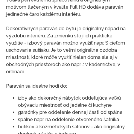
motívom tlačeným v kvalite Full HD dodáva paraván
jedinečné čaro každému interiéru.
Dekoratívnych paraván do bytu je originálny nápad na
výzdobu interiéru. Za zmienku stojí ich praktické
využitie - izbový paraván možno využiť napr. S cieľom
uschovanie sušiaku. Je to veľmi originálne ozdoba
miestností, ktoré môže využiť nielen doma ale aj v
obchodných priestoroch ako napr .: v kaderníctve, v
ordinácii.
Paraván sa ideálne hodí do:
izby ako dekoračný nábytok oddeľujúca veľkú
obývaciu miestnosť od jedálne či kuchyne
garsónky pre oddelenie dennej časti od spálne
spálne napr. na oddelenie otvoreného šatníka
butikov a kozmetických salónov - ako originálny
doplnok a šatňa v jednom