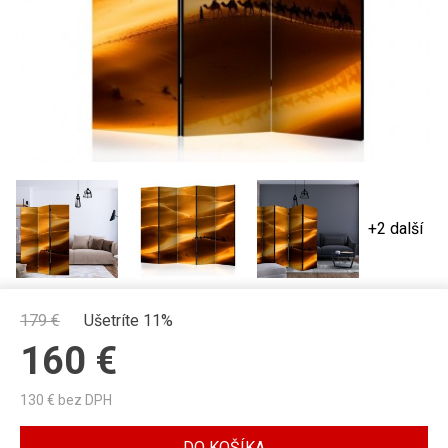
+2 další
179
€
Ušetríte 11%
160
€
130
€ bez DPH
DO KOŠÍKA