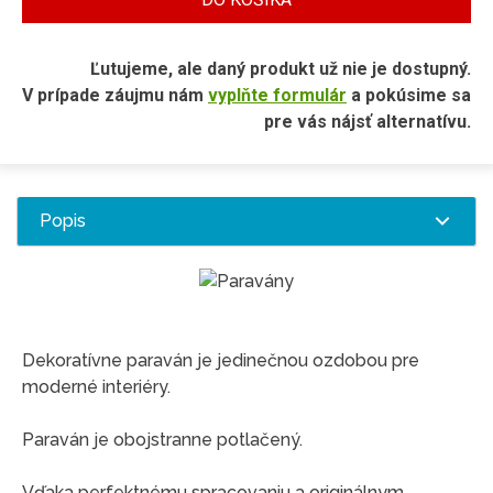
Ľutujeme, ale daný produkt už nie je dostupný.
V prípade záujmu nám
vyplňte formulár
a pokúsime sa
pre vás nájsť alternatívu.
Popis
Dekoratívne paraván je jedinečnou ozdobou pre
moderné interiéry.
Paraván je obojstranne potlačený.
Vďaka perfektnému spracovaniu a originálnym