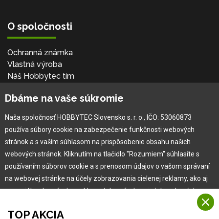
O spoločnosti
Ochranná známka
Vlastná výroba
Náš Hobbytec tím
Kontaktné údaje
Dbáme na vaše súkromie
Naša história
Kariéra
Naša spoločnosť HOBBYTEC Slovensko s. r. o., IČO: 53060873
používa súbory cookie na zabezpečenie funkčnosti webových
Pre zákazníka
stránok a s vaším súhlasom na prispôsobenie obsahu našich
webových stránok. Kliknutím na tlačidlo "Rozumiem" súhlasíte s
používaním súborov cookie a s prenosom údajov o vašom správaní
Garancia najlepšej ceny
na webovej stránke na účely zobrazovania cielenej reklamy, ako aj
Užívateľský manuál
na sociálnych sieťach a reklamných sieťach na iných webových
Obchodné podmienky
stránkach a meraniach.
Zákazník & partner
TOP AKCIA
Reklamácia