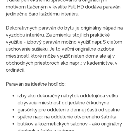
motívom tlačeným v kvalite Full HD dodáva paraván
jedinečné čaro každému interiéru.
Dekoratívnych paraván do bytu je originálny nápad na
výzdobu interiéru. Za zmienku stojí ich praktické
využitie - izbový paraván možno využiť napr. S cieľom
uschovanie sušiaku. Je to veľmi originálne ozdoba
miestností, ktoré môže využiť nielen doma ale aj v
obchodných priestoroch ako napr .: v kaderníctve, v
ordinácii.
Paraván sa ideálne hodí do:
izby ako dekoračný nábytok oddeľujúca veľkú
obývaciu miestnosť od jedálne či kuchyne
garsónky pre oddelenie dennej časti od spálne
spálne napr. na oddelenie otvoreného šatníka
butikov a kozmetických salónov - ako originálny
doplnok a šatňa v jednom