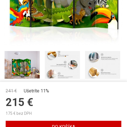
241
€
Ušetríte 11%
215
€
175
€ bez DPH
DO KOŠÍKA