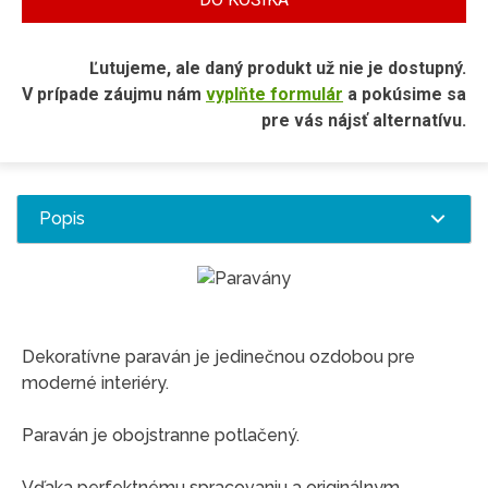
Ľutujeme, ale daný produkt už nie je dostupný.
V prípade záujmu nám
vyplňte formulár
a pokúsime sa
pre vás nájsť alternatívu.
Popis
Dekoratívne paraván je jedinečnou ozdobou pre
moderné interiéry.
Paraván je obojstranne potlačený.
Vďaka perfektnému spracovaniu a originálnym