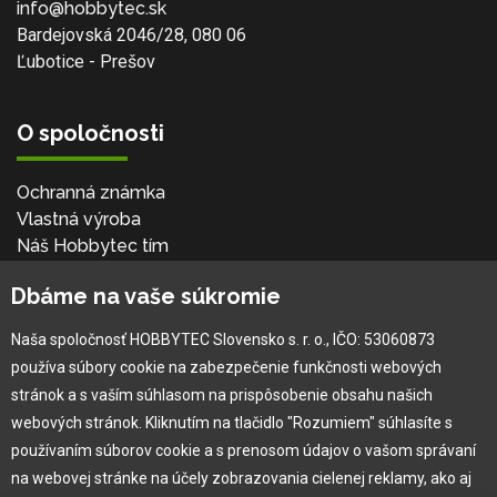
info@hobbytec.sk
Bardejovská 2046/28, 080 06
Ľubotice - Prešov
O spoločnosti
Ochranná známka
Vlastná výroba
Náš Hobbytec tím
Kontaktné údaje
Dbáme na vaše súkromie
Naša história
Kariéra
Naša spoločnosť HOBBYTEC Slovensko s. r. o., IČO: 53060873
používa súbory cookie na zabezpečenie funkčnosti webových
Pre zákazníka
stránok a s vaším súhlasom na prispôsobenie obsahu našich
webových stránok. Kliknutím na tlačidlo "Rozumiem" súhlasíte s
používaním súborov cookie a s prenosom údajov o vašom správaní
Garancia najlepšej ceny
na webovej stránke na účely zobrazovania cielenej reklamy, ako aj
Užívateľský manuál