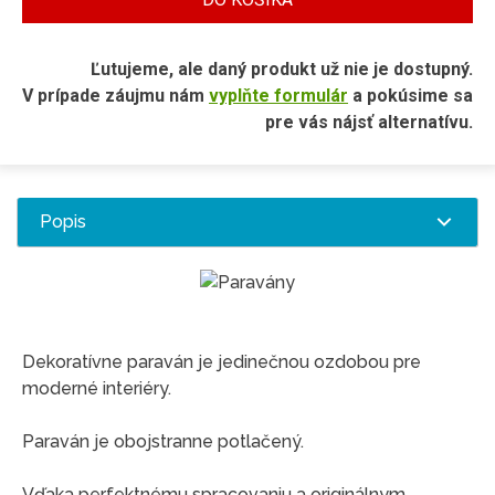
Ľutujeme, ale daný produkt už nie je dostupný.
V prípade záujmu nám
vyplňte formulár
a pokúsime sa
pre vás nájsť alternatívu.
Popis
Dekoratívne paraván je jedinečnou ozdobou pre
moderné interiéry.
Paraván je obojstranne potlačený.
Vďaka perfektnému spracovaniu a originálnym