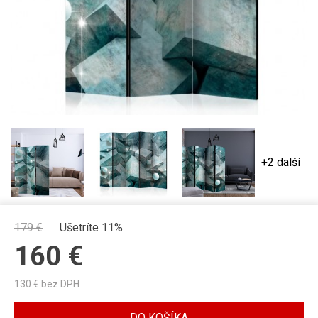
+2 další
179
€
Ušetríte 11%
160
€
130
€ bez DPH
DO KOŠÍKA