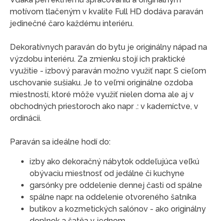
motívom tlačeným v kvalite Full HD dodáva paraván
jedinečné čaro každému interiéru.
Dekoratívnych paraván do bytu je originálny nápad na
výzdobu interiéru. Za zmienku stojí ich praktické
využitie - izbový paraván možno využiť napr. S cieľom
uschovanie sušiaku. Je to veľmi originálne ozdoba
miestností, ktoré môže využiť nielen doma ale aj v
obchodných priestoroch ako napr .: v kaderníctve, v
ordinácii.
Paraván sa ideálne hodí do:
izby ako dekoračný nábytok oddeľujúca veľkú
obývaciu miestnosť od jedálne či kuchyne
garsónky pre oddelenie dennej časti od spálne
spálne napr. na oddelenie otvoreného šatníka
butikov a kozmetických salónov - ako originálny
doplnok a šatňa v jednom