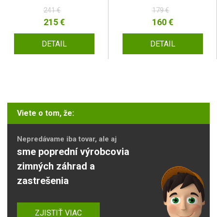
241 €
179 €
215 €
160 €
DETAIL
DETAIL
Viete o tom, že:
Nepredávame iba tovar, ale aj
sme poprední výrobcovia
zimných záhrad a
zastrešenia
ZJISTIŤ VIAC