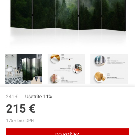
241
€
Ušetríte 11%
215
€
175
€ bez DPH
DO KOŠÍKA