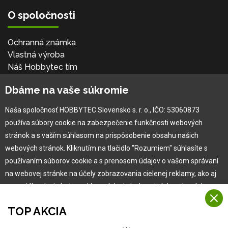
O spoločnosti
Ochranná známka
Vlastná výroba
Náš Hobbytec tím
Kontaktné údaje
Dbáme na vaše súkromie
Naša história
Kariéra
Naša spoločnosť HOBBYTEC Slovensko s. r. o., IČO: 53060873
používa súbory cookie na zabezpečenie funkčnosti webových
Pre zákazníka
stránok a s vaším súhlasom na prispôsobenie obsahu našich
webových stránok. Kliknutím na tlačidlo "Rozumiem" súhlasíte s
používaním súborov cookie a s prenosom údajov o vašom správaní
Garancia najlepšej ceny
na webovej stránke na účely zobrazovania cielenej reklamy, ako aj
Užívateľský manuál
na sociálnych sieťach a reklamných sieťach na iných webových
Obchodné podmienky
stránkach a meraniach.
Zákazník & partner
TOP AKCIA
Reklamácia
Viac informácií
Novinky