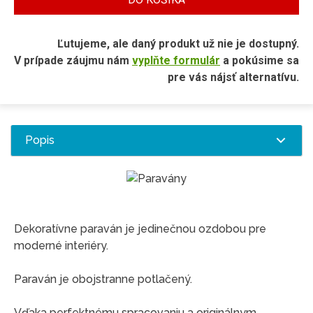
Ľutujeme, ale daný produkt už nie je dostupný.
V prípade záujmu nám
vyplňte formulár
a pokúsime sa
pre vás nájsť alternatívu.
Popis
Dekoratívne paraván je jedinečnou ozdobou pre
moderné interiéry.
Paraván je obojstranne potlačený.
Vďaka perfektnému spracovaniu a originálnym