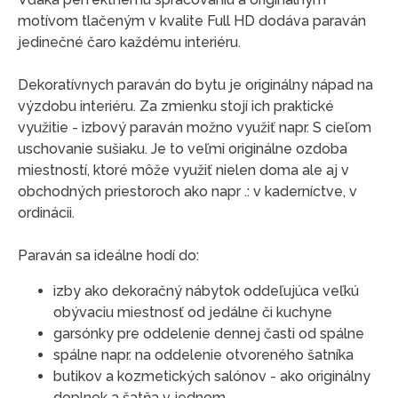
motívom tlačeným v kvalite Full HD dodáva paraván
jedinečné čaro každému interiéru.
Dekoratívnych paraván do bytu je originálny nápad na
výzdobu interiéru. Za zmienku stojí ich praktické
využitie - izbový paraván možno využiť napr. S cieľom
uschovanie sušiaku. Je to veľmi originálne ozdoba
miestností, ktoré môže využiť nielen doma ale aj v
obchodných priestoroch ako napr .: v kaderníctve, v
ordinácii.
Paraván sa ideálne hodí do:
izby ako dekoračný nábytok oddeľujúca veľkú
obývaciu miestnosť od jedálne či kuchyne
garsónky pre oddelenie dennej časti od spálne
spálne napr. na oddelenie otvoreného šatníka
butikov a kozmetických salónov - ako originálny
doplnok a šatňa v jednom