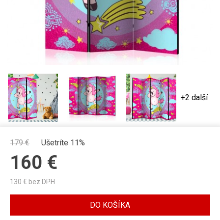
+2 další
179
€
Ušetríte 11%
160
€
130
€ bez DPH
DO KOŠÍKA