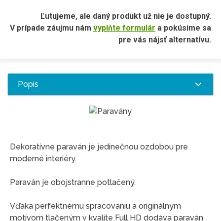
Ľutujeme, ale daný produkt už nie je dostupný.
V prípade záujmu nám
vyplňte formulár
a pokúsime sa
pre vás nájsť alternatívu.
Popis
Dekoratívne paraván je jedinečnou ozdobou pre
moderné interiéry.
Paraván je obojstranne potlačený.
Vďaka perfektnému spracovaniu a originálnym
motívom tlačeným v kvalite Full HD dodáva paraván