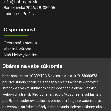
info@hobbytec.sk
Bardejovská 2046/28, 080 06
Ľubotice - Prešov
O spoločnosti
Ochranná známka
Vlastná výroba
Náš Hobbytec tím
Kontaktné údaje
Dbáme na vaše súkromie
Naša história
Kariéra
Naša spoločnosť HOBBYTEC Slovensko s. r. o., IČO: 53060873
používa súbory cookie na zabezpečenie funkčnosti webových
Pre zákazníka
stránok a s vaším súhlasom na prispôsobenie obsahu našich
webových stránok. Kliknutím na tlačidlo "Rozumiem" súhlasíte s
používaním súborov cookie a s prenosom údajov o vašom správaní
Garancia najlepšej ceny
na webovej stránke na účely zobrazovania cielenej reklamy, ako aj
Užívateľský manuál