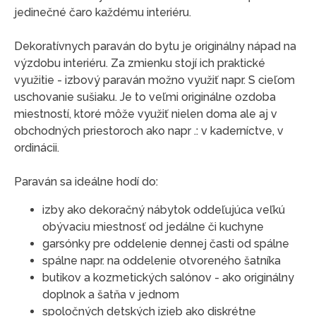
jedinečné čaro každému interiéru.
Dekoratívnych paraván do bytu je originálny nápad na
výzdobu interiéru. Za zmienku stojí ich praktické
využitie - izbový paraván možno využiť napr. S cieľom
uschovanie sušiaku. Je to veľmi originálne ozdoba
miestností, ktoré môže využiť nielen doma ale aj v
obchodných priestoroch ako napr .: v kaderníctve, v
ordinácii.
Paraván sa ideálne hodí do:
izby ako dekoračný nábytok oddeľujúca veľkú
obývaciu miestnosť od jedálne či kuchyne
garsónky pre oddelenie dennej časti od spálne
spálne napr. na oddelenie otvoreného šatníka
butikov a kozmetických salónov - ako originálny
doplnok a šatňa v jednom
spoločných detských izieb ako diskrétne