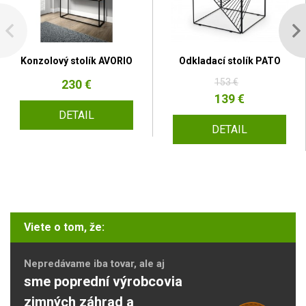
Konzolový stolík AVORIO
Odkladací stolík PATO
153 €
230 €
139 €
DETAIL
DETAIL
Viete o tom, že:
Nepredávame iba tovar, ale aj
sme poprední výrobcovia
zimných záhrad a