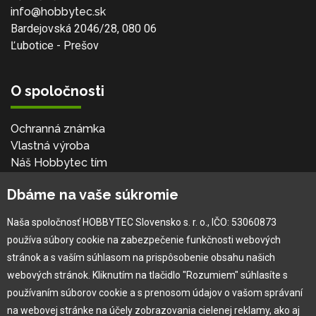
info@hobbytec.sk
Bardejovská 2046/28, 080 06
Ľubotice - Prešov
O spoločnosti
Ochranná známka
Vlastná výroba
Náš Hobbytec tím
Kontaktné údaje
Dbáme na vaše súkromie
Naša história
Kariéra
Naša spoločnosť HOBBYTEC Slovensko s. r. o., IČO: 53060873
používa súbory cookie na zabezpečenie funkčnosti webových
Pre zákazníka
stránok a s vaším súhlasom na prispôsobenie obsahu našich
webových stránok. Kliknutím na tlačidlo "Rozumiem" súhlasíte s
používaním súborov cookie a s prenosom údajov o vašom správaní
Garancia najlepšej ceny
na webovej stránke na účely zobrazovania cielenej reklamy, ako aj
Užívateľský manuál