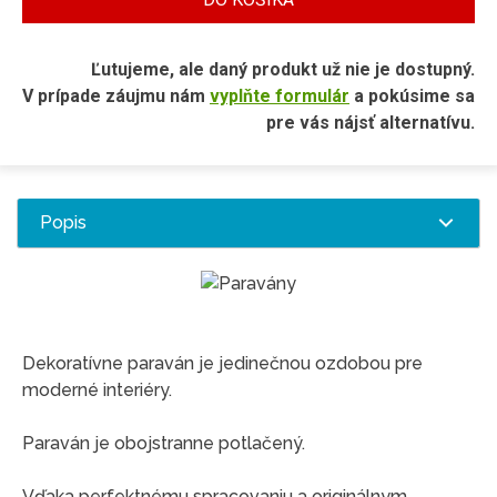
Ľutujeme, ale daný produkt už nie je dostupný.
V prípade záujmu nám
vyplňte formulár
a pokúsime sa
pre vás nájsť alternatívu.
Popis
Dekoratívne paraván je jedinečnou ozdobou pre
moderné interiéry.
Paraván je obojstranne potlačený.
Vďaka perfektnému spracovaniu a originálnym