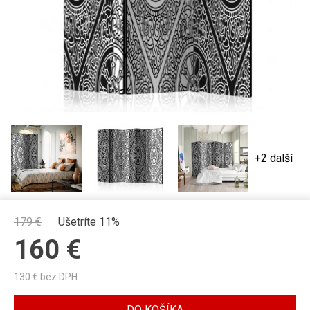
+2 další
179
€
Ušetríte 11%
160
€
130
€ bez DPH
DO KOŠÍKA