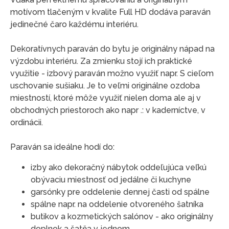
motívom tlačeným v kvalite Full HD dodáva paraván
jedinečné čaro každému interiéru.
Dekoratívnych paraván do bytu je originálny nápad na
výzdobu interiéru. Za zmienku stojí ich praktické
využitie - izbový paraván možno využiť napr. S cieľom
uschovanie sušiaku. Je to veľmi originálne ozdoba
miestností, ktoré môže využiť nielen doma ale aj v
obchodných priestoroch ako napr .: v kaderníctve, v
ordinácii.
Paraván sa ideálne hodí do:
izby ako dekoračný nábytok oddeľujúca veľkú
obývaciu miestnosť od jedálne či kuchyne
garsónky pre oddelenie dennej časti od spálne
spálne napr. na oddelenie otvoreného šatníka
butikov a kozmetických salónov - ako originálny
doplnok a šatňa v jednom