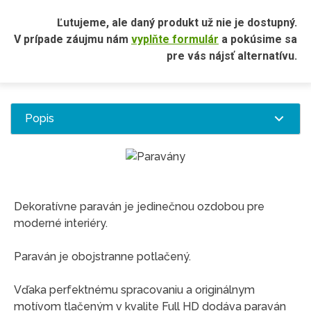
Ľutujeme, ale daný produkt už nie je dostupný.
V prípade záujmu nám
vyplňte formulár
a pokúsime sa
pre vás nájsť alternatívu.
Popis
Dekoratívne paraván je jedinečnou ozdobou pre
moderné interiéry.
Paraván je obojstranne potlačený.
Vďaka perfektnému spracovaniu a originálnym
motívom tlačeným v kvalite Full HD dodáva paraván