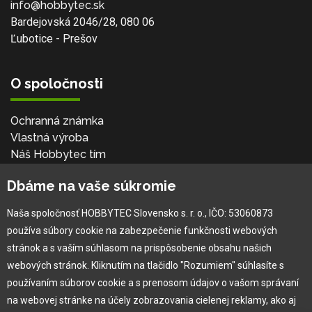
info@hobbytec.sk
Bardejovská 2046/28, 080 06
Ľubotice - Prešov
O spoločnosti
Ochranná známka
Vlastná výroba
Náš Hobbytec tím
Kontaktné údaje
Dbáme na vaše súkromie
Naša história
Kariéra
Naša spoločnosť HOBBYTEC Slovensko s. r. o., IČO: 53060873
používa súbory cookie na zabezpečenie funkčnosti webových
Pre zákazníka
stránok a s vaším súhlasom na prispôsobenie obsahu našich
webových stránok. Kliknutím na tlačidlo "Rozumiem" súhlasíte s
používaním súborov cookie a s prenosom údajov o vašom správaní
Garancia najlepšej ceny
na webovej stránke na účely zobrazovania cielenej reklamy, ako aj
Užívateľský manuál