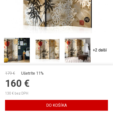
+2 další
179
€
Ušetríte 11%
160
€
130
€ bez DPH
DO KOŠÍKA