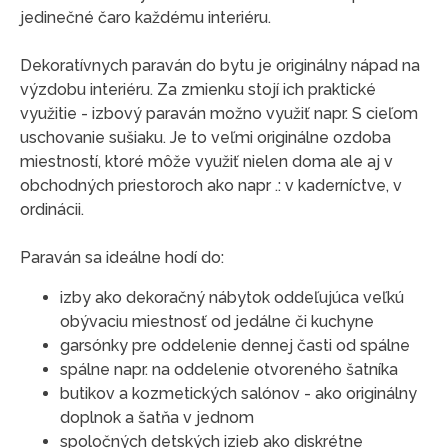
jedinečné čaro každému interiéru.
Dekoratívnych paraván do bytu je originálny nápad na
výzdobu interiéru. Za zmienku stojí ich praktické
využitie - izbový paraván možno využiť napr. S cieľom
uschovanie sušiaku. Je to veľmi originálne ozdoba
miestností, ktoré môže využiť nielen doma ale aj v
obchodných priestoroch ako napr .: v kaderníctve, v
ordinácii.
Paraván sa ideálne hodí do:
izby ako dekoračný nábytok oddeľujúca veľkú
obývaciu miestnosť od jedálne či kuchyne
garsónky pre oddelenie dennej časti od spálne
spálne napr. na oddelenie otvoreného šatníka
butikov a kozmetických salónov - ako originálny
doplnok a šatňa v jednom
spoločných detských izieb ako diskrétne