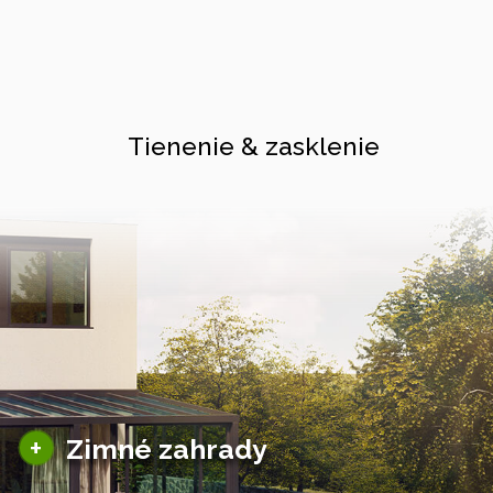
Tienenie & zasklenie
Sezónne zimné záhrady
+
Zimné zahrady
Hliníkové zimné záhrady