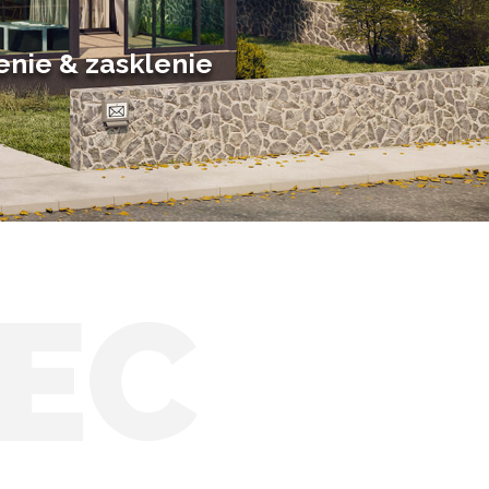
Posuvné zimné záhrady
Solárne zimné záhrady
enie & zasklenie
EC