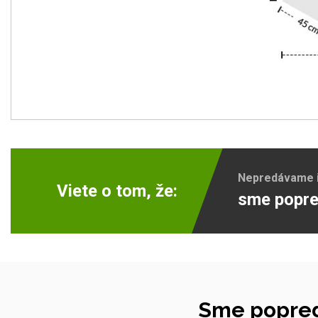
Nepredávame ib
Viete o tom, že:
sme popre
Sme popred