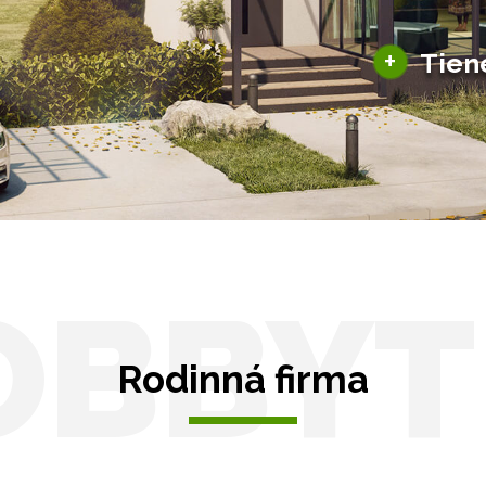
ky pre auto
+
Tien
Tienenie
Zasklenie
OBBYT
Rodinná firma