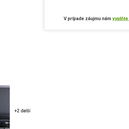
V prípade záujmu nám
vyplňte
+2 další