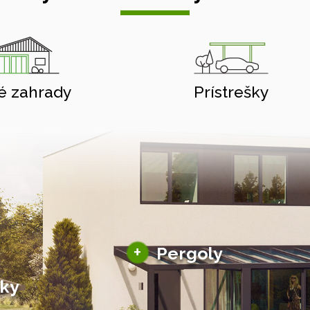
é zahrady
Prístrešky
Hliníkové pergoly
+
Pergoly
Bioklimatické pergoly
šky
Altány a zastrešenie
šky
Solárne pergoly