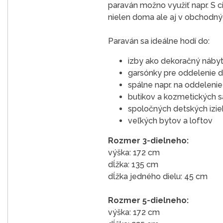
paraván možno využiť napr. S c
nielen doma ale aj v obchodných
Paraván sa ideálne hodí do:
izby ako dekoračný nábyt
garsónky pre oddelenie d
spálne napr. na oddeleni
butikov a kozmetických s
spoločných detských izieb
veľkých bytov a loftov
Rozmer 3-dielneho:
výška: 172 cm
dĺžka: 135 cm
dĺžka jedného dielu: 45 cm
Rozmer 5-dielneho:
výška: 172 cm