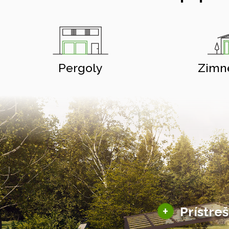
Pergoly
Zimn
+
Prístre
Hliníkové prístre