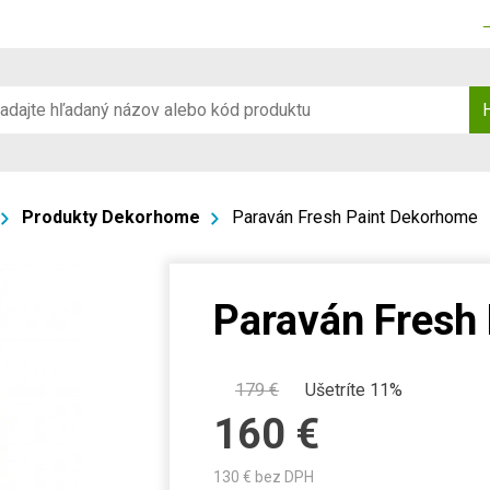
Produkty Dekorhome
Paraván Fresh Paint Dekorhome
Paraván Fresh
179
€
Ušetríte 11%
160
€
130
€ bez DPH