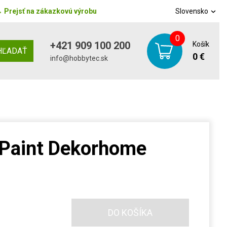
→
Prejsť na zákazkovú výrobu
Slovensko
0
+421 909 100 200
Košík
HĽADAŤ
0 €
info@hobbytec.sk
 Paint Dekorhome
DO KOŠÍKA