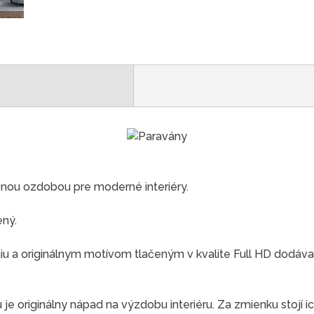
čnou ozdobou pre moderné interiéry.
ený.
 a originálnym motívom tlačeným v kvalite Full HD dodáva
e originálny nápad na výzdobu interiéru. Za zmienku stojí ic