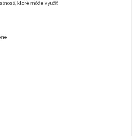
stností, ktoré môže využiť
yne