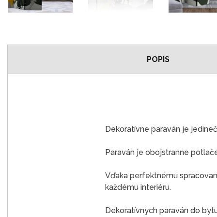
POPIS
Dekoratívne paraván je jedine
Paraván je obojstranne potlač
Vďaka perfektnému spracovaniu
každému interiéru.
Dekoratívnych paraván do bytu j