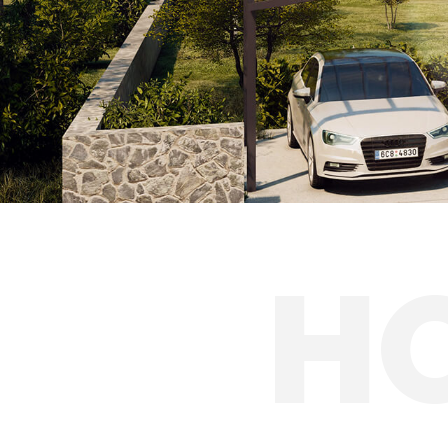
Solárne prístreš
H