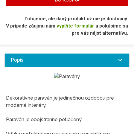
Ľutujeme, ale daný produkt už nie je dostupný.
V prípade záujmu nám
vyplňte formulár
a pokúsime sa
pre vás nájsť alternatívu.
Popis
Dekoratívne paraván je jedinečnou ozdobou pre
moderné interiéry.
Paraván je obojstranne potlačený.
Vďaka perfektnému spracovaniu a originálnym