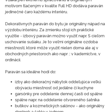
motívom tlačeným v kvalite Full HD dodáva paraván
jedinečné čaro každému interiéru.
Dekoratívnych paraván do bytu je originálny nápad na
výzdobu interiéru. Za zmienku stojí ich praktické
využitie - izbový paraván možno využiť napr. S cieľom
uschovanie sušiaku. Je to veľmi originálne ozdoba
miestností, ktoré môže využiť nielen doma ale aj v
obchodných priestoroch ako napr .: v kaderníctve, v
ordinácii.
Paraván sa ideálne hodí do:
izby ako dekoračný nábytok oddeľujúca veľkú
obývaciu miestnosť od jedálne či kuchyne
garsónky pre oddelenie dennej časti od spálne
spálne napr. na oddelenie otvoreného šatníka
butikov a kozmetických salónov - ako originálny
doplnok a šatňa v jednom