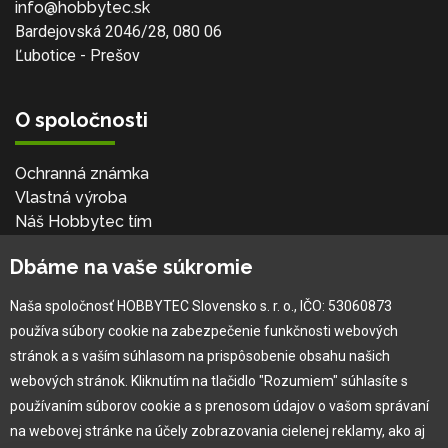
info@hobbytec.sk
Bardejovská 2046/28, 080 06
Ľubotice - Prešov
O spoločnosti
Ochranná známka
Vlastná výroba
Náš Hobbytec tím
Kontaktné údaje
Dbáme na vaše súkromie
Naša história
Kariéra
Naša spoločnosť HOBBYTEC Slovensko s. r. o., IČO: 53060873
používa súbory cookie na zabezpečenie funkčnosti webových
Pre zákazníka
stránok a s vaším súhlasom na prispôsobenie obsahu našich
webových stránok. Kliknutím na tlačidlo "Rozumiem" súhlasíte s
používaním súborov cookie a s prenosom údajov o vašom správaní
Garancia najlepšej ceny
na webovej stránke na účely zobrazovania cielenej reklamy, ako aj
Užívateľský manuál