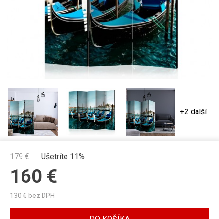
+2 další
179
€
Ušetríte 11%
160
€
130
€ bez DPH
DO KOŠÍKA