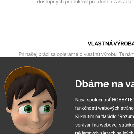
dostupných produktov pre dom a záhradu.
VLASTNÁ VÝROB
Pri našej práci sa opierame o vlastnú výrobu. Tá ná
umožňuje vytvoriť zákazky úplne na mieru
Dbáme na v
Naša spoločnosť HOBBYTEC S
funkčnosti webových stráno
Kliknutím na tlačidlo "Rozu
správaní na webovej stránke 
reklamných sieťach na inýc