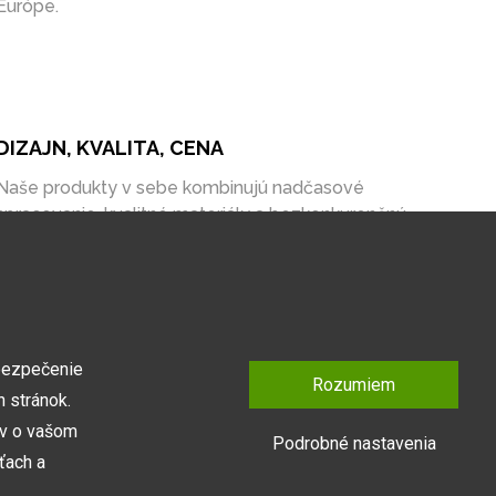
Európe.
DIZAJN, KVALITA, CENA
Naše produkty v sebe kombinujú nadčasové
spracovanie, kvalitné materiály a bezkonkurenčnú
cenu na trhu.
bezpečenie
Rozumiem
 stránok.
ov o vašom
Podrobné nastavenia
ťach a