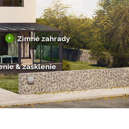
Sezónne zimné záhrady
+
Zimné zahrady
Hliníkové zimné záhrady
Posuvné zimné záhrady
Solárne zimné záhrady
enie & zasklenie