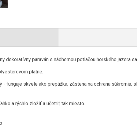
lny dekoratívny paraván s nádhernou potlačou horského jazera sa
polyesterovom plátne.
ný - funguje skvele ako prepážka, zástena na ochranu súkromia, 
hko a rýchlo zložiť a ušetriť tak miesto.
o