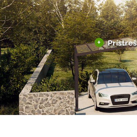
+
Prístre
Hliníkové prístre
Solárne prístreš