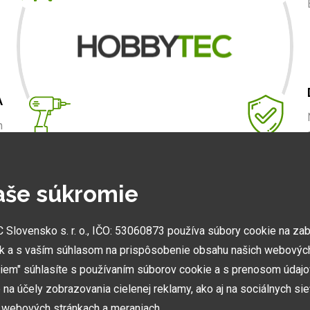
A
m
.
aše súkromie
NAJVÄČŠIE SHOWROOMY
lovensko s. r. o., IČO: 53060873 používa súbory cookie na za
Vytvorili sme najväčšie ukážkové centrá svojho druhu
k a s vaším súhlasom na prispôsobenie obsahu našich webových
v ČR a SK. Nájdete nás v Prahe a Prešove.
miem" súhlasíte s používaním súborov cookie a s prenosom údaj
na účely zobrazovania cielenej reklamy, ako aj na sociálnych sie
h webových stránkach a meraniach.