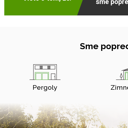
sme popre
Sme popred
Pergoly
Zimn