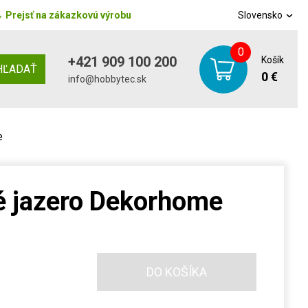
→
Prejsť na zákazkovú výrobu
Slovensko
0
+421 909 100 200
Košík
HĽADAŤ
0 €
info@hobbytec.sk
e
é jazero Dekorhome
DO KOŠÍKA