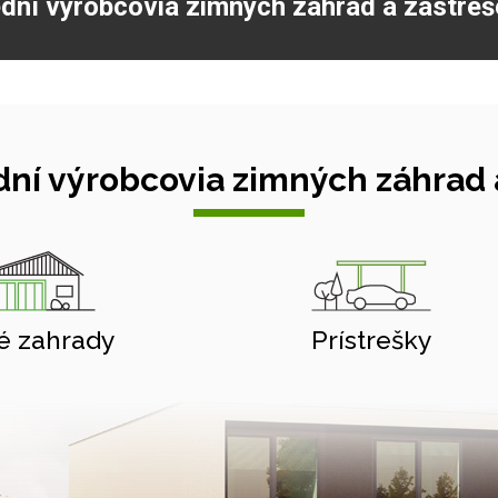
dní výrobcovia zimných záhrad a zastreš
ní výrobcovia zimných záhrad a
é zahrady
Prístrešky