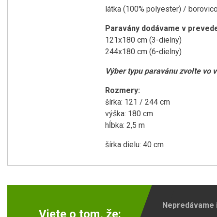
látka (100% polyester) / borovic
Paravány dodávame v prevede
121x180 cm (3-dielny)
244x180 cm (6-dielny)
Výber typu paravánu zvoľte vo v
Rozmery:
šírka: 121 / 244 cm
výška: 180 cm
hĺbka: 2,5 m
šírka dielu: 40 cm
Nepredávame ib
Viete o tom, že: