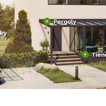
Hliníkové pergoly
+
Pergoly
Bioklimatické pergoly
šky
Altány a zastrešenie
šky
Solárne pergoly
ky pre auto
+
Tien
Tienenie
Zasklenie