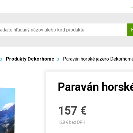
Produkty Dekorhome
Paraván horské jazero Dekorhom
Paraván horsk
157
€
128
€ bez DPH