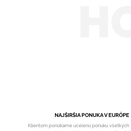
H
NAJŠIRŠIA PONUKA V EURÓPE
Klientom ponúkame ucelenú ponuku všetkých