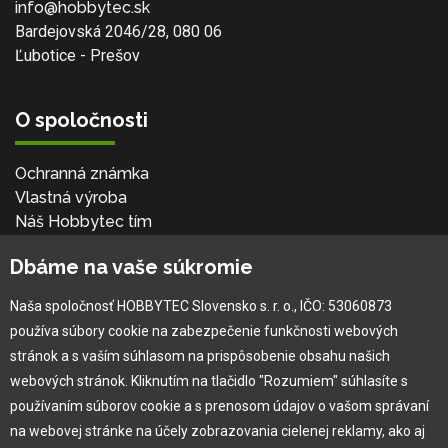
info@hobbytec.sk
Bardejovská 2046/28, 080 06
Ľubotice - Prešov
O spoločnosti
Ochranná známka
Vlastná výroba
Náš Hobbytec tím
Kontaktné údaje
Dbáme na vaše súkromie
Naša história
Kariéra
Naša spoločnosť HOBBYTEC Slovensko s. r. o., IČO: 53060873
používa súbory cookie na zabezpečenie funkčnosti webových
Pre zákazníka
stránok a s vaším súhlasom na prispôsobenie obsahu našich
webových stránok. Kliknutím na tlačidlo "Rozumiem" súhlasíte s
používaním súborov cookie a s prenosom údajov o vašom správaní
Garancia najlepšej ceny
na webovej stránke na účely zobrazovania cielenej reklamy, ako aj
Užívateľský manuál