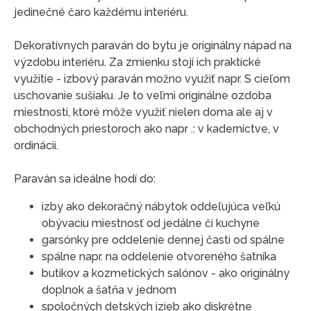
jedinečné čaro každému interiéru.
Dekoratívnych paraván do bytu je originálny nápad na
výzdobu interiéru. Za zmienku stojí ich praktické
využitie - izbový paraván možno využiť napr. S cieľom
uschovanie sušiaku. Je to veľmi originálne ozdoba
miestností, ktoré môže využiť nielen doma ale aj v
obchodných priestoroch ako napr .: v kaderníctve, v
ordinácii.
Paraván sa ideálne hodí do:
izby ako dekoračný nábytok oddeľujúca veľkú
obývaciu miestnosť od jedálne či kuchyne
garsónky pre oddelenie dennej časti od spálne
spálne napr. na oddelenie otvoreného šatníka
butikov a kozmetických salónov - ako originálny
doplnok a šatňa v jednom
spoločných detských izieb ako diskrétne