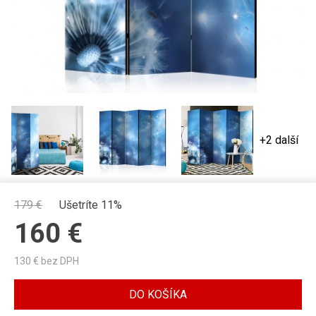
+2 další
179
€
Ušetríte 11%
160
€
130
€ bez DPH
DO KOŠÍKA