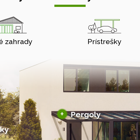
é zahrady
Prístrešky
Hliníkové pergoly
+
Pergoly
Bioklimatické pergoly
šky
Altány a zastrešenie
šky
Solárne pergoly