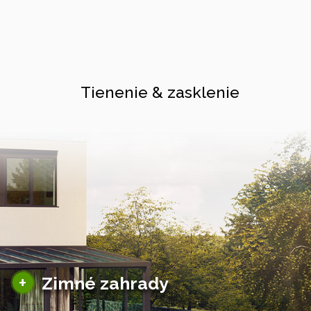
Tienenie & zasklenie
Sezónne zimné záhrady
+
Zimné zahrady
Hliníkové zimné záhrady