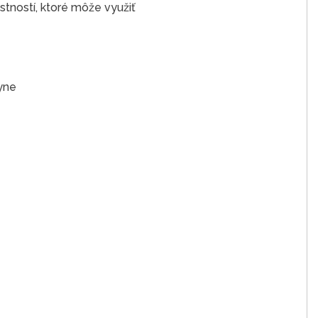
stností, ktoré môže využiť
yne