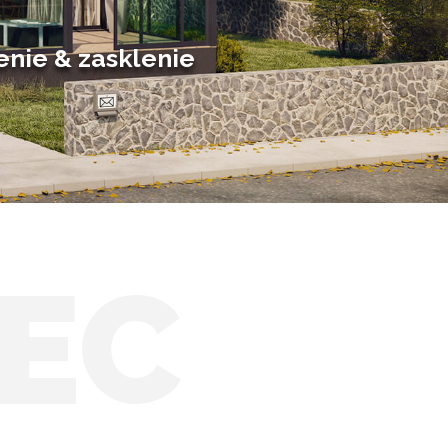
Posuvné zimné záhrady
Solárne zimné záhrady
enie & zasklenie
EC