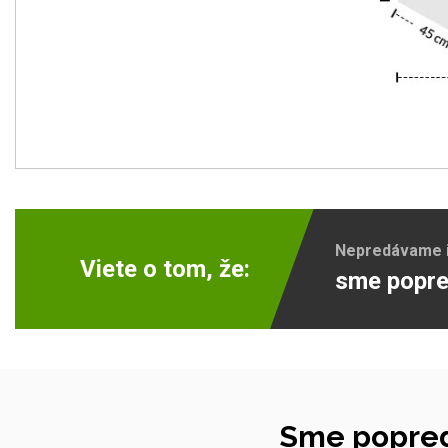
Nepredávame ib
Viete o tom, že:
sme popre
Sme popred