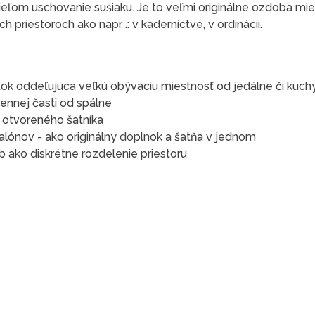
ieľom uschovanie sušiaku. Je to veľmi originálne ozdoba mie
 priestoroch ako napr .: v kaderníctve, v ordinácii.
ok oddeľujúca veľkú obývaciu miestnosť od jedálne či kuch
ennej časti od spálne
e otvoreného šatníka
alónov - ako originálny doplnok a šatňa v jednom
 ako diskrétne rozdelenie priestoru