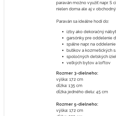
paraván možno využiť napr. S c
nielen doma ale aj v obchodných
Paraván sa ideálne hodí do:
izby ako dekoračný nábyt
garsónky pre oddelenie d
spálne napr. na oddeleni
butikov a kozmetických s
spoločných detských izieb
veľkých bytov a loftov
Rozmer 3-dielneho:
výška: 172 cm
dĺžka: 135 cm
dĺžka jedného dielu: 45 cm
Rozmer 5-dielneho:
výška: 172 cm