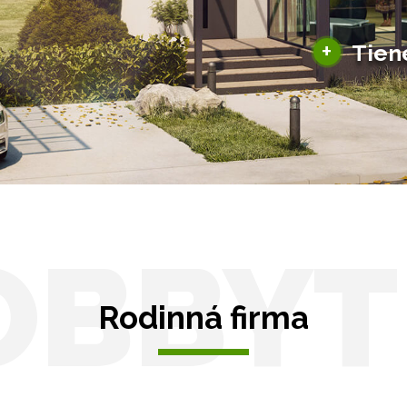
ky pre auto
+
Tien
Tienenie
Zasklenie
OBBYT
Rodinná firma