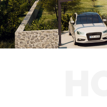
Solárne prístreš
H