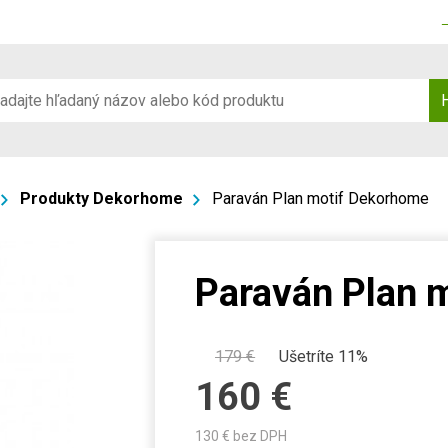
Produkty Dekorhome
Paraván Plan motif Dekorhome
Paraván Plan 
179
€
Ušetríte 11%
160
€
130
€ bez DPH