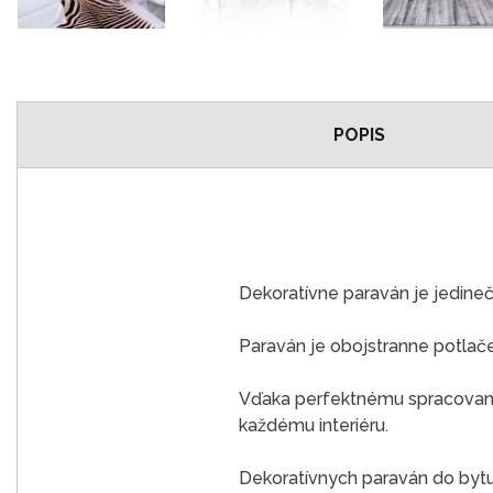
POPIS
Dekoratívne paraván je jedine
Paraván je obojstranne potlač
Vďaka perfektnému spracovaniu
každému interiéru.
Dekoratívnych paraván do bytu j