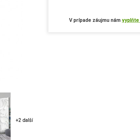
V prípade záujmu nám
vyplňte
+2 další