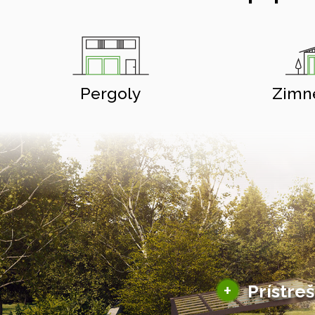
Pergoly
Zimn
+
Prístre
Hliníkové prístre