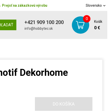
→
Prejsť na zákazkovú výrobu
Slovensko
0
+421 909 100 200
Košík
HĽADAŤ
0 €
info@hobbytec.sk
motif Dekorhome
DO KOŠÍKA