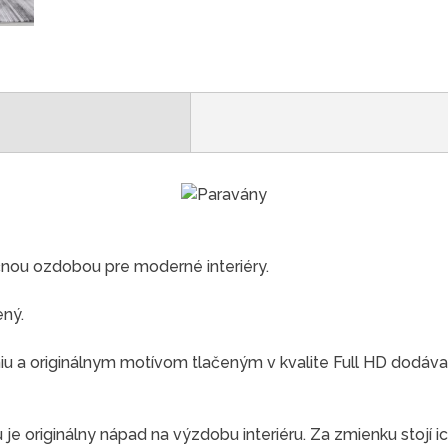
čnou ozdobou pre moderné interiéry.
ený.
 a originálnym motívom tlačeným v kvalite Full HD dodáva
e originálny nápad na výzdobu interiéru. Za zmienku stojí ic