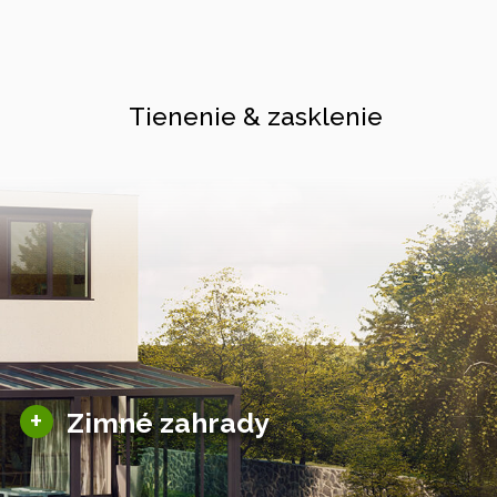
Tienenie & zasklenie
Sezónne zimné záhrady
+
Zimné zahrady
Hliníkové zimné záhrady
Posuvné zimné záhrady