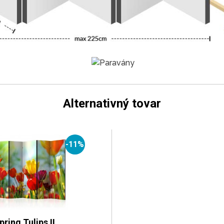
Alternativný tovar
-11%
ring Tulips II