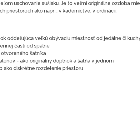
ieľom uschovanie sušiaku. Je to veľmi originálne ozdoba mie
 priestoroch ako napr .: v kaderníctve, v ordinácii.
ok oddeľujúca veľkú obývaciu miestnosť od jedálne či kuch
ennej časti od spálne
e otvoreného šatníka
alónov - ako originálny doplnok a šatňa v jednom
 ako diskrétne rozdelenie priestoru