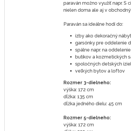
paraván možno využiť napr. S c
nielen doma ale aj v obchodných
Paraván sa ideálne hodí do:
izby ako dekoračný nábyt
garsónky pre oddelenie d
spálne napr. na oddeleni
butikov a kozmetických s
spoločných detských izieb
veľkých bytov a loftov
Rozmer 3-dielneho:
výška: 172 cm
dĺžka: 135 cm
dĺžka jedného dielu: 45 cm
Rozmer 5-dielneho:
výška: 172 cm