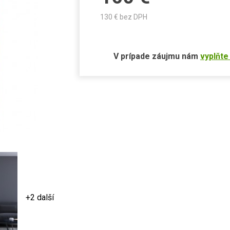
130
€ bez DPH
V prípade záujmu nám
vyplňte
+2 další