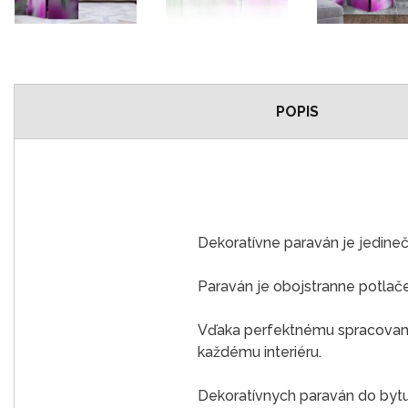
POPIS
Dekoratívne paraván je jedine
Paraván je obojstranne potlač
Vďaka perfektnému spracovaniu
každému interiéru.
Dekoratívnych paraván do bytu j