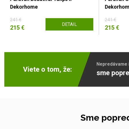
Dekorhome
Dekorho
241 €
241 €
DETAIL
215 €
215 €
Nepredávame ib
Viete o tom, že:
sme popre
Sme popred