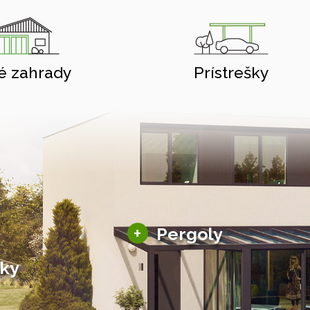
é zahrady
Prístrešky
Hliníkové pergoly
+
Pergoly
Bioklimatické pergoly
šky
Altány a zastrešenie
šky
Solárne pergoly
ky pre auto