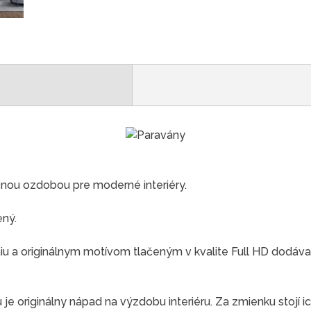
čnou ozdobou pre moderné interiéry.
ený.
 a originálnym motívom tlačeným v kvalite Full HD dodáva
e originálny nápad na výzdobu interiéru. Za zmienku stojí ic