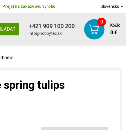
→
Prejsť na zákazkovú výrobu
Slovensko
0
+421 909 100 200
Košík
HĽADAŤ
0 €
info@hobbytec.sk
korhome
 spring tulips