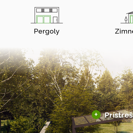
Pergoly
Zimn
+
Prístre
Hliníkové prístre
Solárne prístreš