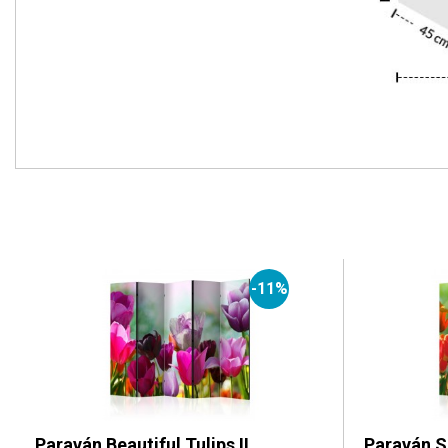
-11%
Paraván Beautiful Tulips II
Paraván Sp