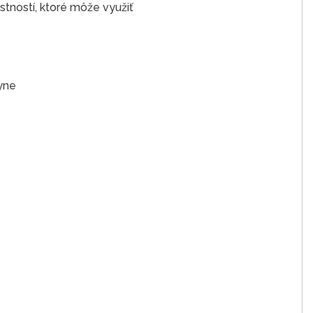
stností, ktoré môže využiť
yne