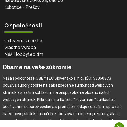
Bardejovská 2046/28, 080 06
Ľubotice - Prešov
O spoločnosti
Ochranná známka
Vlastná výroba
Náš Hobbytec tím
Kontaktné údaje
Dbáme na vaše súkromie
Naša história
Kariéra
Naša spoločnosť HOBBYTEC Slovensko s. r. o., IČO: 53060873
používa súbory cookie na zabezpečenie funkčnosti webových
Pre zákazníka
stránok a s vaším súhlasom na prispôsobenie obsahu našich
webových stránok. Kliknutím na tlačidlo "Rozumiem" súhlasíte s
používaním súborov cookie a s prenosom údajov o vašom správaní
Garancia najlepšej ceny
na webovej stránke na účely zobrazovania cielenej reklamy, ako aj
Užívateľský manuál
na sociálnych sieťach a reklamných sieťach na iných webových
Obchodné podmienky