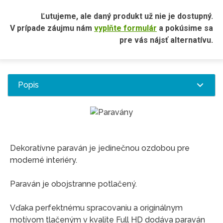
Ľutujeme, ale daný produkt už nie je dostupný.
V prípade záujmu nám
vyplňte formulár
a pokúsime sa
pre vás nájsť alternatívu.
Popis
Dekoratívne paraván je jedinečnou ozdobou pre
moderné interiéry.
Paraván je obojstranne potlačený.
Vďaka perfektnému spracovaniu a originálnym
motívom tlačeným v kvalite Full HD dodáva paraván