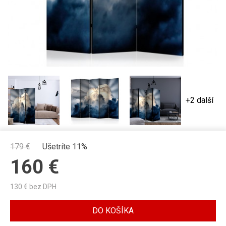
+2 další
179
€
Ušetríte 11%
160
€
130
€ bez DPH
DO KOŠÍKA