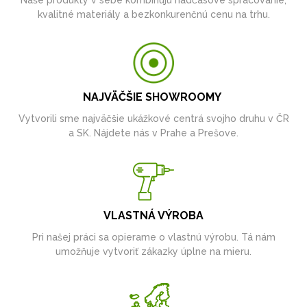
Naše produkty v sebe kombinujú nadčasové spracovanie,
kvalitné materiály a bezkonkurenčnú cenu na trhu.
NAJVÄČŠIE SHOWROOMY
Vytvorili sme najväčšie ukážkové centrá svojho druhu v ČR
a SK. Nájdete nás v Prahe a Prešove.
VLASTNÁ VÝROBA
Pri našej práci sa opierame o vlastnú výrobu. Tá nám
umožňuje vytvoriť zákazky úplne na mieru.