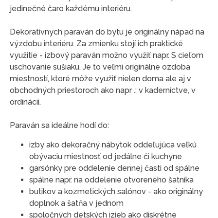
jedinečné čaro každému interiéru.
Dekoratívnych paraván do bytu je originálny nápad na
výzdobu interiéru. Za zmienku stojí ich praktické
využitie - izbový paraván možno využiť napr. S cieľom
uschovanie sušiaku. Je to veľmi originálne ozdoba
miestností, ktoré môže využiť nielen doma ale aj v
obchodných priestoroch ako napr .: v kaderníctve, v
ordinácii.
Paraván sa ideálne hodí do:
izby ako dekoračný nábytok oddeľujúca veľkú
obývaciu miestnosť od jedálne či kuchyne
garsónky pre oddelenie dennej časti od spálne
spálne napr. na oddelenie otvoreného šatníka
butikov a kozmetických salónov - ako originálny
doplnok a šatňa v jednom
spoločných detských izieb ako diskrétne