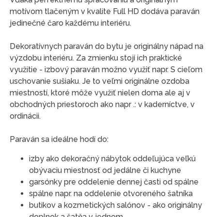
motívom tlačeným v kvalite Full HD dodáva paraván
jedinečné čaro každému interiéru.
Dekoratívnych paraván do bytu je originálny nápad na
výzdobu interiéru. Za zmienku stojí ich praktické
využitie - izbový paraván možno využiť napr. S cieľom
uschovanie sušiaku. Je to veľmi originálne ozdoba
miestností, ktoré môže využiť nielen doma ale aj v
obchodných priestoroch ako napr .: v kaderníctve, v
ordinácii.
Paraván sa ideálne hodí do:
izby ako dekoračný nábytok oddeľujúca veľkú
obývaciu miestnosť od jedálne či kuchyne
garsónky pre oddelenie dennej časti od spálne
spálne napr. na oddelenie otvoreného šatníka
butikov a kozmetických salónov - ako originálny
doplnok a šatňa v jednom