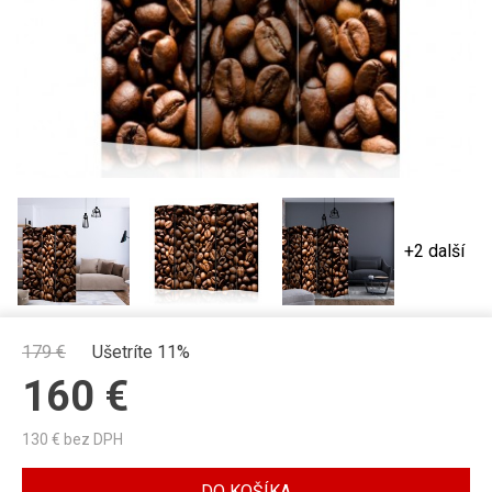
+2 další
179
€
Ušetríte 11%
160
€
130
€ bez DPH
DO KOŠÍKA