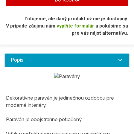
Ľutujeme, ale daný produkt už nie je dostupný.
V prípade záujmu nám
vyplňte formulár
a pokúsime sa
pre vás nájsť alternatívu.
Popis
Dekoratívne paraván je jedinečnou ozdobou pre
moderné interiéry.
Paraván je obojstranne potlačený.
Vďaka perfektnému spracovaniu a originálnym