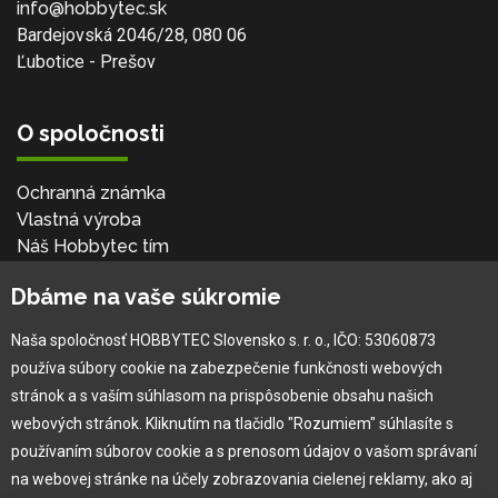
info@hobbytec.sk
Bardejovská 2046/28, 080 06
Ľubotice - Prešov
O spoločnosti
Ochranná známka
Vlastná výroba
Náš Hobbytec tím
Kontaktné údaje
Dbáme na vaše súkromie
Naša história
Kariéra
Naša spoločnosť HOBBYTEC Slovensko s. r. o., IČO: 53060873
používa súbory cookie na zabezpečenie funkčnosti webových
Pre zákazníka
stránok a s vaším súhlasom na prispôsobenie obsahu našich
webových stránok. Kliknutím na tlačidlo "Rozumiem" súhlasíte s
používaním súborov cookie a s prenosom údajov o vašom správaní
Garancia najlepšej ceny
na webovej stránke na účely zobrazovania cielenej reklamy, ako aj
Užívateľský manuál