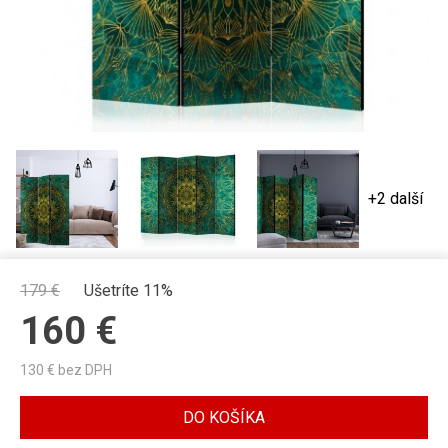
+2 další
179
€
Ušetríte 11%
160
€
130
€ bez DPH
DO KOŠÍKA