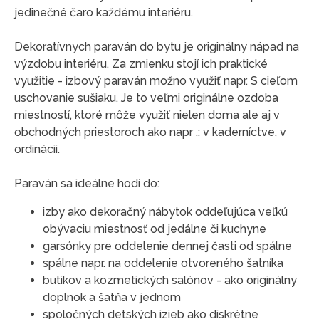
jedinečné čaro každému interiéru.
Dekoratívnych paraván do bytu je originálny nápad na
výzdobu interiéru. Za zmienku stojí ich praktické
využitie - izbový paraván možno využiť napr. S cieľom
uschovanie sušiaku. Je to veľmi originálne ozdoba
miestností, ktoré môže využiť nielen doma ale aj v
obchodných priestoroch ako napr .: v kaderníctve, v
ordinácii.
Paraván sa ideálne hodí do:
izby ako dekoračný nábytok oddeľujúca veľkú
obývaciu miestnosť od jedálne či kuchyne
garsónky pre oddelenie dennej časti od spálne
spálne napr. na oddelenie otvoreného šatníka
butikov a kozmetických salónov - ako originálny
doplnok a šatňa v jednom
spoločných detských izieb ako diskrétne