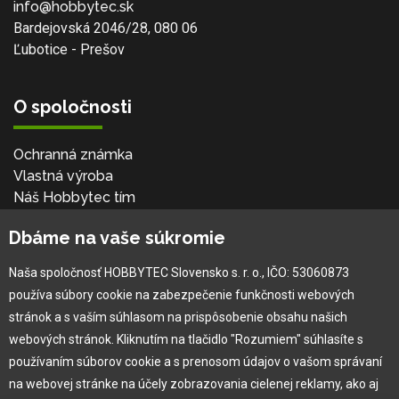
info@hobbytec.sk
Bardejovská 2046/28, 080 06
Ľubotice - Prešov
O spoločnosti
Ochranná známka
Vlastná výroba
Náš Hobbytec tím
Kontaktné údaje
Dbáme na vaše súkromie
Naša história
Kariéra
Naša spoločnosť HOBBYTEC Slovensko s. r. o., IČO: 53060873
používa súbory cookie na zabezpečenie funkčnosti webových
Pre zákazníka
stránok a s vaším súhlasom na prispôsobenie obsahu našich
webových stránok. Kliknutím na tlačidlo "Rozumiem" súhlasíte s
používaním súborov cookie a s prenosom údajov o vašom správaní
Garancia najlepšej ceny
na webovej stránke na účely zobrazovania cielenej reklamy, ako aj
Užívateľský manuál