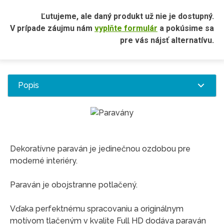
Ľutujeme, ale daný produkt už nie je dostupný.
V prípade záujmu nám
vyplňte formulár
a pokúsime sa
pre vás nájsť alternatívu.
Popis
Dekoratívne paraván je jedinečnou ozdobou pre
moderné interiéry.
Paraván je obojstranne potlačený.
Vďaka perfektnému spracovaniu a originálnym
motívom tlačeným v kvalite Full HD dodáva paraván