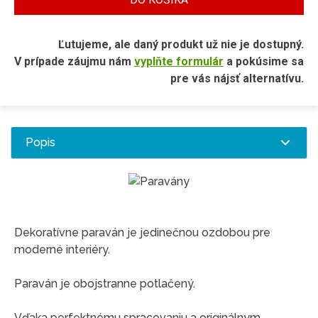
Ľutujeme, ale daný produkt už nie je dostupný.
V prípade záujmu nám
vyplňte formulár
a pokúsime sa
pre vás nájsť alternatívu.
Popis
Dekoratívne paraván je jedinečnou ozdobou pre
moderné interiéry.
Paraván je obojstranne potlačený.
Vďaka perfektnému spracovaniu a originálnym