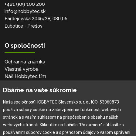
+421 909 100 200
info@hobbytec.sk
Bardejovská 2046/28, 080 06
Ľubotice - Prešov
O spoločnosti
Ochranná známka
Vlastná výroba
Náš Hobbytec tím
Kontaktné údaje
Dbáme na vaše súkromie
Naša história
Kariéra
Naša spoločnosť HOBBYTEC Slovensko s. r. o., IČO: 53060873
používa súbory cookie na zabezpečenie funkčnosti webových
Pre zákazníka
stránok a s vaším súhlasom na prispôsobenie obsahu našich
webových stránok. Kliknutím na tlačidlo "Rozumiem" súhlasíte s
používaním súborov cookie a s prenosom údajov o vašom správaní
Garancia najlepšej ceny