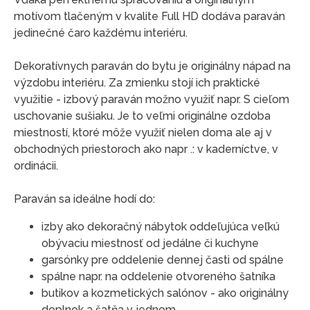
motívom tlačeným v kvalite Full HD dodáva paraván
jedinečné čaro každému interiéru.
Dekoratívnych paraván do bytu je originálny nápad na
výzdobu interiéru. Za zmienku stojí ich praktické
využitie - izbový paraván možno využiť napr. S cieľom
uschovanie sušiaku. Je to veľmi originálne ozdoba
miestností, ktoré môže využiť nielen doma ale aj v
obchodných priestoroch ako napr .: v kaderníctve, v
ordinácii.
Paraván sa ideálne hodí do:
izby ako dekoračný nábytok oddeľujúca veľkú
obývaciu miestnosť od jedálne či kuchyne
garsónky pre oddelenie dennej časti od spálne
spálne napr. na oddelenie otvoreného šatníka
butikov a kozmetických salónov - ako originálny
doplnok a šatňa v jednom