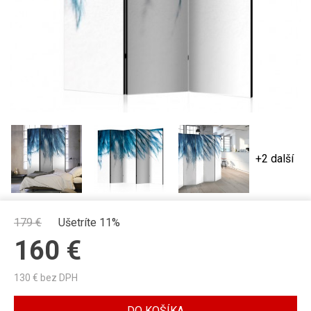
+2 další
179
€
Ušetríte 11%
160
€
130
€ bez DPH
DO KOŠÍKA