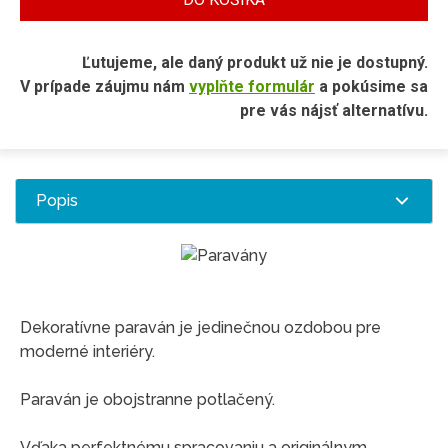
Ľutujeme, ale daný produkt už nie je dostupný.
V prípade záujmu nám
vyplňte formulár
a pokúsime sa
pre vás nájsť alternatívu.
Popis
Dekoratívne paraván je jedinečnou ozdobou pre
moderné interiéry.
Paraván je obojstranne potlačený.
Vďaka perfektnému spracovaniu a originálnym