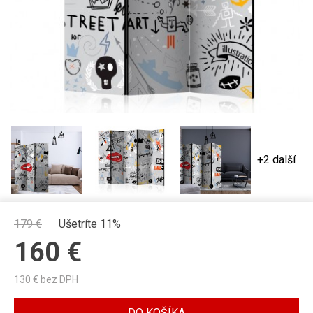
+2 další
179
€
Ušetríte 11%
160
€
130
€ bez DPH
DO KOŠÍKA