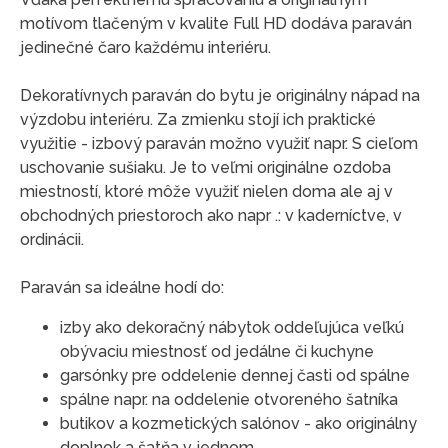
motívom tlačeným v kvalite Full HD dodáva paraván
jedinečné čaro každému interiéru.
Dekoratívnych paraván do bytu je originálny nápad na
výzdobu interiéru. Za zmienku stojí ich praktické
využitie - izbový paraván možno využiť napr. S cieľom
uschovanie sušiaku. Je to veľmi originálne ozdoba
miestností, ktoré môže využiť nielen doma ale aj v
obchodných priestoroch ako napr .: v kaderníctve, v
ordinácii.
Paraván sa ideálne hodí do:
izby ako dekoračný nábytok oddeľujúca veľkú
obývaciu miestnosť od jedálne či kuchyne
garsónky pre oddelenie dennej časti od spálne
spálne napr. na oddelenie otvoreného šatníka
butikov a kozmetických salónov - ako originálny
doplnok a šatňa v jednom