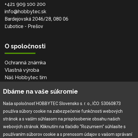
+421 909 100 200
info@hobbytec.sk
Bardejovská 2046/28, 080 06
Ľubotice - Prešov
O spoločnosti
Ochranná známka
Vlastná výroba
Náš Hobbytec tím
Kontaktné údaje
Dbáme na vaše súkromie
Naša história
Kariéra
Naša spoločnosť HOBBYTEC Slovensko s. r. o., IČO: 53060873
používa súbory cookie na zabezpečenie funkčnosti webových
Pre zákazníka
stránok a s vaším súhlasom na prispôsobenie obsahu našich
webových stránok. Kliknutím na tlačidlo "Rozumiem" súhlasíte s
používaním súborov cookie a s prenosom údajov o vašom správaní
Garancia najlepšej ceny