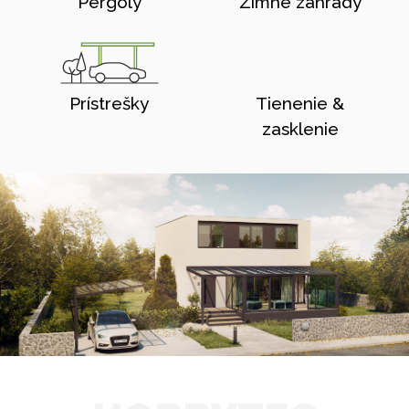
Pergoly
Zimné zahrady
Prístrešky
Tienenie &
zasklenie