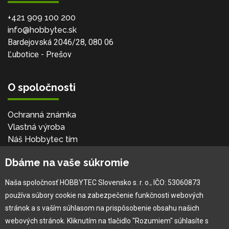
+421 909 100 200
info@hobbytec.sk
Bardejovská 2046/28, 080 06
Ľubotice - Prešov
O spoločnosti
Ochranná známka
Vlastná výroba
Náš Hobbytec tím
Kontaktné údaje
Dbáme na vaše súkromie
Naša história
Kariéra
Naša spoločnosť HOBBYTEC Slovensko s. r. o., IČO: 53060873
používa súbory cookie na zabezpečenie funkčnosti webových
Pre zákazníka
stránok a s vaším súhlasom na prispôsobenie obsahu našich
webových stránok. Kliknutím na tlačidlo "Rozumiem" súhlasíte s