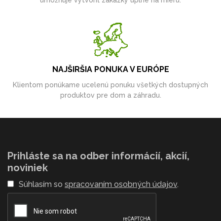
umožňuje vytvoriť zákazky úplne na mieru.
NAJŠIRŠIA PONUKA V EURÓPE
Klientom ponúkame ucelenú ponuku všetkých dostupných
produktov pre dom a záhradu.
Prihláste sa na odber informácií, akcií,
noviniek
Súhlasím so
spracovaním osobných údajov
.