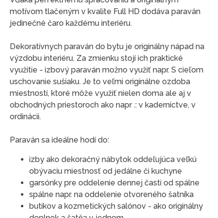
motívom tlačeným v kvalite Full HD dodáva paraván
jedinečné čaro každému interiéru.
Dekoratívnych paraván do bytu je originálny nápad na
výzdobu interiéru. Za zmienku stojí ich praktické
využitie - izbový paraván možno využiť napr. S cieľom
uschovanie sušiaku. Je to veľmi originálne ozdoba
miestností, ktoré môže využiť nielen doma ale aj v
obchodných priestoroch ako napr .: v kaderníctve, v
ordinácii.
Paraván sa ideálne hodí do:
izby ako dekoračný nábytok oddeľujúca veľkú
obývaciu miestnosť od jedálne či kuchyne
garsónky pre oddelenie dennej časti od spálne
spálne napr. na oddelenie otvoreného šatníka
butikov a kozmetických salónov - ako originálny
doplnok a šatňa v jednom