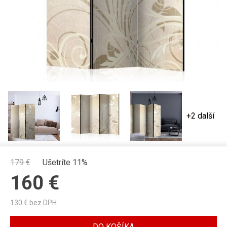
+2 další
179
€
Ušetríte 11%
160
€
130
€ bez DPH
DO KOŠÍKA