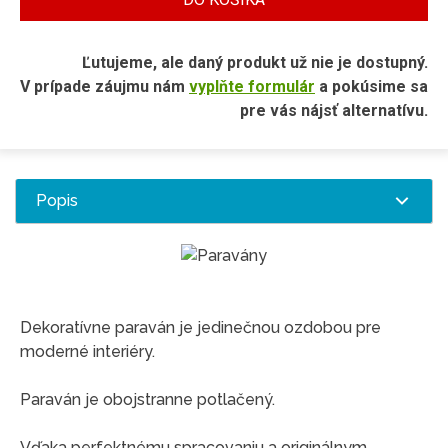
Ľutujeme, ale daný produkt už nie je dostupný.
V prípade záujmu nám
vyplňte formulár
a pokúsime sa
pre vás nájsť alternatívu.
Popis
Dekoratívne paraván je jedinečnou ozdobou pre
moderné interiéry.
Paraván je obojstranne potlačený.
Vďaka perfektnému spracovaniu a originálnym