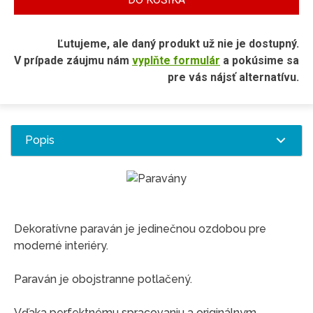
Ľutujeme, ale daný produkt už nie je dostupný.
V prípade záujmu nám
vyplňte formulár
a pokúsime sa
pre vás nájsť alternatívu.
Popis
Dekoratívne paraván je jedinečnou ozdobou pre
moderné interiéry.
Paraván je obojstranne potlačený.
Vďaka perfektnému spracovaniu a originálnym