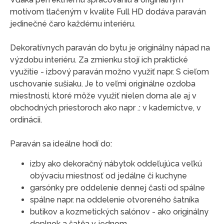
motívom tlačeným v kvalite Full HD dodáva paraván
jedinečné čaro každému interiéru.
Dekoratívnych paraván do bytu je originálny nápad na
výzdobu interiéru. Za zmienku stojí ich praktické
využitie - izbový paraván možno využiť napr. S cieľom
uschovanie sušiaku. Je to veľmi originálne ozdoba
miestností, ktoré môže využiť nielen doma ale aj v
obchodných priestoroch ako napr .: v kaderníctve, v
ordinácii.
Paraván sa ideálne hodí do:
izby ako dekoračný nábytok oddeľujúca veľkú
obývaciu miestnosť od jedálne či kuchyne
garsónky pre oddelenie dennej časti od spálne
spálne napr. na oddelenie otvoreného šatníka
butikov a kozmetických salónov - ako originálny
doplnok a šatňa v jednom