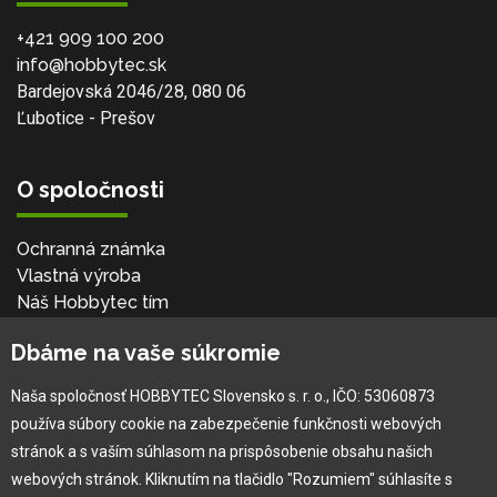
+421 909 100 200
info@hobbytec.sk
Bardejovská 2046/28, 080 06
Ľubotice - Prešov
O spoločnosti
Ochranná známka
Vlastná výroba
Náš Hobbytec tím
Kontaktné údaje
Dbáme na vaše súkromie
Naša história
Kariéra
Naša spoločnosť HOBBYTEC Slovensko s. r. o., IČO: 53060873
používa súbory cookie na zabezpečenie funkčnosti webových
Pre zákazníka
stránok a s vaším súhlasom na prispôsobenie obsahu našich
webových stránok. Kliknutím na tlačidlo "Rozumiem" súhlasíte s