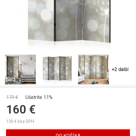
+2 další
179
€
Ušetríte 11%
160
€
130
€ bez DPH
DO KOŠÍKA