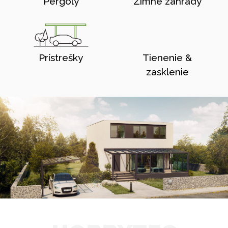
Pergoly
Zimné zahrady
Prístrešky
Tienenie &
zasklenie