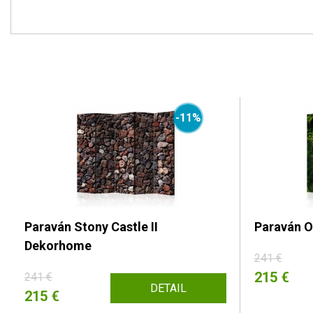
-11%
Paraván Stony Castle II
Paraván O
Dekorhome
241 €
215 €
241 €
DETAIL
215 €