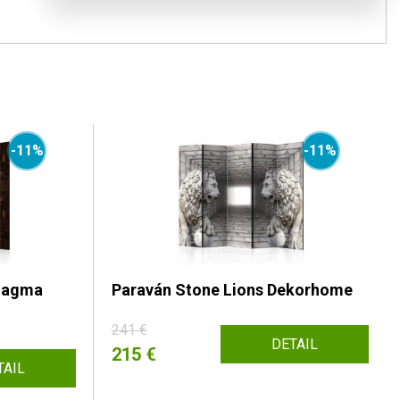
-11%
-11%
 Magma
Paraván Stone Lions Dekorhome
241 €
DETAIL
215 €
TAIL