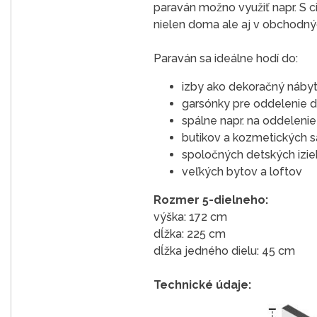
paraván možno využiť napr. S c
nielen doma ale aj v obchodných
Paraván sa ideálne hodí do:
izby ako dekoračný nábyt
garsónky pre oddelenie d
spálne napr. na oddeleni
butikov a kozmetických s
spoločných detských izieb
veľkých bytov a loftov
Rozmer 5-dielneho:
výška: 172 cm
dĺžka: 225 cm
dĺžka jedného dielu: 45 cm
Technické údaje: