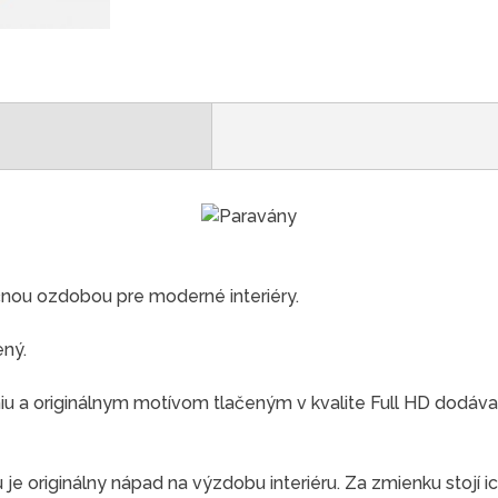
čnou ozdobou pre moderné interiéry.
ený.
 a originálnym motívom tlačeným v kvalite Full HD dodáva
e originálny nápad na výzdobu interiéru. Za zmienku stojí ic