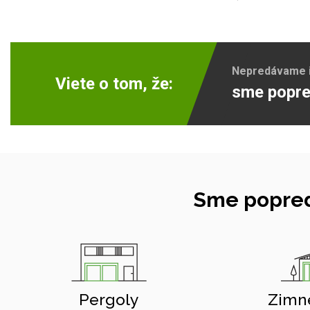
Nepredávame ib
Viete o tom, že:
sme popre
Sme popred
Pergoly
Zimn