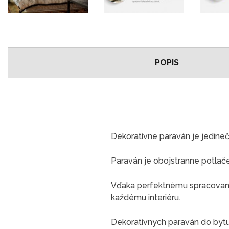
POPIS
Dekoratívne paraván je jedine
Paraván je obojstranne potlač
Vďaka perfektnému spracovaniu
každému interiéru.
Dekoratívnych paraván do bytu j