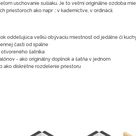
ieľom uschovanie sušiaku. Je to veľmi originálne ozdoba mie
 priestoroch ako napr .: v kaderníctve, v ordinácii.
ok oddeľujúca veľkú obývaciu miestnosť od jedálne či kuch
ennej časti od spálne
e otvoreného šatníka
alónov - ako originálny doplnok a šatňa v jednom
 ako diskrétne rozdelenie priestoru