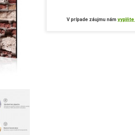
V prípade záujmu nám
vyplňte