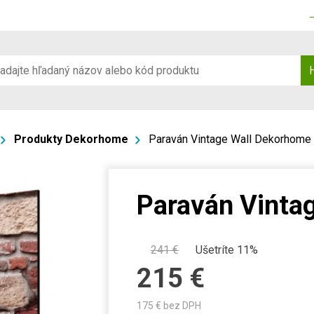
Produkty Dekorhome
Paraván Vintage Wall Dekorhome
Paraván Vinta
241
€
Ušetríte 11%
215
€
175
€ bez DPH