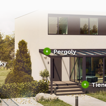
Hliníkové pergoly
+
Pergoly
Bioklimatické pergoly
šky
Altány a zastrešenie
šky
Solárne pergoly
ky pre auto
+
Tien
Tienenie
Zasklenie