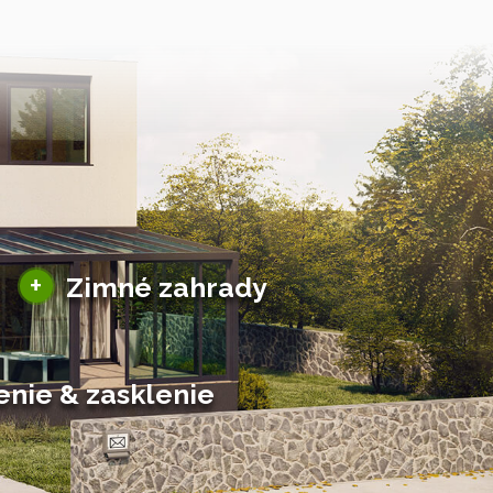
Sezónne zimné záhrady
+
Zimné zahrady
Hliníkové zimné záhrady
Posuvné zimné záhrady
Solárne zimné záhrady
enie & zasklenie