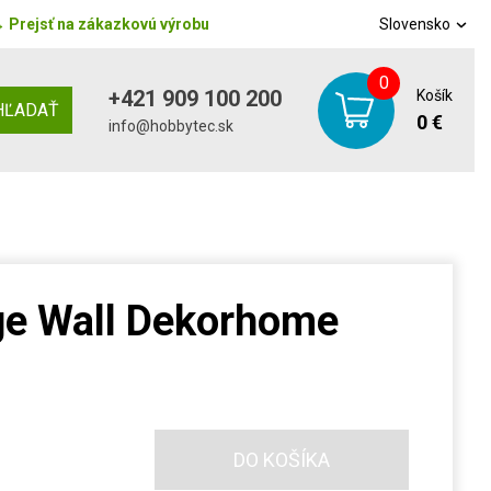
→
Prejsť na zákazkovú výrobu
Slovensko
0
+421 909 100 200
Košík
HĽADAŤ
0 €
info@hobbytec.sk
ge Wall Dekorhome
DO KOŠÍKA