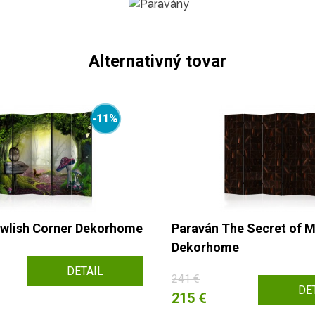
Alternativný tovar
-11%
wlish Corner Dekorhome
Paraván The Secret of
Dekorhome
DETAIL
241 €
DE
215 €