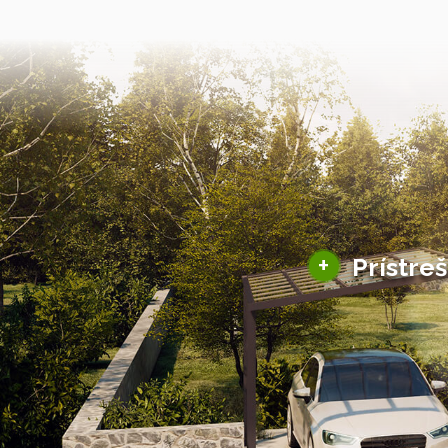
+
Prístre
Hliníkové prístre
Solárne prístreš