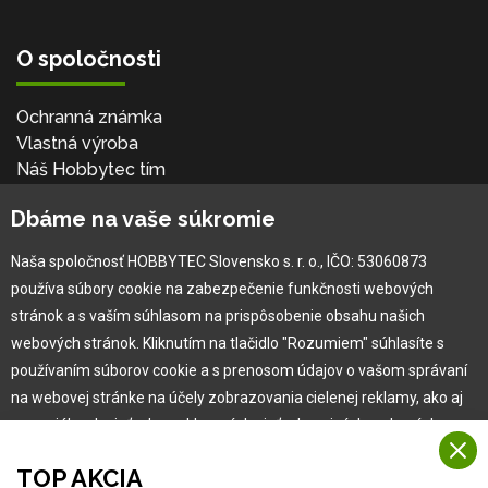
O spoločnosti
Ochranná známka
Vlastná výroba
Náš Hobbytec tím
Kontaktné údaje
Dbáme na vaše súkromie
Naša história
Kariéra
Naša spoločnosť HOBBYTEC Slovensko s. r. o., IČO: 53060873
používa súbory cookie na zabezpečenie funkčnosti webových
Pre zákazníka
stránok a s vaším súhlasom na prispôsobenie obsahu našich
webových stránok. Kliknutím na tlačidlo "Rozumiem" súhlasíte s
používaním súborov cookie a s prenosom údajov o vašom správaní
Garancia najlepšej ceny
na webovej stránke na účely zobrazovania cielenej reklamy, ako aj
Užívateľský manuál
na sociálnych sieťach a reklamných sieťach na iných webových
Obchodné podmienky
stránkach a meraniach.
Zákazník & partner
TOP AKCIA
Reklamácia