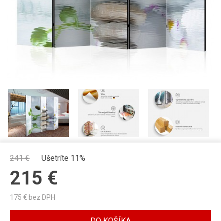
241
€
Ušetríte 11%
215
€
175
€ bez DPH
DO KOŠÍKA