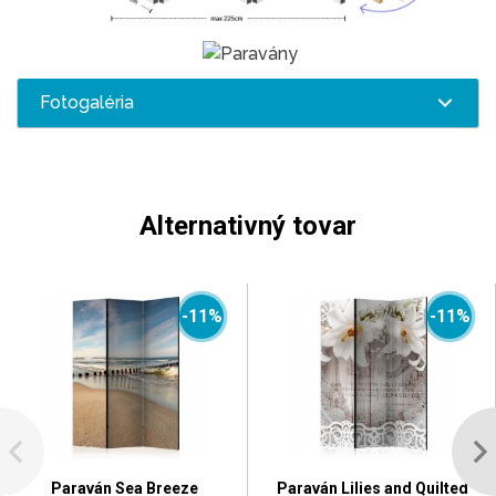
Fotogaléria
Alternativný tovar
-11%
-11%
Paraván Sea Breeze
Paraván Lilies and Quilted