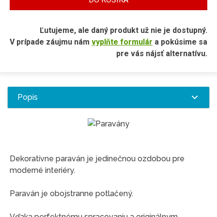
Ľutujeme, ale daný produkt už nie je dostupný.
V prípade záujmu nám
vyplňte formulár
a pokúsime sa
pre vás nájsť alternatívu.
Popis
Dekoratívne paraván je jedinečnou ozdobou pre
moderné interiéry.
Paraván je obojstranne potlačený.
Vďaka perfektnému spracovaniu a originálnym