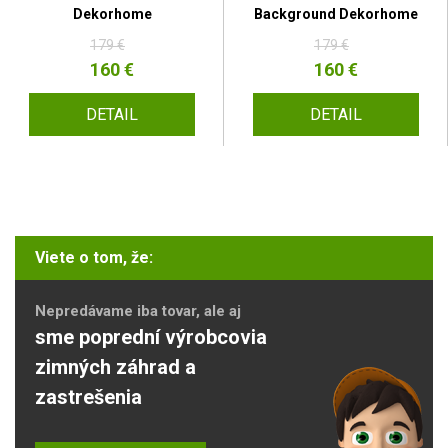
Dekorhome
Background Dekorhome
179 €
179 €
160 €
160 €
DETAIL
DETAIL
Viete o tom, že:
Nepredávame iba tovar, ale aj
sme poprední výrobcovia
zimných záhrad a
zastrešenia