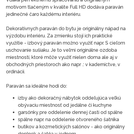
motívom tlačeným v kvalite Full HD dodáva paraván
jedinečné čaro každému interiéru.
Dekoratívnych paraván do bytu je originálny nápad na
výzdobu interiéru. Za zmienku stojí ich praktické
využitie - izbový paraván možno využiť napr. S cieľom
uschovanie sušiaku. Je to veľmi originálne ozdoba
miestností, ktoré môže využiť nielen doma ale aj v
obchodných priestoroch ako napr .: v kaderníctve, v
ordinácii.
Paraván sa ideálne hodí do:
izby ako dekoračný nábytok oddeľujúca veľkú
obývaciu miestnosť od jedálne či kuchyne
garsónky pre oddelenie dennej časti od spálne
spálne napr. na oddelenie otvoreného šatníka
butikov a kozmetických salónov - ako originálny
doplnok a šatňa v jednom