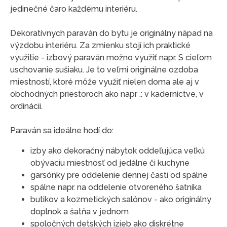
jedinečné čaro každému interiéru.
Dekoratívnych paraván do bytu je originálny nápad na
výzdobu interiéru. Za zmienku stojí ich praktické
využitie - izbový paraván možno využiť napr. S cieľom
uschovanie sušiaku. Je to veľmi originálne ozdoba
miestností, ktoré môže využiť nielen doma ale aj v
obchodných priestoroch ako napr .: v kaderníctve, v
ordinácii.
Paraván sa ideálne hodí do:
izby ako dekoračný nábytok oddeľujúca veľkú
obývaciu miestnosť od jedálne či kuchyne
garsónky pre oddelenie dennej časti od spálne
spálne napr. na oddelenie otvoreného šatníka
butikov a kozmetických salónov - ako originálny
doplnok a šatňa v jednom
spoločných detských izieb ako diskrétne