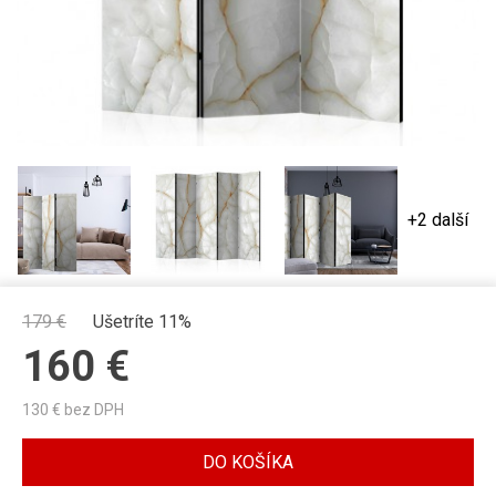
+2 další
179
€
Ušetríte 11%
160
€
130
€ bez DPH
DO KOŠÍKA