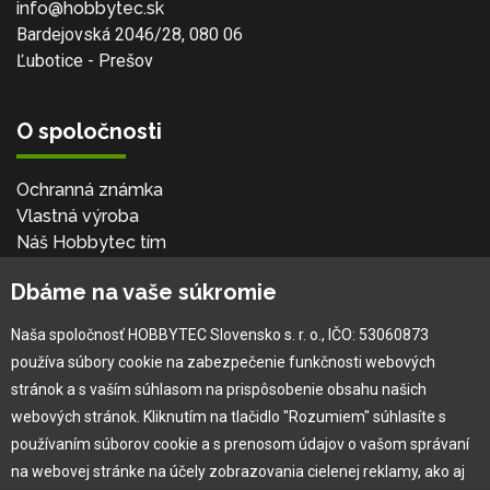
info@hobbytec.sk
Bardejovská 2046/28, 080 06
Ľubotice - Prešov
O spoločnosti
Ochranná známka
Vlastná výroba
Náš Hobbytec tím
Kontaktné údaje
Dbáme na vaše súkromie
Naša história
Kariéra
Naša spoločnosť HOBBYTEC Slovensko s. r. o., IČO: 53060873
používa súbory cookie na zabezpečenie funkčnosti webových
Pre zákazníka
stránok a s vaším súhlasom na prispôsobenie obsahu našich
webových stránok. Kliknutím na tlačidlo "Rozumiem" súhlasíte s
používaním súborov cookie a s prenosom údajov o vašom správaní
Garancia najlepšej ceny
na webovej stránke na účely zobrazovania cielenej reklamy, ako aj
Užívateľský manuál