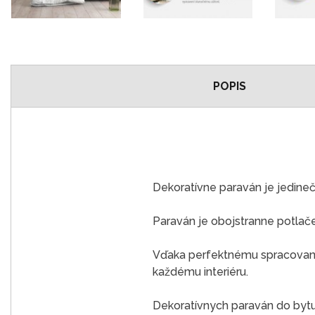
POPIS
Dekoratívne paraván je jedine
Paraván je obojstranne potlač
Vďaka perfektnému spracovaniu
každému interiéru.
Dekoratívnych paraván do bytu j