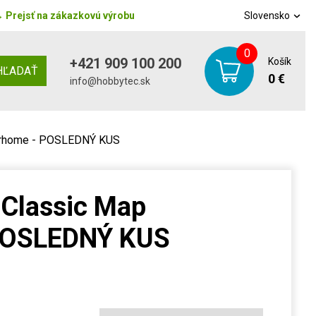
→
Prejsť na zákazkovú výrobu
Slovensko
0
+421 909 100 200
Košík
HĽADAŤ
0 €
info@hobbytec.sk
orhome - POSLEDNÝ KUS
 Classic Map
POSLEDNÝ KUS