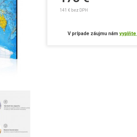
141
€ bez DPH
V prípade záujmu nám
vyplňte