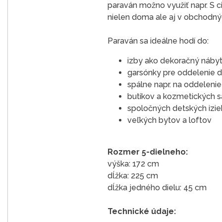
paraván možno využiť napr. S c
nielen doma ale aj v obchodných
Paraván sa ideálne hodí do:
izby ako dekoračný nábyt
garsónky pre oddelenie d
spálne napr. na oddeleni
butikov a kozmetických s
spoločných detských izieb
veľkých bytov a loftov
Rozmer 5-dielneho:
výška: 172 cm
dĺžka: 225 cm
dĺžka jedného dielu: 45 cm
Technické údaje: