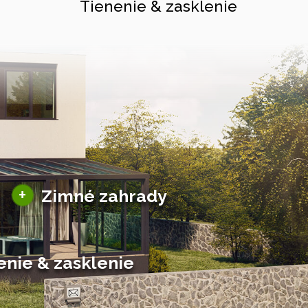
Tienenie & zasklenie
Sezónne zimné záhrady
+
Zimné zahrady
Hliníkové zimné záhrady
Posuvné zimné záhrady
Solárne zimné záhrady
enie & zasklenie