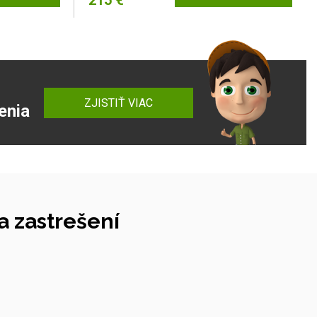
215 €
ZJISTIŤ VIAC
enia
 zastrešení