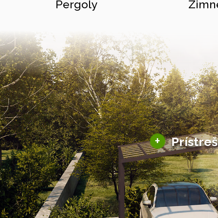
Pergoly
Zimn
+
Prístre
Hliníkové prístre
Solárne prístreš