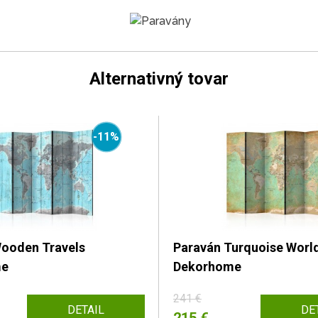
Alternativný tovar
-11%
ooden Travels
Paraván Turquoise Worl
me
Dekorhome
241 €
DETAIL
DE