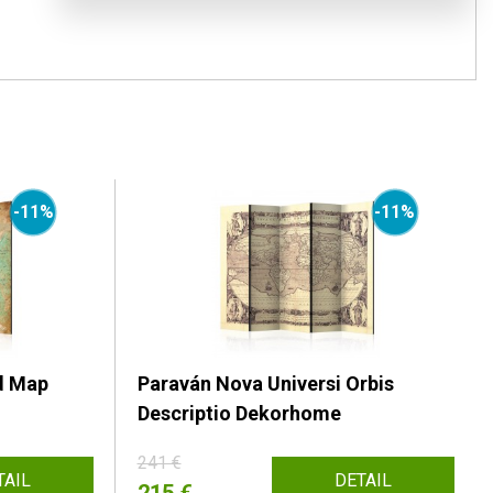
-11%
-11%
d Map
Paraván Nova Universi Orbis
Descriptio Dekorhome
241 €
TAIL
DETAIL