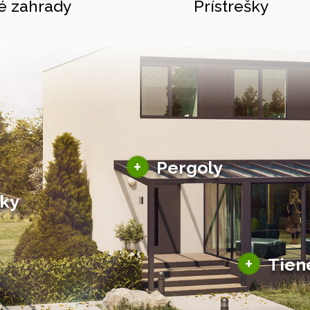
é zahrady
Prístrešky
Hliníkové pergoly
+
Pergoly
Bioklimatické pergoly
šky
Altány a zastrešenie
šky
Solárne pergoly
ky pre auto
+
Tien
Tienenie
Zasklenie