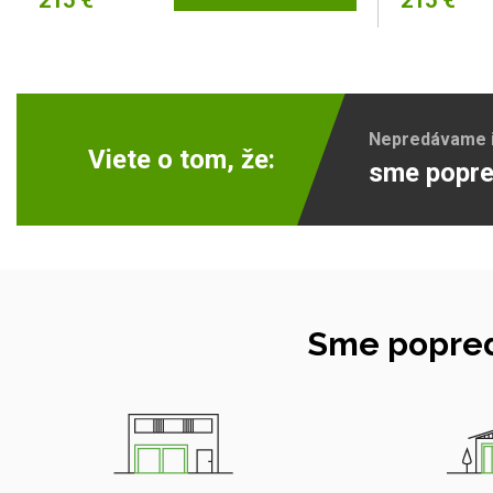
215 €
215 €
Nepredávame ib
Viete o tom, že:
sme popre
Sme popred