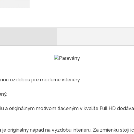
čnou ozdobou pre moderné interiéry.
ený.
 a originálnym motívom tlačeným v kvalite Full HD dodáva
e originálny nápad na výzdobu interiéru. Za zmienku stojí ic