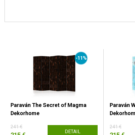
-11%
Paraván The Secret of Magma
Paraván W
Dekorhome
Dekorho
241 €
241 €
DETAIL