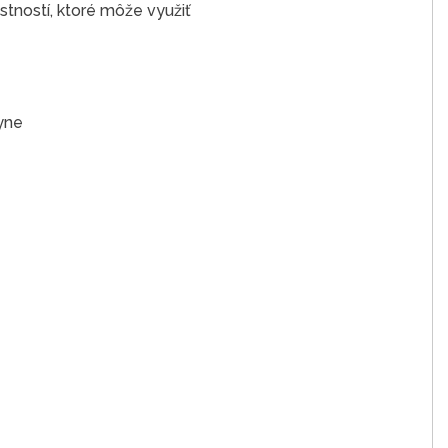
stností, ktoré môže využiť
yne