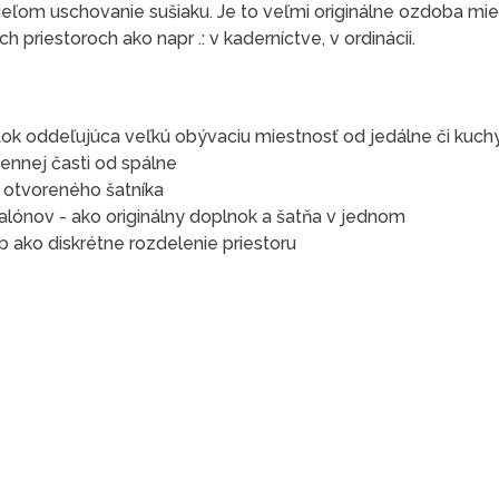
ieľom uschovanie sušiaku. Je to veľmi originálne ozdoba mie
 priestoroch ako napr .: v kaderníctve, v ordinácii.
ok oddeľujúca veľkú obývaciu miestnosť od jedálne či kuch
ennej časti od spálne
e otvoreného šatníka
alónov - ako originálny doplnok a šatňa v jednom
 ako diskrétne rozdelenie priestoru