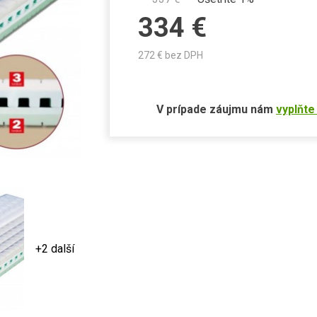
334
€
272
€ bez DPH
V prípade záujmu nám
vyplňte
+2 další