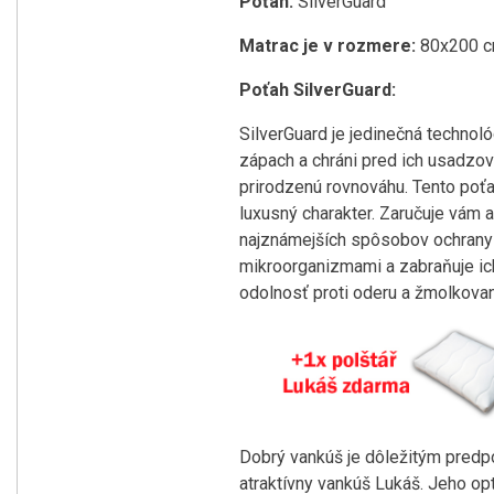
Poťah:
SilverGuard
Matrac je v rozmere:
80x200 
Poťah SilverGuard:
SilverGuard je jedinečná technoló
zápach a chráni pred ich usadzova
prirodzenú rovnováhu. Tento poťa
luxusný charakter. Zaručuje vám a
najznámejších spôsobov ochrany p
mikroorganizmami a zabraňuje ich
odolnosť proti oderu a žmolkova
Dobrý vankúš je dôležitým predp
atraktívny vankúš Lukáš. Jeho o