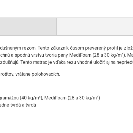
zdušneným rezom. Tento zákazník časom preverený profil je zlo
chnú a spodnú vrstvu tvoria peny MediFoam (28 a 30 kg/m³). Maj
zdušňujú. Tento matrac je vďaka rezu vhodné uložiť aj na neprie
roštov, vrátane polohovacích.
ramážou (40 kg/m³); MediFoam (28 a 30 kg/m³)
edne tvrdá a tvrdá