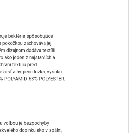
inuje baktérie spôsobujúce
 s pokožkou zachováva jej
ým dizajnom dodáva textílii
o ako jeden z najstarších a
ráni textíliu pred
iežosť a hygienu lôžka, vysokú
A, 2% POLYAMID, 63% POLYESTER.
ou voľbou je bezpochyby
kvelého doplnku ako v spálni,