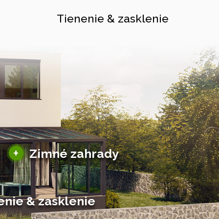
Tienenie & zasklenie
Sezónne zimné záhrady
+
Zimné zahrady
Hliníkové zimné záhrady
Posuvné zimné záhrady
Solárne zimné záhrady
enie & zasklenie