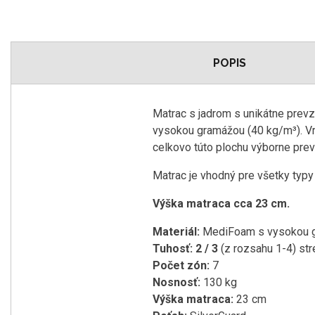
POPIS
Matrac s jadrom s unikátne prev
vysokou gramážou (40 kg/m³). Vr
celkovo túto plochu výborne prev
Matrac je vhodný pre všetky typy 
Výška matraca cca 23 cm.
Materiál:
MediFoam s vysokou g
Tuhosť: 2 / 3
(z rozsahu 1-4) str
Počet zón:
7
Nosnosť:
130 kg
Výška matraca:
23 cm