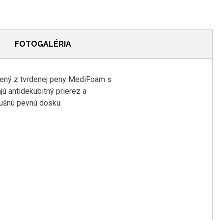
FOTOGALÉRIA
žený z tvrdenej peny MediFoam s
ú antidekubitný prierez a
dušnú pevnú dosku.