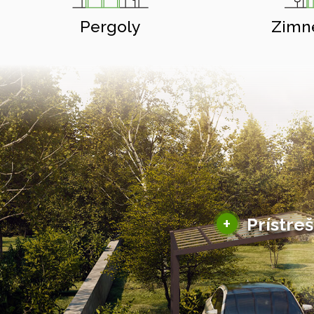
Pergoly
Zimn
+
Prístre
Hliníkové prístre
Solárne prístreš