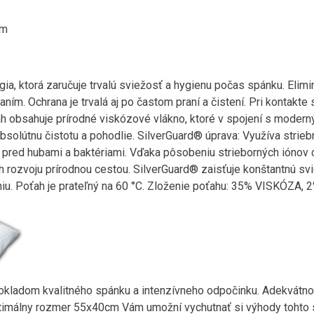
cm
gia, ktorá zaručuje trvalú sviežosť a hygienu počas spánku. Elim
ním. Ochrana je trvalá aj po častom praní a čistení. Pri kontakte
h obsahuje prírodné viskózové vlákno, ktoré v spojení s modern
bsolútnu čistotu a pohodlie. SilverGuard® úprava: Využíva striebr
red hubami a baktériami. Vďaka pôsobeniu strieborných iónov ch
 rozvoju prírodnou cestou. SilverGuard® zaisťuje konštantnú sv
niu. Poťah je prateľný na 60 °C. Zloženie poťahu: 35% VISKÓZ
okladom kvalitného spánku a intenzívneho odpočinku. Adekvátn
ptimálny rozmer 55x40cm Vám umožní vychutnať si výhody tohto s