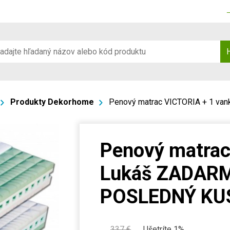
Produkty Dekorhome
Penový matrac VICTORIA + 1 va
Penový matrac
Lukáš ZADARM
POSLEDNÝ KU
337
€
Ušetríte 1%