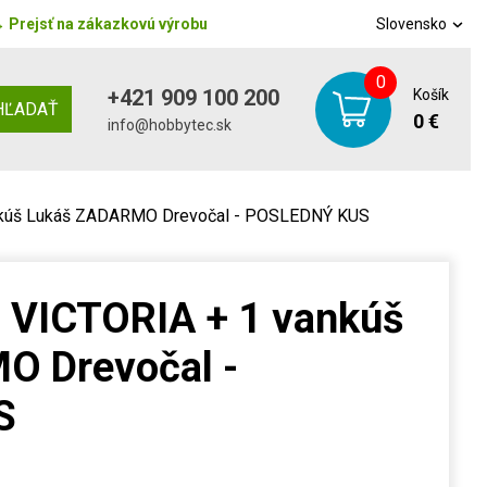
→
Prejsť na zákazkovú výrobu
Slovensko
0
+421 909 100 200
Košík
HĽADAŤ
0 €
info@hobbytec.sk
nkúš Lukáš ZADARMO Drevočal - POSLEDNÝ KUS
 VICTORIA + 1 vankúš
O Drevočal -
S