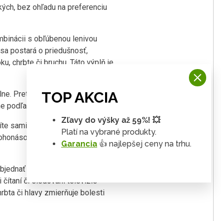
kých, bez ohľadu na preferenciu
binácii s obľúbenou lenivou
sa postará o priedušnosť,
u, chrbte či bruchu. Táto výplň je
TOP AKCIA
ne. Preto je vak vybavený
e podľa Vašich pocitov.
Zľavy do výšky až 59%! 💥
e sami, a to z celej našej
Platí na vybrané produkty.
nohonásobne predlžuje životnosť
Garancia
👍 najlepšej ceny na trhu.
bjednať aj samostatne. Nestratí
 čítaní či sledovaní televízie
bta či hlavy zmierňuje bolesti