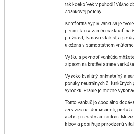
tak kdekoľvek v pohodlí Vášho d
spánkovej polohy.
Komfortná výplň vankúša je tvor
penou, ktorá zaručí mäkkosť, nad
pružnosť, tvarovú stálosť a poskyt
uložená v samostatnom vnútornom 
Výšku a pevnosť vankúša môžete 
zipsom na kratšej strane vankúša
Vysoko kvalitný, snímateľný a sa
ponuky neutrálnych či funkčných
výrobku. Pranie je možné vykonáv
Tento vankúš je špeciálne dodáva
sa v žiadnej domácnosti, pretože s
alebo pri cestovaní autom. Môže 
kĺbov a posilňuje prirodzenú vita