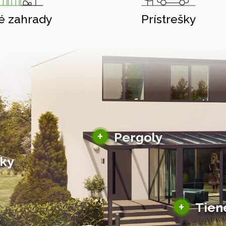
é zahrady
Prístrešky
Hliníkové pergoly
+
Pergoly
Bioklimatické pergoly
šky
Altány a zastrešenie
šky
Solárne pergoly
ky pre auto
+
Tien
Tienenie