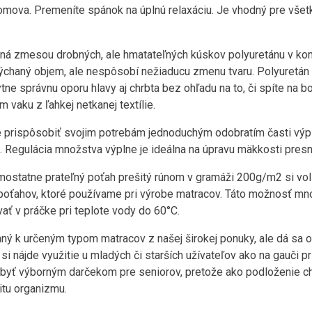
omova. Premeníte spánok na úplnú relaxáciu. Je vhodný pre všet
ená zmesou drobných, ale hmatateľných kúskov polyuretánu v kom
ýchaný objem, ale nespôsobí nežiaducu zmenu tvaru. Polyuretán 
ne správnu oporu hlavy aj chrbta bez ohľadu na to, či spíte na bok
vaku z ľahkej netkanej textílie.
prispôsobiť svojim potrebám jednoduchým odobratím časti výpl
. Regulácia množstva výplne je ideálna na úpravu mäkkosti presn
mostatne prateľný poťah prešitý rúnom v gramáži 200g/m2 si volít
 poťahov, ktoré používame pri výrobe matracov. Táto možnosť m
ať v práčke pri teplote vody do 60°C.
ný k určeným typom matracov z našej širokej ponuky, ale dá sa o
i nájde využitie u mladých či starších užívateľov ako na gauči pri
byť výborným darčekom pre seniorov, pretože ako podloženie chr
litu organizmu.