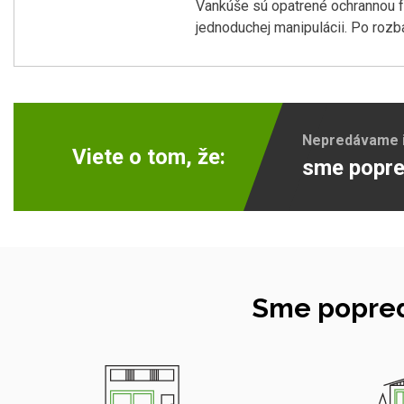
Vankúše sú opatrené ochrannou 
jednoduchej manipulácii. Po rozb
Nepredávame ib
Viete o tom, že:
sme popre
Sme popred