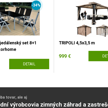
-34%
jedálenský set 8+1
TRIPOLI 4,5x3,5 m
korhome
999 €
DE
DETAIL
a tovar, ale aj
dní výrobcovia zimných záhrad a zastreš