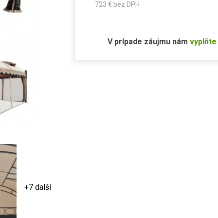
723
€ bez DPH
V prípade záujmu nám
vyplňte
+7 další