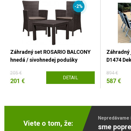
-2%
Záhradný set ROSARIO BALCONY
Záhradný 
hnedá / sivohnedej podušky
D1474 De
205 €
894 €
DETAIL
201 €
587 €
Nepredávame ib
Viete o tom, že:
sme popre