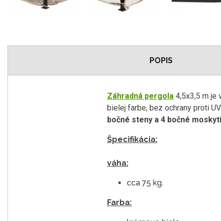
POPIS
Záhradná pergola
4,5x3,5 m je
bielej farbe, bez ochrany proti U
bočné steny a 4 bočné moskyti
Špecifikácia:
váha:
cca 75 kg.
Farba: