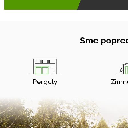
Sme popred
Pergoly
Zimn