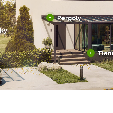
Hliníkové pergoly
+
Pergoly
Bioklimatické pergoly
šky
Altány a zastrešenie
šky
Solárne pergoly
ky pre auto
+
Tien
Tienenie
Zasklenie