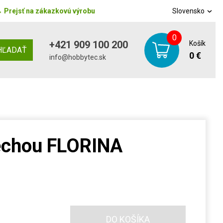
→
Prejsť na zákazkovú výrobu
Slovensko
0
+421 909 100 200
Košík
HĽADAŤ
0 €
info@hobbytec.sk
rechou FLORINA
DO KOŠÍKA