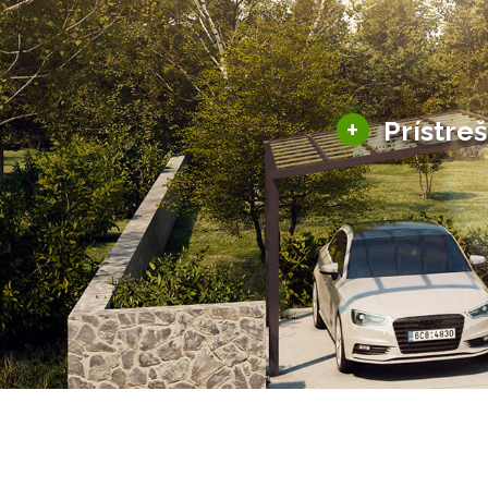
+
Prístre
Hliníkové prístre
Solárne prístreš