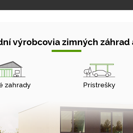
ní výrobcovia zimných záhrad a
é zahrady
Prístrešky