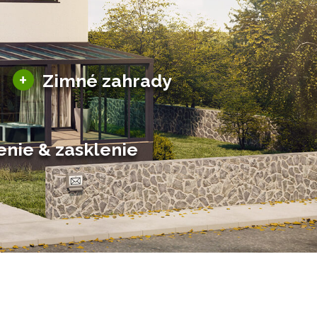
Sezónne zimné záhrady
+
Zimné zahrady
Hliníkové zimné záhrady
Posuvné zimné záhrady
Solárne zimné záhrady
enie & zasklenie