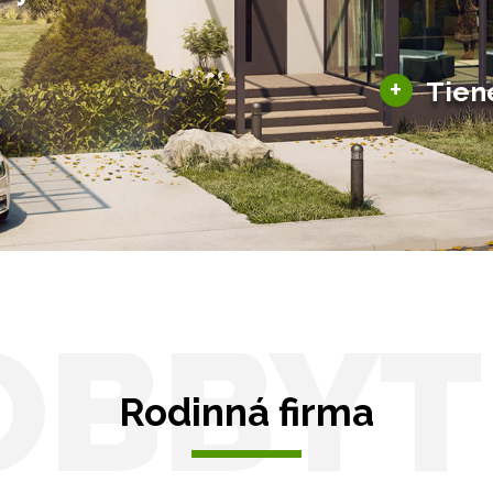
šky
Solárne pergoly
ky pre auto
+
Tien
Tienenie
Zasklenie
OBBYT
Rodinná firma