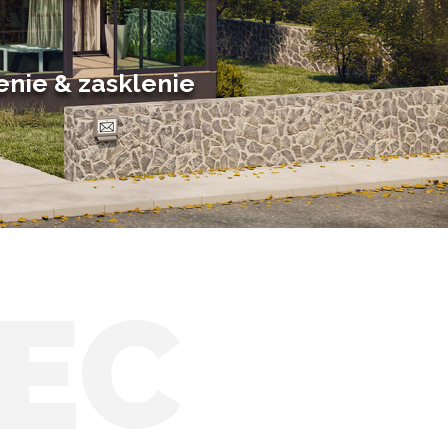
Hliníkové zimné záhrady
Posuvné zimné záhrady
Solárne zimné záhrady
enie & zasklenie
EC