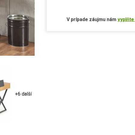
V prípade záujmu nám
vyplňte
+6 další