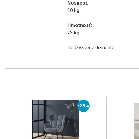
Nosnosť
:
30
kg
Hmotnosť
:
23
kg
Dodáva sa v
demonte
.
-29%