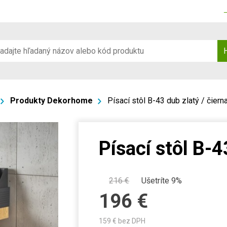
Produkty Dekorhome
Písací stôl B-43 dub zlatý / čiern
Písací stôl B-4
216
€
Ušetríte 9%
196
€
159
€ bez DPH