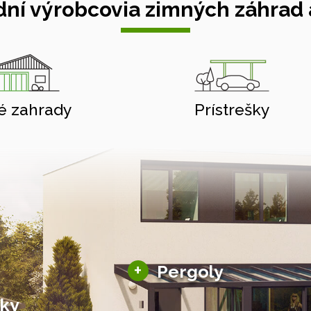
ní výrobcovia zimných záhrad a
é zahrady
Prístrešky
Hliníkové pergoly
+
Pergoly
Bioklimatické pergoly
šky
Altány a zastrešenie