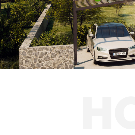
Hliníkové prístre
Solárne prístreš
H