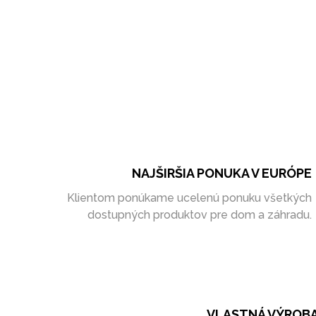
NAJŠIRŠIA PONUKA V EURÓPE
Klientom ponúkame ucelenú ponuku všetkých
dostupných produktov pre dom a záhradu.
VLASTNÁ VÝROB