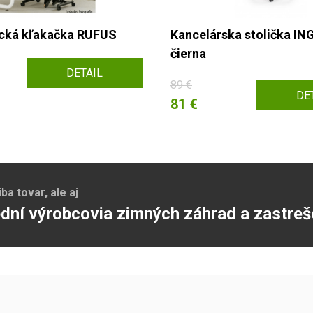
cká kľakačka RUFUS
Kancelárska stolička ING
čierna
DETAIL
89 €
DE
81 €
a tovar, ale aj
dní výrobcovia zimných záhrad a zastreš