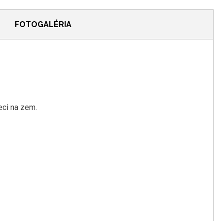
FOTOGALÉRIA
eci
na zem
.