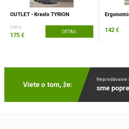
OUTLET - Kreslo TYRION
Ergonomi
246 €
142 €
DETAIL
175 €
Nepredávame ib
Viete o tom, že:
sme popre