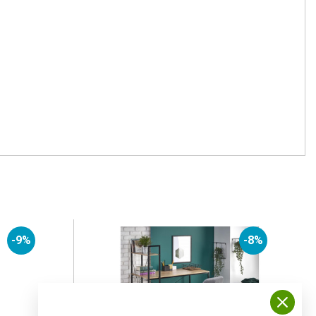
-9%
-8%