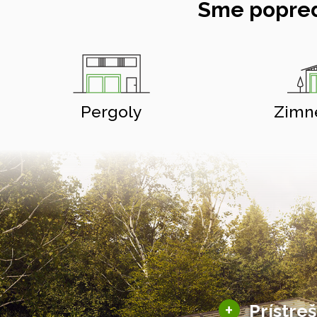
Sme popred
Pergoly
Zimn
+
Prístre