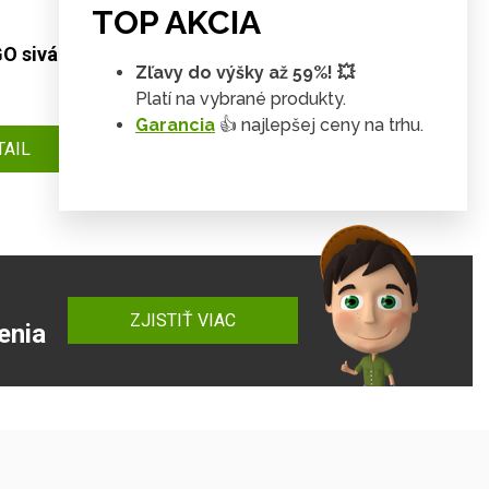
TOP AKCIA
O sivá /
Stôl s regálom NARVIK B1
Zľavy do výšky až 59%! 💥
Platí na vybrané produkty.
98 €
DETAIL
Garancia
👍 najlepšej ceny na trhu.
90 €
TAIL
ZJISTIŤ VIAC
enia