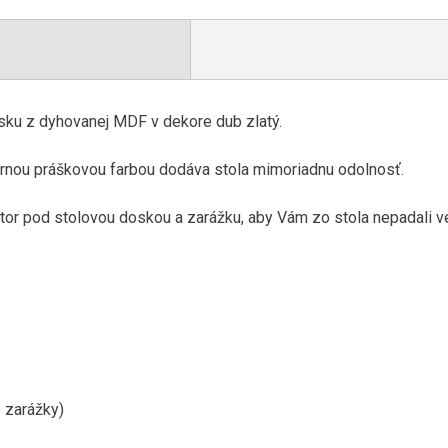
sku z
dyhovanej
MDF
v dekore
dub
zlatý
.
ernou
práškovou
farbou
dodáva
stola
mimoriadnu odolnosť
.
tor pod
stolovou doskou
a
zarážku
,
aby
Vám
zo stola
nepadali
v
e
zarážky
)