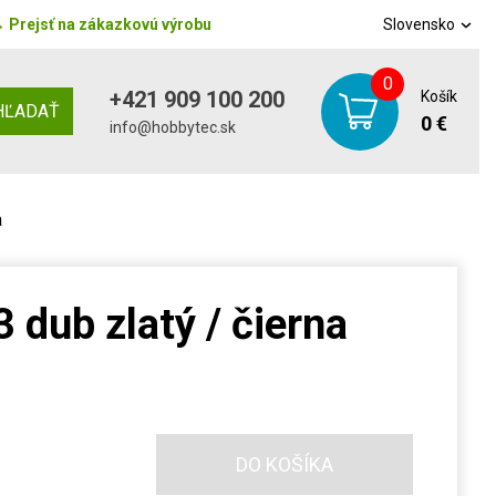
→
Prejsť na zákazkovú výrobu
Slovensko
0
+421 909 100 200
Košík
HĽADAŤ
0 €
info@hobbytec.sk
a
3 dub zlatý / čierna
DO KOŠÍKA