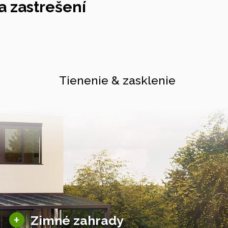
 zastrešení
Tienenie & zasklenie
Sezónne zimné záhrady
+
Zimné zahrady