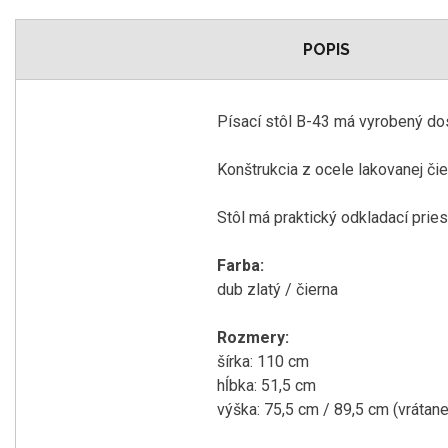
POPIS
Písací
stôl
B
-
43
má
vyrobený
do
Konštrukcia z
ocele
lakovanej
či
Stôl
má praktický
odkladací
pries
Farba
:
dub
zlatý
/ čierna
Rozmery
:
šírka
:
110
cm
hĺbka
:
51,5
cm
výška:
75,5
cm
/
89,5
cm
(
vrátan