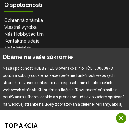
O spoločnosti
Ochranná známka
Vlastná výroba
Náš Hobbytec tím
Kontaktné údaje
Naša história
Kariéra
Dbáme na vaše súkromie
Naša spoločnosť HOBBYTEC Slovensko s. r. o., IČO: 53060873
Pre zákazníka
používa súbory cookie na zabezpečenie funkčnosti webových
stránok a s vaším súhlasom na prispôsobenie obsahu našich
Garancia najlepšej ceny
webových stránok. Kliknutím na tlačidlo "Rozumiem" súhlasíte s
Užívateľský manuál
používaním súborov cookie a s prenosom údajov o vašom správaní
Obchodné podmienky
na webovej stránke na účely zobrazovania cielenej reklamy, ako aj
Zákazník & partner
na sociálnych sieťach a reklamných sieťach na iných webových
Reklamácia
stránkach a meraniach.
Novinky
TOP AKCIA