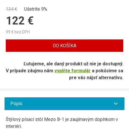
134
€
Ušetríte 9%
122
€
99
€ bez DPH
DO KOŠÍKA
Ľutujeme, ale daný produkt už nie je dostupný.
V prípade záujmu nám
vyplňte formulár
a pokúsime sa
pre vás nájsť alternatívu.
Popis
Štýlový písací stôl Mezo B-1 je zaujímavým doplnkom v
interiéri.