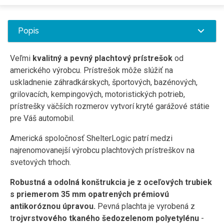
Popis
Veľmi
kvalitný a pevný plachtový prístrešok
od
amerického výrobcu. Prístrešok môže slúžiť na
uskladnenie záhradkárskych, športových, bazénových,
grilovacích, kempingových, motoristických potrieb,
prístrešky väčších rozmerov vytvorí kryté garážové státie
pre Váš automobil.
Americká spoločnosť ShelterLogic patrí medzi
najrenomovanejší výrobcu plachtových prístreškov na
svetových trhoch.
Robustná a odolná konštrukcia je z oceľových trubiek
s priemerom 35 mm opatrených prémiovú
antikoróznou úpravou.
Pevná plachta je vyrobená z
t
rojvrstvového tkaného šedozelenom polyetylénu
-