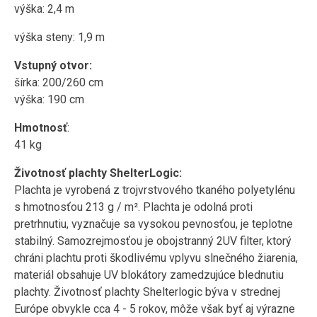
výška: 2,4 m
výška steny: 1,9 m
Vstupný otvor:
šírka: 200/260 cm
výška: 190 cm
Hmotnosť
:
41 kg
Životnosť plachty ShelterLogic:
Plachta je vyrobená z trojvrstvového tkaného polyetylénu
s hmotnosťou 213 g / m². Plachta je odolná proti
pretrhnutiu, vyznačuje sa vysokou pevnosťou, je teplotne
stabilný. Samozrejmosťou je obojstranný 2UV filter, ktorý
chráni plachtu proti škodlivému vplyvu slnečného žiarenia,
materiál obsahuje UV blokátory zamedzujúce blednutiu
plachty. Životnosť plachty Shelterlogic býva v strednej
Európe obvykle cca 4 - 5 rokov, môže však byť aj výrazne