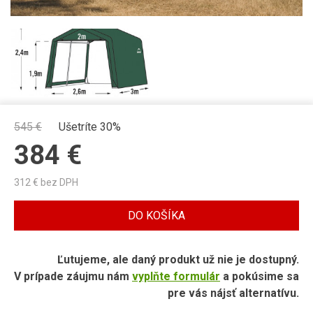
545
€
Ušetríte 30%
384
€
312
€ bez DPH
DO KOŠÍKA
Ľutujeme, ale daný produkt už nie je dostupný.
V prípade záujmu nám
vyplňte formulár
a pokúsime sa
pre vás nájsť alternatívu.