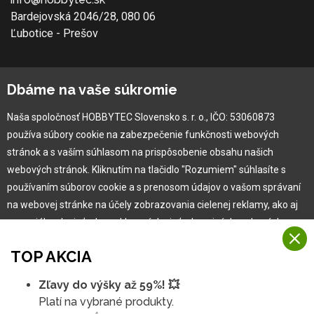
Bardejovská 2046/28, 080 06
Ľubotice - Prešov
O spoločnosti
Dbáme na vaše súkromie
Ochranná známka
Naša spoločnosť HOBBYTEC Slovensko s. r. o., IČO: 53060873
Vlastná výroba
používa súbory cookie na zabezpečenie funkčnosti webových
Náš Hobbytec tím
stránok a s vaším súhlasom na prispôsobenie obsahu našich
Kontaktné údaje
webových stránok. Kliknutím na tlačidlo "Rozumiem" súhlasíte s
Naša história
používaním súborov cookie a s prenosom údajov o vašom správaní
Kariéra
na webovej stránke na účely zobrazovania cielenej reklamy, ako aj
na sociálnych sieťach a reklamných sieťach na iných webových
stránkach a meraniach.
Pre zákazníka
TOP AKCIA
Viac informácií
Garancia najlepšej ceny
Zľavy do výšky až 59%! 💥
Na našich webových stránkach používame niekoľko kategórií
Užívateľský manuál
Platí na vybrané produkty.
Rozumiem
súborov cookie: