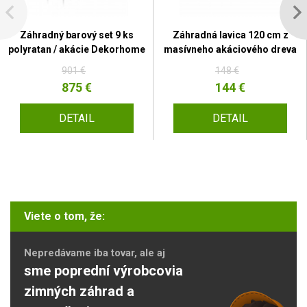
Záhradný barový set 9 ks
Záhradná lavica 120 cm z
polyratan / akácie Dekorhome
masívneho akáciového dreva
901 €
148 €
875 €
144 €
DETAIL
DETAIL
Viete o tom, že:
Nepredávame iba tovar, ale aj
sme poprední výrobcovia
zimných záhrad a