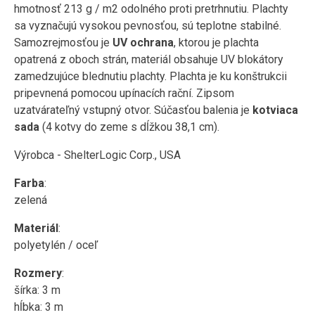
hmotnosť 213 g / m2 odolného proti pretrhnutiu. Plachty
sa vyznačujú vysokou pevnosťou, sú teplotne stabilné.
Samozrejmosťou je
UV ochrana
, ktorou je plachta
opatrená z oboch strán, materiál obsahuje UV blokátory
zamedzujúce blednutiu plachty. Plachta je ku konštrukcii
pripevnená pomocou upínacích rační. Zipsom
uzatvárateľný vstupný otvor. Súčasťou balenia je
kotviaca
sada
(4 kotvy do zeme s dĺžkou 38,1 cm).
Výrobca - ShelterLogic Corp., USA
Farba
:
zelená
Materiál
:
polyetylén / oceľ
Rozmery
:
šírka: 3 m
hĺbka: 3 m