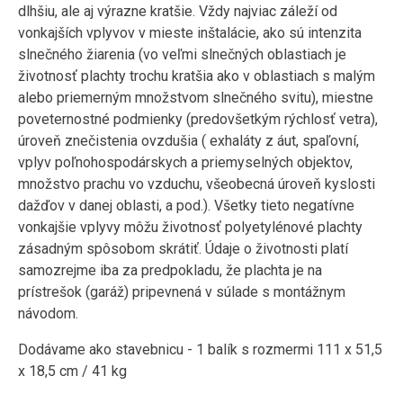
dlhšiu, ale aj výrazne kratšie. Vždy najviac záleží od
vonkajších vplyvov v mieste inštalácie, ako sú intenzita
slnečného žiarenia (vo veľmi slnečných oblastiach je
životnosť plachty trochu kratšia ako v oblastiach s malým
alebo priemerným množstvom slnečného svitu), miestne
poveternostné podmienky (predovšetkým rýchlosť vetra),
úroveň znečistenia ovzdušia ( exhaláty z áut, spaľovní,
vplyv poľnohospodárskych a priemyselných objektov,
množstvo prachu vo vzduchu, všeobecná úroveň kyslosti
dažďov v danej oblasti, a pod.). Všetky tieto negatívne
vonkajšie vplyvy môžu životnosť polyetylénové plachty
zásadným spôsobom skrátiť. Údaje o životnosti platí
samozrejme iba za predpokladu, že plachta je na
prístrešok (garáž) pripevnená v súlade s montážnym
návodom.
Dodávame ako stavebnicu - 1 balík s rozmermi 111 x 51,5
x 18,5 cm / 41 kg