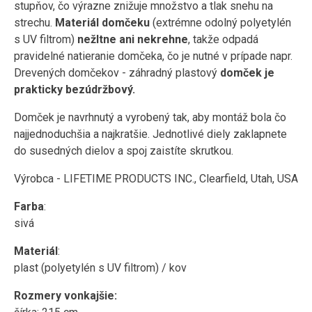
stupňov, čo výrazne znižuje množstvo a tlak snehu na
strechu.
Materiál domčeku
(extrémne odolný polyetylén
s UV filtrom)
nežltne ani nekrehne
, takže odpadá
pravidelné natieranie domčeka, čo je nutné v prípade napr.
Drevených domčekov - záhradný plastový
domček je
prakticky bezúdržbový.
Domček je navrhnutý a vyrobený tak, aby montáž bola čo
najjednoduchšia a najkratšie. Jednotlivé diely zaklapnete
do susedných dielov a spoj zaistíte skrutkou.
Výrobca - LIFETIME PRODUCTS INC., Clearfield, Utah, USA
Farba
:
sivá
Materiál
:
plast (polyetylén s UV filtrom) / kov
Rozmery vonkajšie: