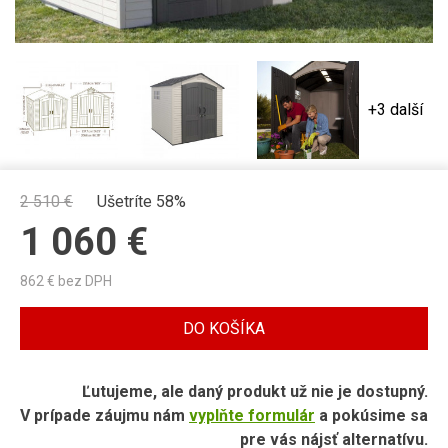
+3 další
2 510
€
Ušetríte 58%
1 060
€
862
€ bez DPH
DO KOŠÍKA
Ľutujeme, ale daný produkt už nie je dostupný.
V prípade záujmu nám
vyplňte formulár
a pokúsime sa
pre vás nájsť alternatívu.