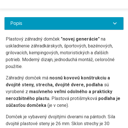
Popis
Plastový záhradný domček
"novej generácie"
na
uskladnenie záhradkárskych, športových, bazénových,
grilovacích, kempingových, motoristických a ďalších
potrieb. Moderný dizajn, jednoduchá montáž, celoročné
použitie.
Záhradný domček má
nosnú kovovú konštrukciu a
dvojité steny, strecha, dvojité dvere, podlaha
sú
vyrobené z
masívneho veľmi odolného a prakticky
nerozbitného plastu.
Plastová protišmyková
podlaha je
súčasťou domčeka
(je v cene).
Domček je vybavený dvojitými dverami na pántoch. Sila
dvojité plastové steny je 26 mm. Sklon strechy je 30