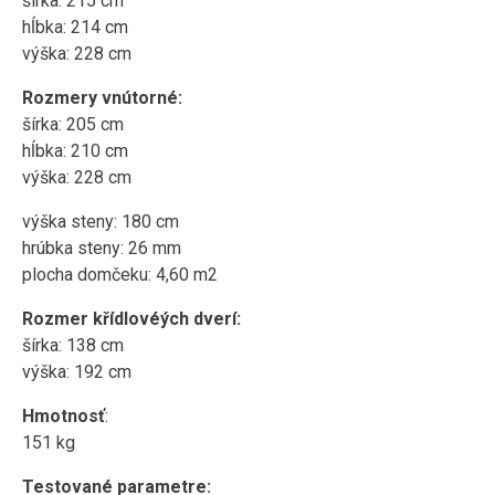
šírka: 215 cm
hĺbka: 214 cm
výška: 228 cm
Rozmery vnútorné:
šírka: 205 cm
hĺbka: 210 cm
výška: 228 cm
výška steny: 180 cm
hrúbka steny: 26 mm
plocha domčeku: 4,60 m2
Rozmer křídlovéých dverí:
šírka: 138 cm
výška: 192 cm
Hmotnosť
:
151 kg
Testované parametre: