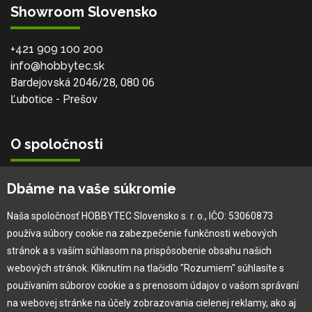
Showroom Slovensko
+421 909 100 200
info@hobbytec.sk
Bardejovská 2046/28, 080 06
Ľubotice - Prešov
O spoločnosti
Ochranná známka
Dbáme na vaše súkromie
Vlastná výroba
Náš Hobbytec tím
Naša spoločnosť HOBBYTEC Slovensko s. r. o., IČO: 53060873
Kontaktné údaje
používa súbory cookie na zabezpečenie funkčnosti webových
Naša história
stránok a s vaším súhlasom na prispôsobenie obsahu našich
Kariéra
webových stránok. Kliknutím na tlačidlo "Rozumiem" súhlasíte s
používaním súborov cookie a s prenosom údajov o vašom správaní
na webovej stránke na účely zobrazovania cielenej reklamy, ako aj
Pre zákazníka