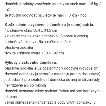
domček je odolný zaťaženie strechy na sneh max 115 kg /
m2
testovaná odolnosť na vietor je max 113 km / hod
K základnému vybaveniu domčeku (v cene) patria:
1x stenové okno 58,4 x 31,5 cm
2x ventilačné okienko s mriežkou (vpredu a vzadu)
hrebeňové okno v dĺžke celého domčeku
plastová podlaha
dvojité krídlové dvere 138 x 192 cm
Výhody plastového domčeka:
plastová podlaha je už obsiahnutá v dodávke (kovové ani
drevené domčeky ju nemajú a musíte ju potom dokupovať)
jednoduchá prenositeľnosť domčeka do inej časti záhrady
nehrdzavie ani po rokoch
domček nemusíte nikdy natierať farbou ani protikoróznymi
nátermi
veľmi obmedzená kondenzácie vody vnútri domčeku (v