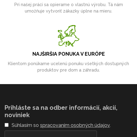
Pri našej práci sa opierame o vlastnú výrobu. Tá nám
umožňuje vytvoriť zákazky úplne na mieru.
NAJŠIRŠIA PONUKA V EURÓPE
Klientom ponúkame ucelenú ponuku všetkých dostupných
produktov pre dom a záhradu.
Prihláste sa na odber informácií, akcií,
noviniek
Súhlasím so
spracovaním osobných údajov
.