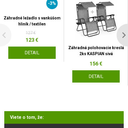
-3%
Záhradné ležadlo s vankúšom
hliník / textilen
127 €
123 €
Záhradná polohovacie kreslá
DETAIL
2ks KASPIAN sivá
156 €
DETAIL
Viete o tom, že: