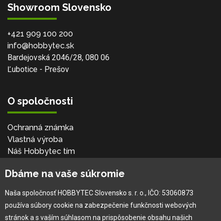
Showroom Slovensko
+421 909 100 200
info@hobbytec.sk
Bardejovská 2046/28, 080 06
Ľubotice - Prešov
O spoločnosti
Ochranná známka
Vlastná výroba
Náš Hobbytec tím
Kontaktné údaje
Dbáme na vaše súkromie
Naša história
Kariéra
Naša spoločnosť HOBBYTEC Slovensko s. r. o., IČO: 53060873
používa súbory cookie na zabezpečenie funkčnosti webových
Pre zákazníka
stránok a s vaším súhlasom na prispôsobenie obsahu našich