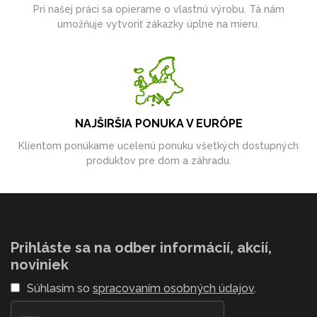
Pri našej práci sa opierame o vlastnú výrobu. Tá nám
umožňuje vytvoriť zákazky úplne na mieru.
NAJŠIRŠIA PONUKA V EURÓPE
Klientom ponúkame ucelenú ponuku všetkých dostupných
produktov pre dom a záhradu.
Prihláste sa na odber informácií, akcií,
noviniek
Súhlasím so
spracovaním osobných údajov
.