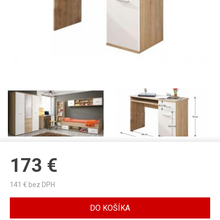
173
€
141
€ bez DPH
DO KOŠÍKA