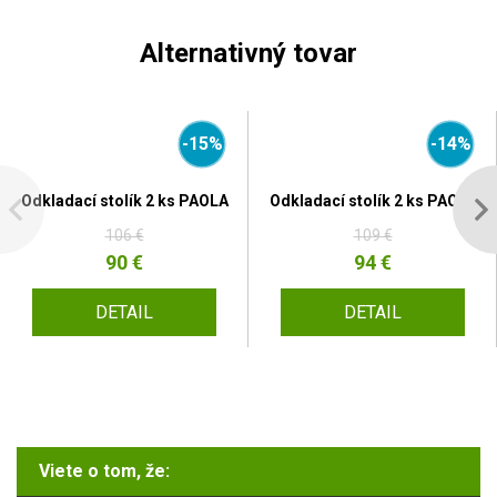
Alternativný tovar
-15%
-14%
Odkladací stolík 2 ks PAOLA
Odkladací stolík 2 ks PAOLA
106 €
109 €
90 €
94 €
DETAIL
DETAIL
Viete o tom, že: