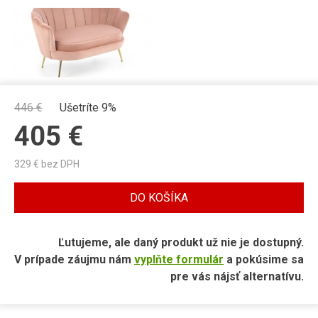
446
€
Ušetríte 9%
405
€
329
€ bez DPH
DO KOŠÍKA
Ľutujeme, ale daný produkt už nie je dostupný.
V prípade záujmu nám
vyplňte formulár
a pokúsime sa
pre vás nájsť alternatívu.