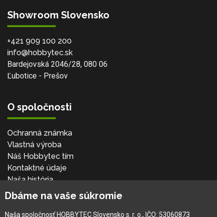
Showroom Slovensko
+421 909 100 200
info@hobbytec.sk
Bardejovská 2046/28, 080 06
Ľubotice - Prešov
O spoločnosti
Ochranná známka
Vlastná výroba
Náš Hobbytec tím
Kontaktné údaje
Naša história
Kariéra
Dbáme na vaše súkromie
Naša spoločnosť HOBBYTEC Slovensko s. r. o., IČO: 53060873