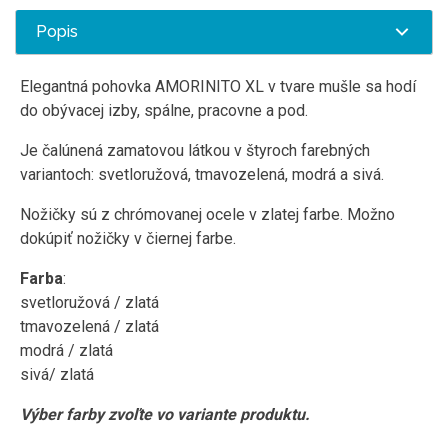
Popis
Elegantná pohovka AMORINITO XL v tvare mušle sa hodí
do obývacej izby, spálne, pracovne a pod.
Je čalúnená zamatovou látkou v štyroch farebných
variantoch: svetloružová, tmavozelená, modrá a sivá.
Nožičky sú z chrómovanej ocele v zlatej farbe. Možno
dokúpiť nožičky v čiernej farbe.
Farba
:
svetloružová / zlatá
tmavozelená / zlatá
modrá / zlatá
sivá/ zlatá
Výber farby zvoľte vo variante produktu.