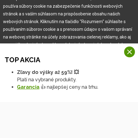
Pre zákazníka
používa súbory cookie na zabezpečenie funkčnosti webových
stránok a s vaším súhlasom na prispôsobenie obsahu našich
Garancia najlepšej ceny
webových stránok. Kliknutím na tlačidlo "Rozumiem" súhlasíte s
Užívateľský manuál
používaním súborov cookie a s prenosom údajov o vašom správaní
Obchodné podmienky
na webovej stránke na účely zobrazovania cielenej reklamy, ako aj
Zákazník & partner
na sociálnych sieťach a reklamných sieťach na iných webových
Reklamácia
stránkach a meraniach.
Novinky
TOP AKCIA
Viac informácií
Zľavy do výšky až 59%! 💥
Na našich webových stránkach používame niekoľko kategórií
Platí na vybrané produkty.
Rozumiem
súborov cookie:
Garancia
👍 najlepšej ceny na trhu.
Technické súbory cookie
Podrobné nastavenia
Tieto údaje sú nevyhnutne potrebné na fungovanie stránky a funkcií,
ktoré sa rozhodnete používať. Bez nich by naša webová stránka
nefungovala, napr. by ste sa nemohli prihlásiť do svojho
používateľského účtu.
Copyright © 2010 -
2026
HOBBYTEC
,
info@hobbytec.sk
,
Funkčné súbory cookie
Mapa stránok
,
Zmeniť nastavenia cookies