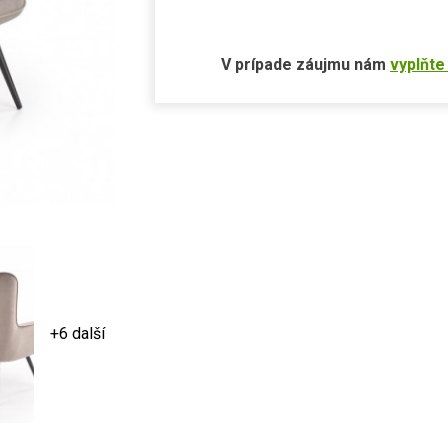
V prípade záujmu nám
vyplňte
+6 další