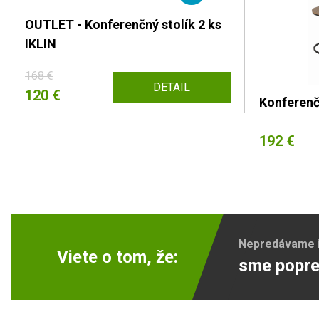
OUTLET - Konferenčný stolík 2 ks
IKLIN
168 €
DETAIL
120 €
Konferenčn
192 €
Nepredávame ib
Viete o tom, že:
sme popre