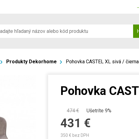
Produkty Dekorhome
Pohovka CASTEL XL sivá / čierna
Pohovka CASTE
474
€
Ušetríte 9%
431
€
350
€ bez DPH