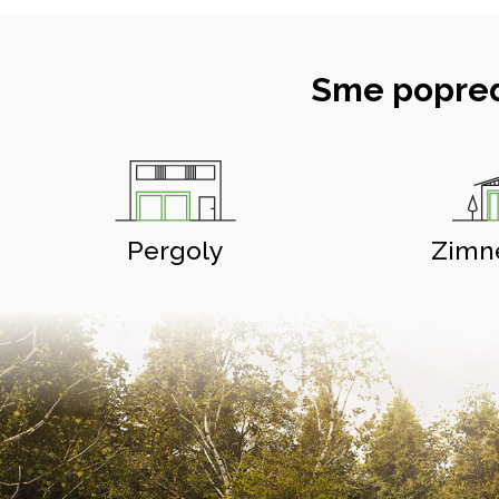
Sme popred
Pergoly
Zimn