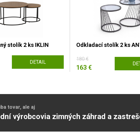
ý stolík 2 ks IKLIN
Odkladací stolík 2 ks A
180 €
DETAIL
DE
163 €
a tovar, ale aj
dní výrobcovia zimných záhrad a zastreš