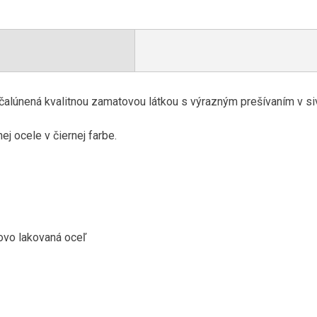
 čalúnená
kvalitnou
zamatovou
látkou
s výrazným
prešívaním
v si
nej
ocele
v čiernej
farbe
.
ovo
lakovaná
oceľ