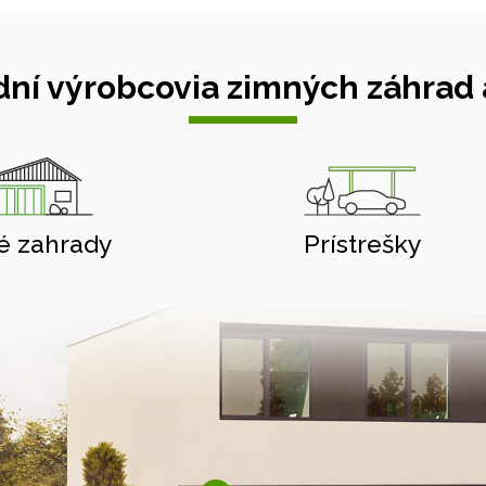
ní výrobcovia zimných záhrad a
é zahrady
Prístrešky
Hliníkové pergoly