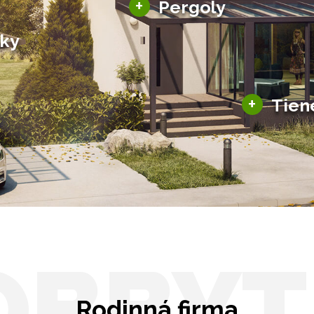
+
Pergoly
Bioklimatické pergoly
šky
Altány a zastrešenie
šky
Solárne pergoly
ky pre auto
+
Tien
Tienenie
Zasklenie
OBBYT
Rodinná firma