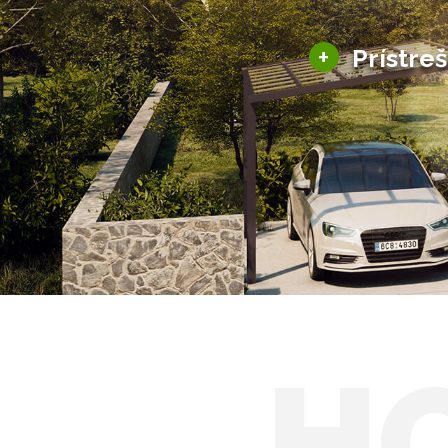
+
Prístre
Hliníkové prístre
Solárne prístreš
H