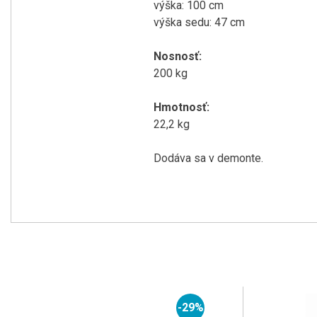
výška:
100
cm
výška sedu
:
47
cm
Nosnosť
:
200
kg
Hmotnosť
:
22,2
kg
Dodáva sa v
demonte
.
-29%