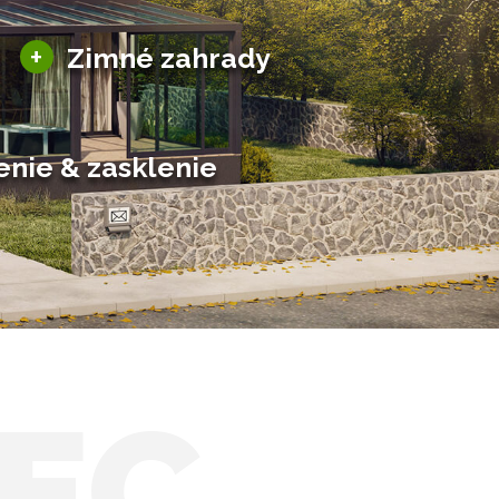
Sezónne zimné záhrady
+
Zimné zahrady
Hliníkové zimné záhrady
Posuvné zimné záhrady
Solárne zimné záhrady
enie & zasklenie
EC