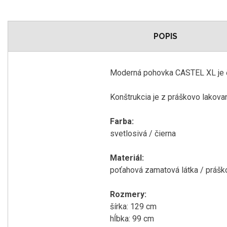
POPIS
Moderná
pohovka
CASTEL
XL
je
Konštrukcia je z
práškovo
lakova
Farba
:
svetlosivá
/
čierna
Materiál
:
poťahová
zamatová
látka
/
prášk
Rozmery
:
šírka
:
129
cm
hĺbka
:
99
cm