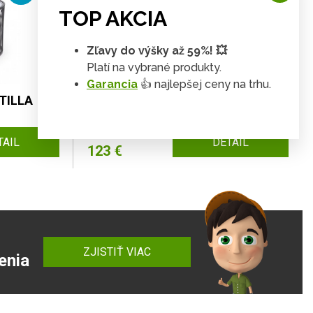
TOP AKCIA
Zľavy do výšky až 59%! 💥
Platí na vybrané produkty.
Garancia
👍 najlepšej ceny na trhu.
NTILLA
Regál BOLIVAR REG1
136 €
TAIL
DETAIL
123 €
ZJISTIŤ VIAC
enia