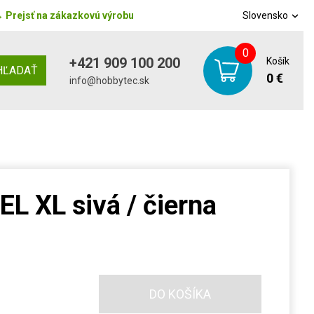
→
Prejsť na zákazkovú výrobu
Slovensko
0
+421 909 100 200
Košík
HĽADAŤ
0 €
info@hobbytec.sk
L XL sivá / čierna
DO KOŠÍKA