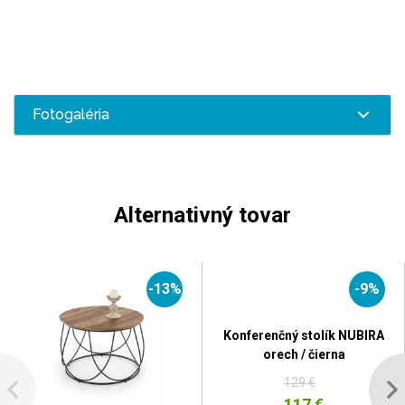
Fotogaléria
Alternativný tovar
-13%
-9%
Konferenčný stolík NUBIRA
orech / čierna
129 €
117 €