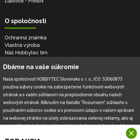
Ľubotice - Prešov
O spoločnosti
Ochranná známka
Vlastná výroba
Náš Hobbytec tím
Kontaktné údaje
Dbáme na vaše súkromie
Naša história
Kariéra
Naša spoločnosť HOBBYTEC Slovensko s. r. o., IČO: 53060873
používa súbory cookie na zabezpečenie funkčnosti webových
Pre zákazníka
stránok a s vaším súhlasom na prispôsobenie obsahu našich
webových stránok. Kliknutím na tlačidlo "Rozumiem" súhlasíte s
používaním súborov cookie a s prenosom údajov o vašom správaní
Garancia najlepšej ceny
na webovej stránke na účely zobrazovania cielenej reklamy, ako aj
Užívateľský manuál
na sociálnych sieťach a reklamných sieťach na iných webových
Obchodné podmienky
stránkach a meraniach.
Zákazník & partner