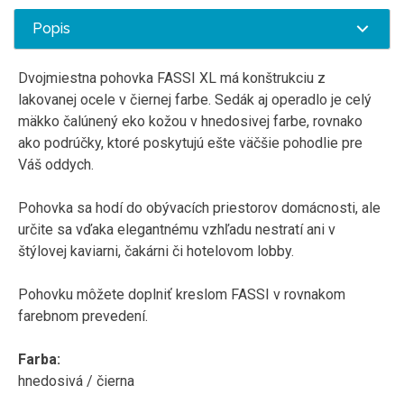
Popis
Dvojmiestna pohovka FASSI XL má konštrukciu z
lakovanej ocele v čiernej farbe. Sedák aj operadlo je celý
mäkko čalúnený eko kožou v hnedosivej farbe, rovnako
ako podrúčky, ktoré poskytujú ešte väčšie pohodlie pre
Váš oddych.
Pohovka sa hodí do obývacích priestorov domácnosti, ale
určite sa vďaka elegantnému vzhľadu nestratí ani v
štýlovej kaviarni, čakárni či hotelovom lobby.
Pohovku môžete doplniť kreslom FASSI v rovnakom
farebnom prevedení.
Farba:
hnedosivá / čierna