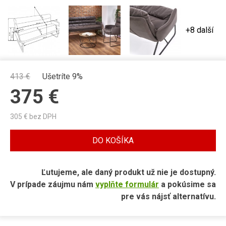
+8 další
413
€
Ušetríte 9%
375
€
305
€ bez DPH
DO KOŠÍKA
Ľutujeme, ale daný produkt už nie je dostupný.
V prípade záujmu nám
vyplňte formulár
a pokúsime sa
pre vás nájsť alternatívu.