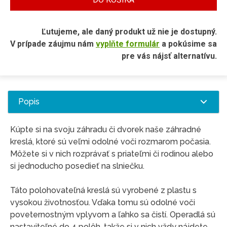
Ľutujeme, ale daný produkt už nie je dostupný.
V prípade záujmu nám
vyplňte formulár
a pokúsime sa
pre vás nájsť alternatívu.
Popis
Kúpte si na svoju záhradu či dvorek naše záhradné
kreslá, ktoré sú veľmi odolné voči rozmarom počasia.
Môžete si v nich rozprávať s priateľmi či rodinou alebo
si jednoducho posedieť na slniečku.
Táto polohovateľná kreslá sú vyrobené z plastu s
vysokou životnosťou. Vďaka tomu sú odolné voči
poveternostným vplyvom a ľahko sa čistí. Operadlá sú
nastaviteľné do 4 polôh, takže si v nich vždy nájdete