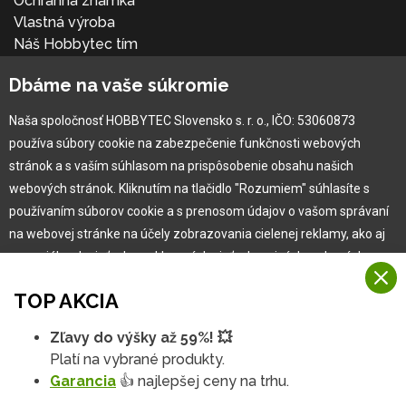
Ochranná známka
Vlastná výroba
Náš Hobbytec tím
Kontaktné údaje
Dbáme na vaše súkromie
Naša história
Kariéra
Naša spoločnosť HOBBYTEC Slovensko s. r. o., IČO: 53060873
používa súbory cookie na zabezpečenie funkčnosti webových
Pre zákazníka
stránok a s vaším súhlasom na prispôsobenie obsahu našich
webových stránok. Kliknutím na tlačidlo "Rozumiem" súhlasíte s
používaním súborov cookie a s prenosom údajov o vašom správaní
Garancia najlepšej ceny
na webovej stránke na účely zobrazovania cielenej reklamy, ako aj
Užívateľský manuál
na sociálnych sieťach a reklamných sieťach na iných webových
Obchodné podmienky
stránkach a meraniach.
Zákazník & partner
TOP AKCIA
Reklamácia
Viac informácií
Novinky
Zľavy do výšky až 59%! 💥
Na našich webových stránkach používame niekoľko kategórií
Platí na vybrané produkty.
Rozumiem
súborov cookie:
Garancia
👍 najlepšej ceny na trhu.
Technické súbory cookie
Podrobné nastavenia