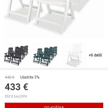
+6 další
446
€
Ušetríte 3%
433
€
352
€ bez DPH
DO KOŠÍKA