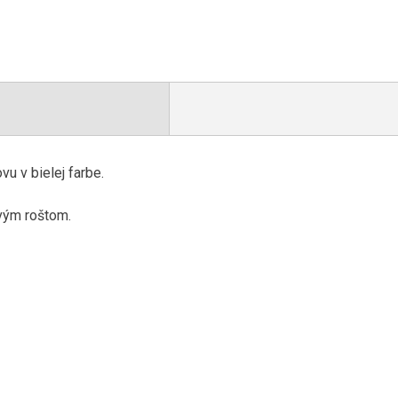
u v bielej farbe.
vým roštom.