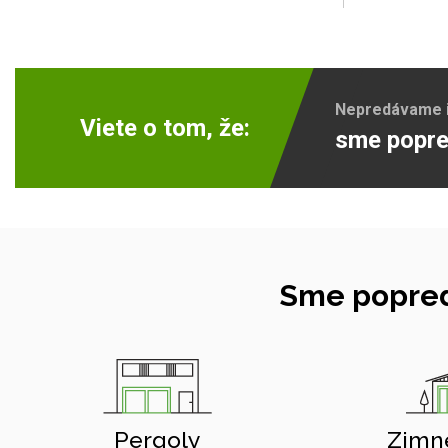
Nepredávame ib
Viete o tom, že:
sme popre
Sme popred
Pergoly
Zimn