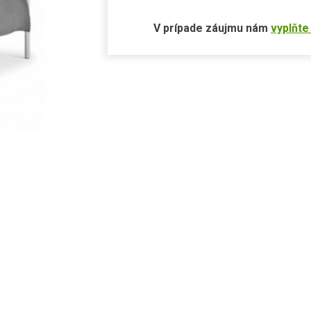
V prípade záujmu nám
vyplňte