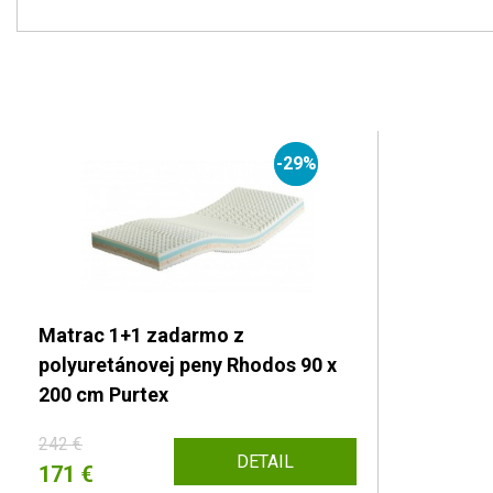
-29%
Matrac 1+1 zadarmo z
polyuretánovej peny Rhodos 90 x
200 cm Purtex
242 €
DETAIL
171 €