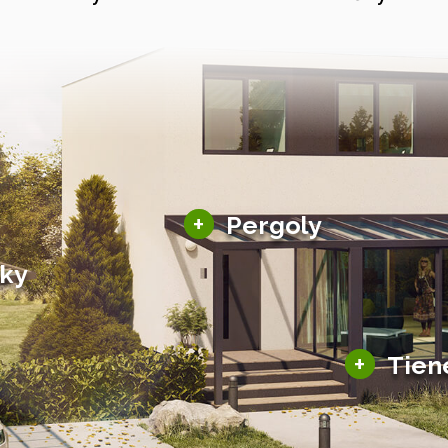
Hliníkové pergoly
+
Pergoly
Bioklimatické pergoly
šky
Altány a zastrešenie
šky
Solárne pergoly
ky pre auto
+
Tien
Tienenie
Zasklenie