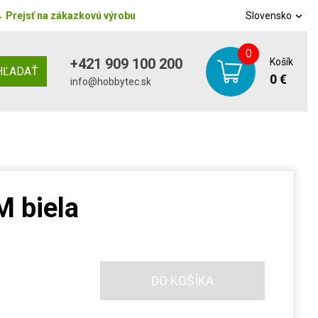
→
Prejsť na zákazkovú výrobu
Slovensko
0
+421 909 100 200
Košík
HĽADAŤ
0 €
info@hobbytec.sk
 biela
DO KOŠÍKA