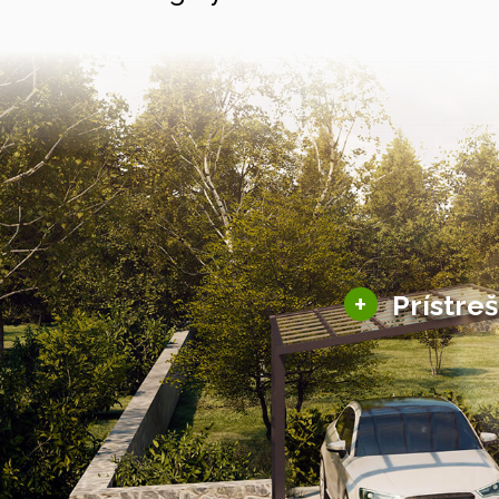
+
Prístre
Hliníkové prístre
Solárne prístreš