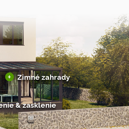
Sezónne zimné záhrady
+
Zimné zahrady
Hliníkové zimné záhrady
Posuvné zimné záhrady
Solárne zimné záhrady
enie & zasklenie