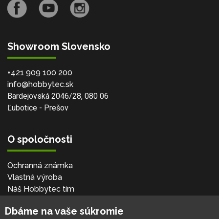
Showroom Slovensko
+421 909 100 200
info@hobbytec.sk
Bardejovská 2046/28, 080 06
Ľubotice - Prešov
O spoločnosti
Ochranná známka
Vlastná výroba
Náš Hobbytec tím
Kontaktné údaje
Dbáme na vaše súkromie
Naša história