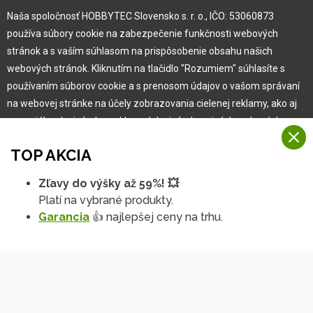
Kariéra
Naša spoločnosť HOBBYTEC Slovensko s. r. o., IČO: 53060873
používa súbory cookie na zabezpečenie funkčnosti webových
Pre zákazníka
stránok a s vaším súhlasom na prispôsobenie obsahu našich
webových stránok. Kliknutím na tlačidlo "Rozumiem" súhlasíte s
používaním súborov cookie a s prenosom údajov o vašom správaní
Garancia najlepšej ceny
na webovej stránke na účely zobrazovania cielenej reklamy, ako aj
Užívateľský manuál
na sociálnych sieťach a reklamných sieťach na iných webových
Obchodné podmienky
stránkach a meraniach.
Zákazník & partner
TOP AKCIA
Reklamácia
Viac informácií
Novinky
Zľavy do výšky až 59%! 💥
Na našich webových stránkach používame niekoľko kategórií
Platí na vybrané produkty.
Rozumiem
súborov cookie:
Garancia
👍 najlepšej ceny na trhu.
Technické súbory cookie
Podrobné nastavenia
Tieto údaje sú nevyhnutne potrebné na fungovanie stránky a funkcií,
ktoré sa rozhodnete používať. Bez nich by naša webová stránka
nefungovala, napr. by ste sa nemohli prihlásiť do svojho
používateľského účtu.